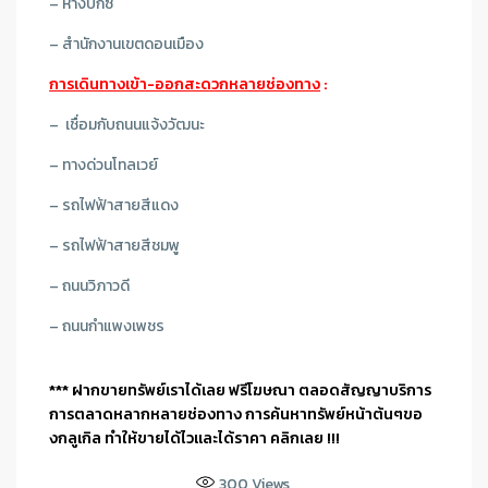
– ห้างบิ้กซี
– สำนักงานเขตดอนเมือง
การเดินทางเข้า-ออกสะดวกหลายช่องทาง
:
– เชื่อมกับถนนแจ้งวัฒนะ
– ทางด่วนโทลเวย์
– รถไฟฟ้าสายสีแดง
– รถไฟฟ้าสายสีชมพู
– ถนนวิภาวดี
– ถนนกำแพงเพชร
*** ฝากขายทรัพย์เราได้เลย ฟรีโฆษณา ตลอดสัญญาบริการ
การตลาดหลากหลายช่องทาง การค้นหาทรัพย์หน้าต้นๆขอ
งกลูเกิล ทำให้ขายได้ไวและได้ราคา คลิกเลย !!!
300
Views