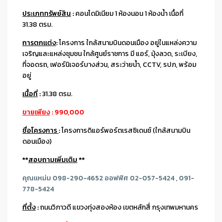
ประเภททรัพย์สิน
:
คอนโดมิเนียม 1 ห้องนอน 1 ห้องน้ำ เนื้อที่
31.38 ตรม.
การตกแต่ง
:
โครงการ ใกล้สนามบินดอนเมือง อยู่ในแหล่งความ
เจริญและแหล่งชุมชน ใกล้ศูนย์ราชการ มี
แอร์, มุ้งลวด, ระเบียง,
ที่จอดรถ, เฟอร์นิเจอร์บางส่วน, สระว่ายน้ำ, CCTV, รปภ, พร้อม
อยู่
เนื้อที่
:
31.38 ตรม.
ขายเพียง
: 990,000
ชื่อโครงการ
:
โครงการดิแอร์พอร์ตเรสซิเดนซ์ (ใกล้สนามบิน
ดอนเมือง)
**
สอบถามเพิ่มเติม
**
คุณแหม่ม 098-290-4652 ออฟฟิศ 02-057-5424 , 091-
778-5424
ที่ตั้ง
:
ถนนวิภาวดี แขวงทุ่งสองห้อง เขตหลักสี่ กรุงเทพมหานคร