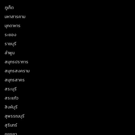
ภูเก็ต
มหาสารคาม
มุกดาหาร
ระยอง
ราชบุรี
ลำพูน
สมุทรปราการ
สมุทรสงคราม
สมุทรสาคร
สระบุรี
สระแก้ว
สิงห์บุรี
สุพรรณบุรี
สุรินทร์
อยุธยา