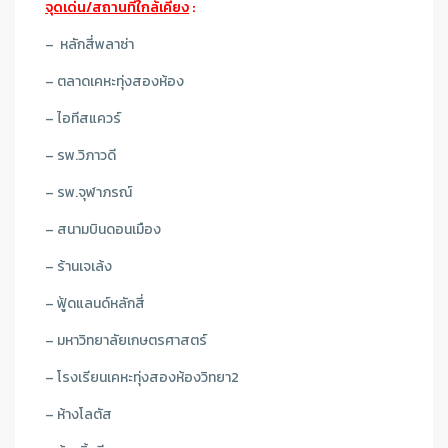
จุดเด่น/สถานที่ใกล้เคียง
:
– หลักสี่พลาซ่า
– ตลาดเคหะทุ่งสองห้อง
– ไอทีสแควร์
– รพ.วิภาวดี
– รพ.จุฬาภรณ์
– สนามบินดอนเมือง
– ร้านเจเล้ง
– ฟู้ดแลนด์หลักสี่
– มหาวิทยาลัยเกษตรศาสตร์
– โรงเรียนเคหะทุ่งสองห้องวิทยา2
– ห้างโลตัส