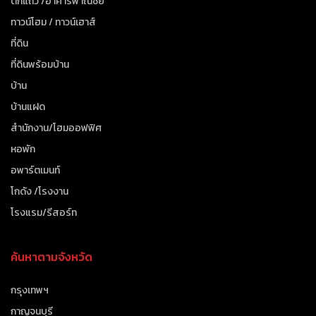
ตึกแถว /อาคารพาณิชย์
ทาวน์โฮม / ทาวน์เฮาส์
ที่ดิน
ที่ดินพร้อมบ้าน
บ้าน
บ้านแฝด
สำนักงาน/โฮมออฟฟิศ
หอพัก
อพาร์ตเมนท์
โกดัง /โรงงาน
โรงแรม/รีสอร์ท
ค้นหาตามจังหวัด
กรุงเทพฯ
กาญจนบุรี