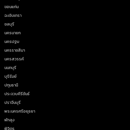
ขอนแก่น
ฉะเชิงเทรา
ชลบุรี
นครนายก
นครปฐม
นครราชสีมา
นครสวรรค์
นนทบุรี
บุรีรัมย์
ปทุมธานี
ประจวบคีรีขันธ์
ปราจีนบุรี
พระนครศรีอยุธยา
พัทลุง
พิจิตร