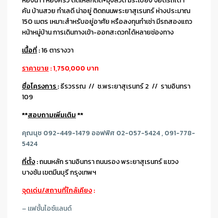
ห้องน้ำ 1 ห้องครัว ติดเหล็กดัด+มุ้งลวด มีระเบียง จอดรถได้ 1
คัน บ้านสวย ทำเลดี น่าอยู่ ติดถนนพระยาสุเรนทร์ ห่างประมาณ
150 เมตร เหมาะสำหรับอยู่อาศัย หรือลงทุนทำเช่า มีรถสองแถว
หน้าหมู่บ้าน การเดินทางเข้า-ออกสะดวกได้หลายช่องทาง
เนื้อที่
:
16 ตารางวา
ราคาขาย
: 1,750,000 บาท
ชื่อโครงการ
:
ธีรวรรณ // ซ.พระยาสุเรนทร์ 2 // รามอินทรา
109
**
สอบถามเพิ่มเติม
**
คุณนุช 092-449-1479 ออฟฟิศ 02-057-5424 , 091-778-
5424
ที่ตั้ง
:
ถนนหลัก รามอินทรา ถนนรอง พระยาสุเรนทร์ แขวง
บางชัน เขตมีนบุรี กรุงเทพฯ
จุดเด่น/สถานที่ใกล้เคียง
:
– เเฟชั้นไอซ์เเลนด์