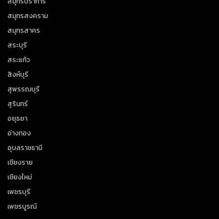
สมุทรปราการ
สมุทรสงคราม
สมุทรสาคร
สระบุรี
สระแก้ว
สิงห์บุรี
สุพรรณบุรี
สุรินทร์
อยุธยา
อ่างทอง
อุบลราชธานี
เชียงราย
เชียงใหม่
เพชรบุรี
เพชรบูรณ์