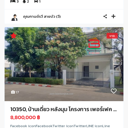
3
2
1
คุณกานต์รวี สายบัว (วี)
ขาย
17
10350, บ้านเดี่ยว หลังมุม โครงการ เพอร์เฟค ...
8,800,000 ฿
Facebook iconFacebookTwitter iconTwitterLINE iconLine