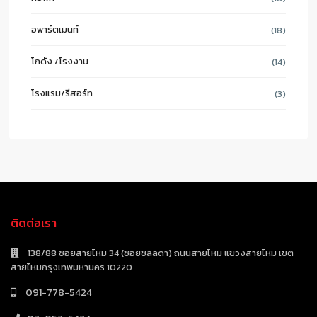
อพาร์ตเมนท์
(18)
โกดัง /โรงงาน
(14)
โรงแรม/รีสอร์ท
(3)
ติดต่อเรา
138/88 ซอยสายไหม 34 (ซอยชลลดา) ถนนสายไหม แขวงสายไหม เขต
สายไหมกรุงเทพมหานคร 10220
091-778-5424