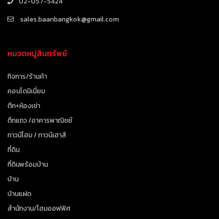
02-057-5424
sales.baanbangkok@gmail.com
หมวดหมู่สินทรัพย์
กิจการ/ร้านค้า
คอนโดมิเนี่ยม
ตึก+ห้องเช่า
ตึกแถว /อาคารพาณิชย์
ทาวน์โฮม / ทาวน์เฮาส์
ที่ดิน
ที่ดินพร้อมบ้าน
บ้าน
บ้านแฝด
สำนักงาน/โฮมออฟฟิศ