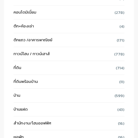
คอนโดมิเนี่ยม
(278)
ตึก+ห้องเช่า
(4)
ตึกแถว /อาคารพาณิชย์
(171)
ทาวน์โฮม / ทาวน์เฮาส์
(778)
ที่ดิน
(714)
ที่ดินพร้อมบ้าน
(11)
บ้าน
(599)
บ้านแฝด
(43)
สำนักงาน/โฮมออฟฟิศ
(16)
หอพัก
(16)