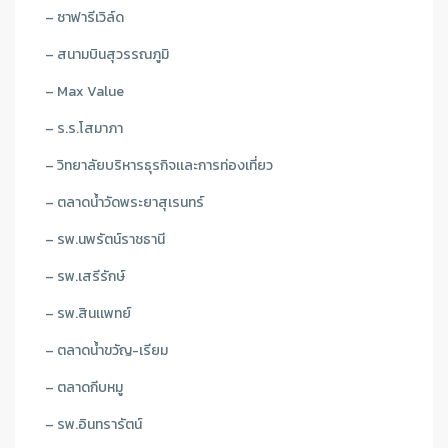
– ซาฟารีเวิล์ด
– สนามบินสุวรรณภูมิ
– Max Value
– ร.ร.โสมาภา
– วิทยาลัยบริหารธุรกิจเเละการท่องเที่ยว
– ตลาดน้ำวัดพระยาสุเรนทร์
– รพ.นพรัตน์ราชธานี
– รพ.เสรีรักษ์
– รพ.สินเเพทย์
– ตลาดน้ำขวัญ-เรียม
– ตลาดกีบหมู
– รพ.อินทรารัตน์