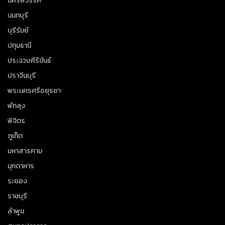
นครสวรรค์
นนทบุรี
บุรีรัมย์
ปทุมธานี
ประจวบคีรีขันธ์
ปราจีนบุรี
พระนครศรีอยุธยา
พัทลุง
พิจิตร
ภูเก็ต
มหาสารคาม
มุกดาหาร
ระยอง
ราชบุรี
ลำพูน