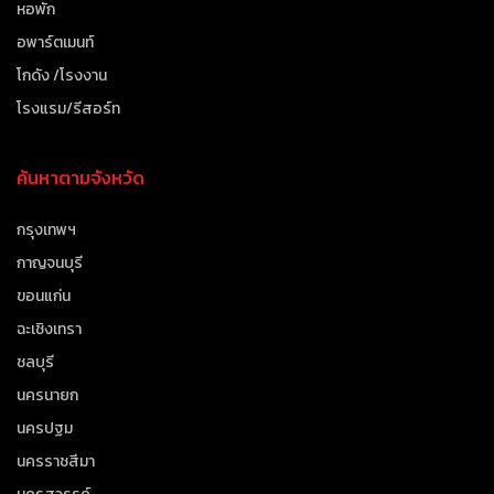
หอพัก
อพาร์ตเมนท์
โกดัง /โรงงาน
โรงแรม/รีสอร์ท
ค้นหาตามจังหวัด
กรุงเทพฯ
กาญจนบุรี
ขอนแก่น
ฉะเชิงเทรา
ชลบุรี
นครนายก
นครปฐม
นครราชสีมา