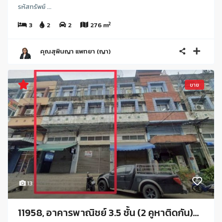
รหัสทรัพย์ ...
2
3
2
2
276 m
คุณสุพินญา แพทยา (ญา)
ขาย
13
11958, อาคารพาณิชย์ 3.5 ชั้น (2 คูหาติดกัน)...