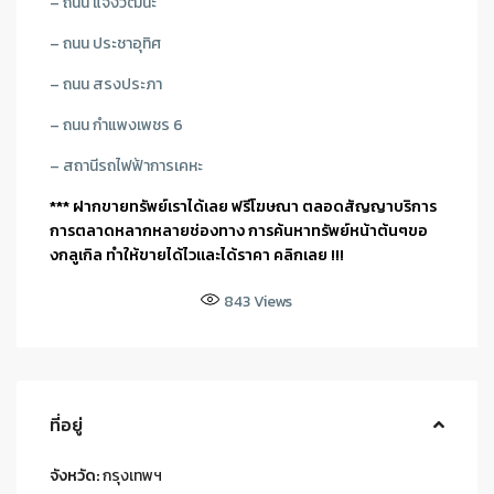
– ถนน แจ้งวัฒนะ
– ถนน ประชาอุทิศ
– ถนน สรงประภา
– ถนน กำแพงเพชร 6
– สถานีรถไฟฟ้าการเคหะ
*** ฝากขายทรัพย์เราได้เลย ฟรีโฆษณา ตลอดสัญญาบริการ
การตลาดหลากหลายช่องทาง การค้นหาทรัพย์หน้าต้นๆขอ
งกลูเกิล ทำให้ขายได้ไวและได้ราคา คลิกเลย !!!
843
Views
ที่อยู่
จังหวัด:
กรุงเทพฯ