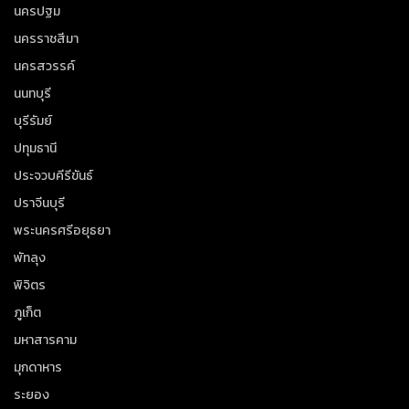
นครปฐม
นครราชสีมา
นครสวรรค์
นนทบุรี
บุรีรัมย์
ปทุมธานี
ประจวบคีรีขันธ์
ปราจีนบุรี
พระนครศรีอยุธยา
พัทลุง
พิจิตร
ภูเก็ต
มหาสารคาม
มุกดาหาร
ระยอง