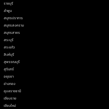
ราชบุรี
ลำพูน
สมุทรปราการ
สมุทรสงคราม
สมุทรสาคร
สระบุรี
สระแก้ว
สิงห์บุรี
สุพรรณบุรี
สุรินทร์
อยุธยา
อ่างทอง
อุบลราชธานี
เชียงราย
เชียงใหม่