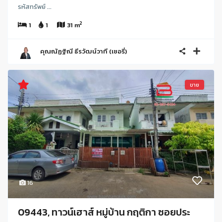
รหัสทรัพย์ ...
2
1
1
31 m
คุณณัฏฐิณี ธีรวัฒน์วาที (เชอรี่)
ขาย
16
09443, ทาวน์เฮาส์ หมู่บ้าน กฤติกา ซอยประ