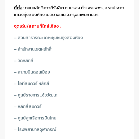
ที่ตั้ง
:
ถนนหลัก วิภาวดีรังสิต ถนนรอง กำแพงเพชร, สรงประภา
แขวงทุ่งสองห้อง เขตบางเขน จ.กรุงเทพมหานคร
จุดเด่น/สถานที่ใกล้เคียง
:
– สวนสาธารณะ เคหะชุมชนทุ่งสองห้อง
– สำนักงานเขตหลักสี่
– วัดหลักสี่
– สนามบินดอนเมือง
– ไอทีสเเควร์ หลักสี่
– ศูนย์ราชการแจ้งวัฒนะ
– หลักสี่สแควร์
– ศูนย์ลูกเรือการบินไทย
– โรงพยาบาลจุฬาภรณ์