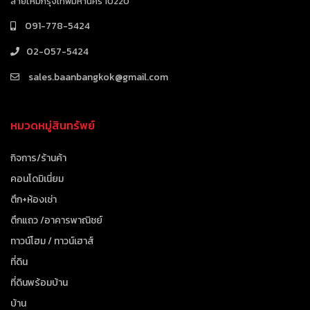
สายไหมกรุงเทพมหานคร 10220
091-778-5424
02-057-5424
sales.baanbangkok@gmail.com
หมวดหมู่สินทรัพย์
กิจการ/ร้านค้า
คอนโดมิเนี่ยม
ตึก+ห้องเช่า
ตึกแถว /อาคารพาณิชย์
ทาวน์โฮม / ทาวน์เฮาส์
ที่ดิน
ที่ดินพร้อมบ้าน
บ้าน