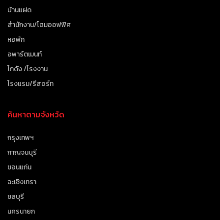
บ้านแฝด
สำนักงาน/โฮมออฟฟิศ
หอพัก
อพาร์ตเมนท์
โกดัง /โรงงาน
โรงแรม/รีสอร์ท
ค้นหาตามจังหวัด
กรุงเทพฯ
กาญจนบุรี
ขอนแก่น
ฉะเชิงเทรา
ชลบุรี
นครนายก