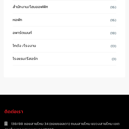
สำนักงาน/โฮมออฟฟิศ
(16)
หอพัก
(16)
อพาร์ตเมนท์
(18)
โกดัง /โรงงาน
(13)
โรงแรม/รีสอร์ท
(3)
ติดต่อเรา
138/88 ซอยสายไหม 34 (ซอยชลลดา) ถนนสายไหม แขวงสายไหม เขต