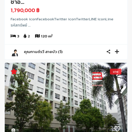
ชาอ...
1,790,000 ฿
Facebook iconFacebookTwitter iconTwitterLINE iconLine
รหัสทรัพย์ ...
2
3
2
120 m
คุณกานต์รวี สายบัว (วี)
ขาย
11