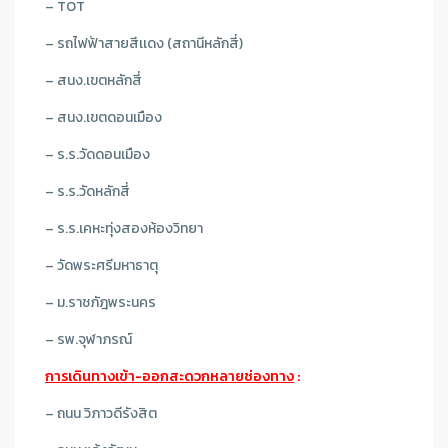
– TOT
– รถไฟฟ้าสายสีเเดง (สถานีหลักสี่)
– สนง.เขตหลักสี่
– สนง.เขตดอนเมือง
– ร.ร.วัดดอนเมือง
– ร.ร.วัดหลักสี่
– ร.ร.เคหะทุ่งสองห้องวิทยา
– วัดพระศรีมหาธาตุ
– ม.ราชภัฎพระนคร
– รพ.จุฬาภรณ์
การเดินทางเข้า-ออกสะดวกหลายช่องทาง
:
– ถนน วิภาวดีรังสิต