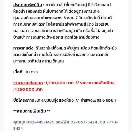
ประเภททรัพย์สิน
:
ทาวน์เฮาส์ 1 ชั้น พร้อมอยู่ มี 2 ห้องนอน 1
ห้องน้ำ 1 ห้องครัว หันไปทางทิศใต้ ตั้งอยูตรงการเคหะ
ทุ่งสองห้อง ซอยกำแพงเพชร 6 ซอย 7 วิภาวดีหลักสี่ ทำเลดี
การคมนาคมสะดวก ใกล้สถานีรถไฟฟ้าสายสีแดง โรงเรียน
ตลาดสด และเซเว่น เหมาะสำหรับอยู่อาศัย หรือซื้อไว้ลงทุนทำ
บ้านเช่า การเดินทางเข้า-ออกสะดวกได้หลายช่องทาง
การตกแต่ง
:
รีโนเวทใหม่ทั้งหมด พื้นปูกระเบื้อง ติดเหล็กดัด+มุ้ง
ลวด มีแท็งค์น้ำ ภายในโครงการมีสิ่งอำนวยความสะดวกอีก
มากมาย อาทิ เช่น สนามเด็กเล่น
เนื้อที่
:
18 ตรว.
ราคาขายก่อนลด
:
1,290,000
บาท // ราคาขายเหลือเพียง
: 1,250,000 บาท
ชื่อโครงการ
:
เคหะชุมชนทุ่งสองห้อง // กำแพงเพชร 6 ซอย 7
**
สอบถามเพิ่มเติม
**
คุณนุช 092-449-1479 ออฟฟิศ 02-057-5424 , 091-778-
5424