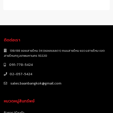
ติดต่อเรา
138/88 ซอยสายไหม 34 (ซอยชลลดา) ถนนสายไหม แขวงสายไหม เขต
สายไหมกรุงเทพมหานคร 10220
091-778-5424
02-057-5424
sales.baanbangkok@gmail.com
หมวดหมู่สินทรัพย์
กิจการ/ร้านค้า