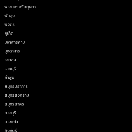
พระนครศรีอยุธยา
พัทลุง
พิจิตร
ภูเก็ต
มหาสารคาม
มุกดาหาร
ระยอง
ราชบุรี
ลำพูน
สมุทรปราการ
สมุทรสงคราม
สมุทรสาคร
สระบุรี
สระแก้ว
สิงห์บุรี