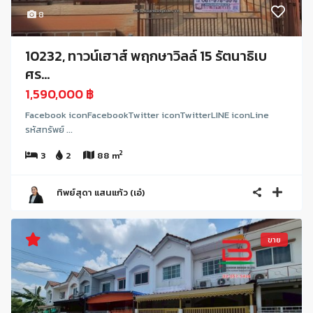
8
10232, ทาวน์เฮาส์ พฤกษาวิลล์ 15 รัตนาธิเบ
ศร...
1,590,000 ฿
Facebook iconFacebookTwitter iconTwitterLINE iconLine
รหัสทรัพย์ ...
2
3
2
88 m
ทิพย์สุดา แสนแก้ว (เอ๋)
ขาย