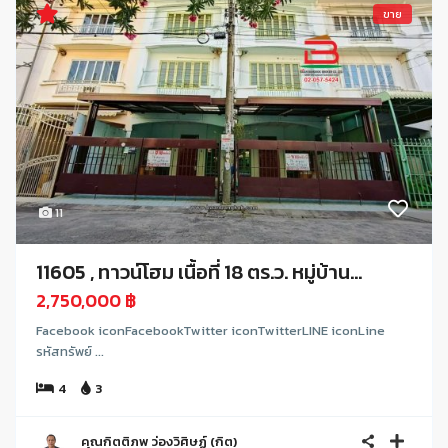
ขาย
11
11605 , ทาวน์โฮม เนื้อที่ 18 ตร.ว. หมู่บ้าน...
2,750,000 ฿
Facebook iconFacebookTwitter iconTwitterLINE iconLine
รหัสทรัพย์ ...
4
3
คุณกิตติภพ ว่องวิศิษฏ์ (กิต)