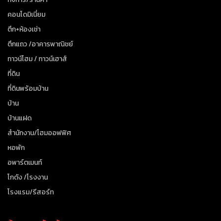
คอนโดมิเนี่ยม
ตึก+ห้องเช่า
ตึกแถว /อาคารพาณิชย์
ทาวน์โฮม / ทาวน์เฮาส์
ที่ดิน
ที่ดินพร้อมบ้าน
บ้าน
บ้านแฝด
สำนักงาน/โฮมออฟฟิศ
หอพัก
อพาร์ตเมนท์
โกดัง /โรงงาน
โรงแรม/รีสอร์ท