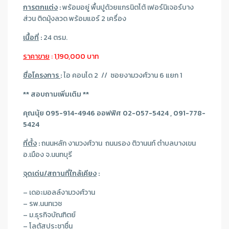
การตกแต่ง
:
พร้อมอยู่ พื้นปูด้วยแกรนิตโต้ เฟอร์นิเจอร์บาง
ส่วน ติดมุ้งลวด พร้อมแอร์ 2 เครื่อง
เนื้อที่
:
24 ตรม.
ราคาขาย
: 1,190,000 บาท
ชื่อโครงการ
:
ไอ คอนโด 2 // ซอยงามวงศ์วาน 6 แยก 1
** สอบถามเพิ่มเติม **
คุณนุ้ย 095-914-4946 ออฟฟิศ 02-057-5424 , 091-778-
5424
ที่ตั้ง
:
ถนนหลัก งามวงศ์วาน ถนนรอง ติวานนท์ ตำบลบางเขน
อ.เมือง จ.นนทบุรี
จุดเด่น/สถานที่ใกล้เคียง
:
– เดอะมอลล์งามวงศ์วาน
– รพ.นนทเวช
– ม.ธุรกิจบัณฑิตย์
– โลตัสประชาชื่น