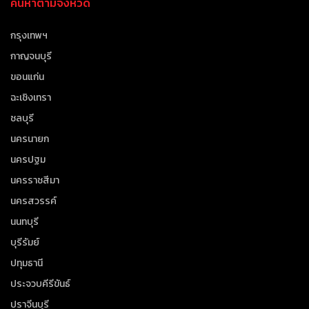
ค้นหาตามจังหวัด
กรุงเทพฯ
กาญจนบุรี
ขอนแก่น
ฉะเชิงเทรา
ชลบุรี
นครนายก
นครปฐม
นครราชสีมา
นครสวรรค์
นนทบุรี
บุรีรัมย์
ปทุมธานี
ประจวบคีรีขันธ์
ปราจีนบุรี