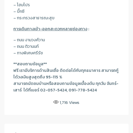
– โฮมโปร
– บิ๊กซี
– กระทรวงสาธารณะสุข
การเดินทางเข้า-ออกสะดวกหลายช่องทาง
:
– ถนน งามวงศ์วาน
– ถนน ติวานนท์
– ทางพิเศษศรีรัช
**สอบถามข้อมูล**
ฟรี เรามีบริการด้านสินเชื่อ ติดต่อได้กับทุกธนาคาร สามารถกู้
ได้วงเงินสูงสุดถึง 95-115 %
สามารถนัดชมบ้านหรือสอบถามข้อมูลเบื้องต้น ทุกวัน จันทร์-
เสาร์ ได้ที่เบอร์ 02-057-5424, 091-778-5424
1,716
Views