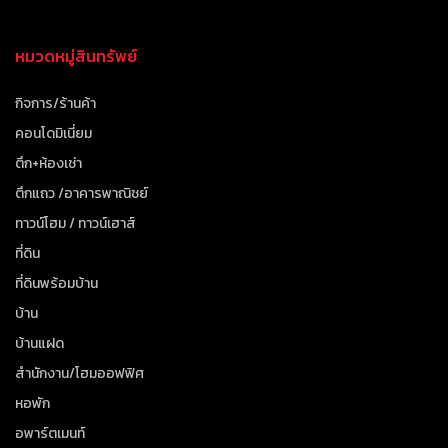
หมวดหมู่สินทรัพย์
กิจการ/ร้านค้า
คอนโดมิเนี่ยม
ตึก+ห้องเช่า
ตึกแถว /อาคารพาณิชย์
ทาวน์โฮม / ทาวน์เฮาส์
ที่ดิน
ที่ดินพร้อมบ้าน
บ้าน
บ้านแฝด
สำนักงาน/โฮมออฟฟิศ
หอพัก
อพาร์ตเมนท์