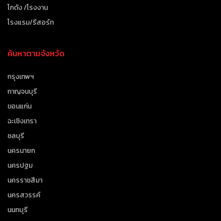
โกดัง /โรงงาน
โรงแรม/รีสอร์ท
ค้นหาตามจังหวัด
กรุงเทพฯ
กาญจนบุรี
ขอนแก่น
ฉะเชิงเทรา
ชลบุรี
นครนายก
นครปฐม
นครราชสีมา
นครสวรรค์
นนทบุรี