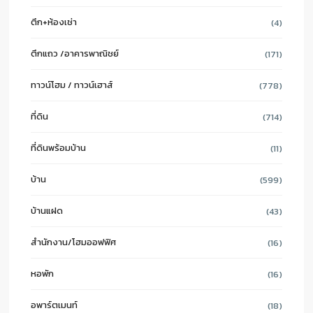
ตึก+ห้องเช่า
(4)
ตึกแถว /อาคารพาณิชย์
(171)
ทาวน์โฮม / ทาวน์เฮาส์
(778)
ที่ดิน
(714)
ที่ดินพร้อมบ้าน
(11)
บ้าน
(599)
บ้านแฝด
(43)
สำนักงาน/โฮมออฟฟิศ
(16)
หอพัก
(16)
อพาร์ตเมนท์
(18)