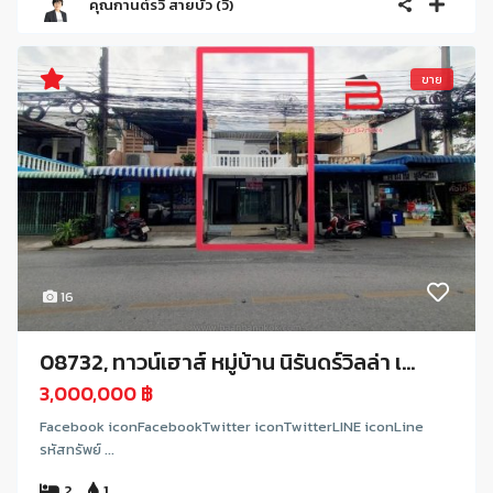
คุณกานต์รวี สายบัว (วี)
ขาย
16
08732, ทาวน์เฮาส์ หมู่บ้าน นิรันดร์วิลล่า เ...
3,000,000 ฿
Facebook iconFacebookTwitter iconTwitterLINE iconLine
รหัสทรัพย์ ...
2
1