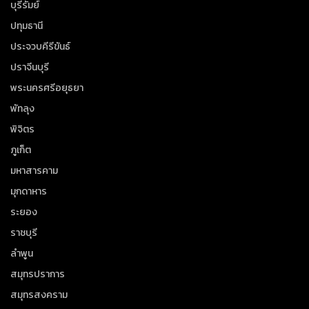
บุรีรัมย์
ปทุมธานี
ประจวบคีรีขันธ์
ปราจีนบุรี
พระนครศรีอยุธยา
พัทลุง
พิจิตร
ภูเก็ต
มหาสารคาม
มุกดาหาร
ระยอง
ราชบุรี
ลำพูน
สมุทรปราการ
สมุทรสงคราม