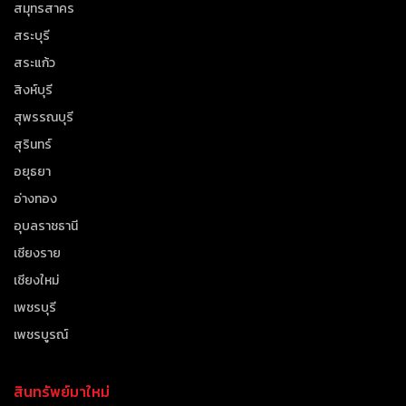
สมุทรสาคร
สระบุรี
สระแก้ว
สิงห์บุรี
สุพรรณบุรี
สุรินทร์
อยุธยา
อ่างทอง
อุบลราชธานี
เชียงราย
เชียงใหม่
เพชรบุรี
เพชรบูรณ์
สินทรัพย์มาใหม่