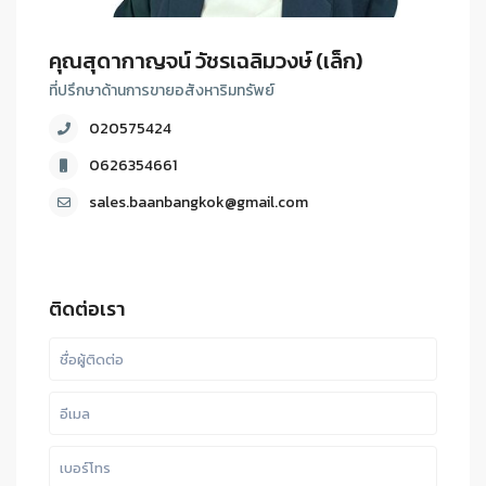
คุณสุดากาญจน์ วัชรเฉลิมวงษ์ (เล็ก)
ที่ปรึกษาด้านการขายอสังหาริมทรัพย์
020575424
0626354661
sales.baanbangkok@gmail.com
ติดต่อเรา