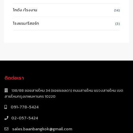
โกดัง /โรงงาน
(14)
โรงแรม/รีสอร์ท
(3)
ติดต่อเรา
138/88 ซอยสายไหม 34 (ซอยชลลดา) ถนนสายไหม แขวงสายไหม เขต
สายไหมกรุงเทพมหานคร 10220
091-778-5424
02-057-5424
sales.baanbangkok@gmail.com