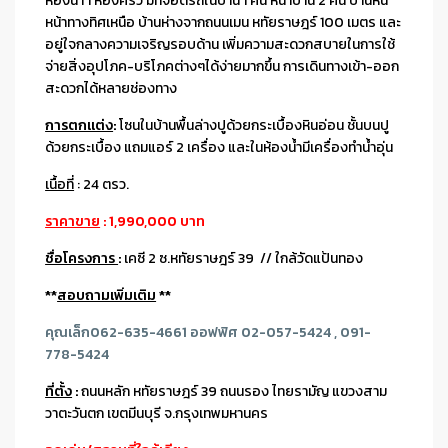
ห้องน้ำ 1 ห้องครัว มีที่จอดรถในบ้าน 1 คัน หน้าบ้าน 2 คัน บ้านหัน
หน้าทางทิศเหนือ บ้านห่างจากถนนเมน หทัยราษฎร์ 100 เมตร และ
อยู่ใจกลางความเจริญรอบด้าน เพิ่มความสะดวกสบายในการใช้
จ่ายสิ่งอุปโภค-บริโภคต่างๆได้ง่ายมากขึ้น การเดินทางเข้า-ออก
สะดวกได้หลายช่องทาง
การตกแต่ง
:
โซนในบ้านพื้นล่างปูด้วยกระเบื้องหินอ่อน ชั้นบนปู
ด้วยกระเบื้อง แถมแอร์ 2 เครื่อง และในห้องน้ำมีเครื่องทำน้ำอุ่น
เนื้อที่
: 24 ตรว.
ราคาขาย
: 1,990,000 บาท
ชื่อโครงการ
:
เคซี 2 ซ.หทัยราษฎร์ 39 // ใกล้วัดแป้นทอง
**
สอบถามเพิ่มเติม
**
คุณเล็ก062-635-4661 ออฟฟิศ 02-057-5424 , 091-
778-5424
ที่ตั้ง
:
ถนนหลัก หทัยราษฎร์ 39 ถนนรอง ไทยรามัญ แขวงสาม
วาตะวันตก เขตมีนบุรี จ.กรุงเทพมหานคร