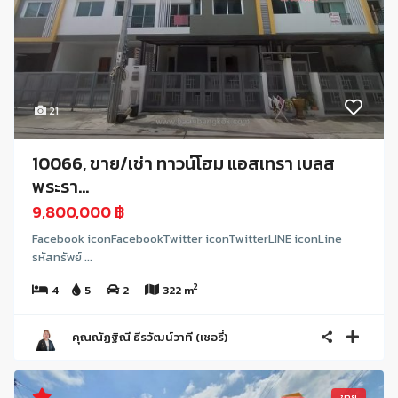
21
10066, ขาย/เช่า ทาวน์โฮม แอสเทรา เบลส
พระรา...
9,800,000 ฿
Facebook iconFacebookTwitter iconTwitterLINE iconLine
รหัสทรัพย์ ...
2
4
5
2
322 m
คุณณัฏฐิณี ธีรวัฒน์วาที (เชอรี่)
ขาย