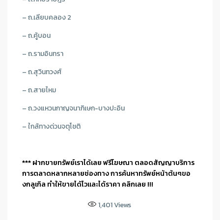
– ถ.เลียบคลอง 2
– ถ.คู้บอน
– ถ.รามอินทรา
– ถ.สุวินทวงศ์
– ถ.สายไหม
– ถ.วงแหวนกาญจนาภิเษก-บางปะอิน
– ใกล้ทางด่วนจตุโชติ
*** ฝากขายทรัพย์เราได้เลย ฟรีโฆษณา ตลอดสัญญาบริการ
การตลาดหลากหลายช่องทาง การค้นหาทรัพย์หน้าต้นๆขอ
งกลูเกิล ทำให้ขายได้ไวและได้ราคา คลิกเลย !!!
1,401
Views