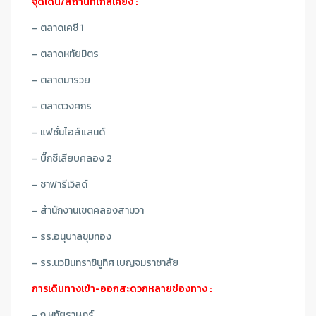
จุดเด่น/สถานที่ใกล้เคียง
:
– ตลาดเคซี 1
– ตลาดหทัยมิตร
– ตลาดมารวย
– ตลาดวงศกร
– แฟชั่นไอส์แลนด์
– บิ๊กซีเลียบคลอง 2
– ซาฟารีเวิลด์
– สำนักงานเขตคลองสามวา
– รร.อนุบาลขุมทอง
– รร.นวมินทราชินูทิศ เบญจมราชาลัย
การเดินทางเข้า-ออกสะดวกหลายช่องทาง
:
– ถ.หทัยราษฎร์