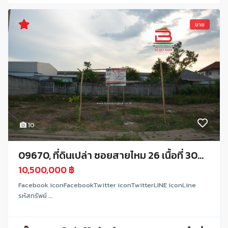
ขาย
10
09670, ที่ดินเปล่า ซอยสายไหม 26 เนื้อที่ 30...
10,500,000 ฿
Facebook iconFacebookTwitter iconTwitterLINE iconLine
รหัสทรัพย์ ...