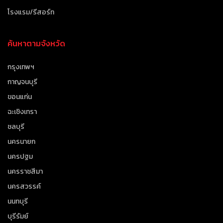
โรงแรม/รีสอร์ท
ค้นหาตามจังหวัด
กรุงเทพฯ
กาญจนบุรี
ขอนแก่น
ฉะเชิงเทรา
ชลบุรี
นครนายก
นครปฐม
นครราชสีมา
นครสวรรค์
นนทบุรี
บุรีรัมย์