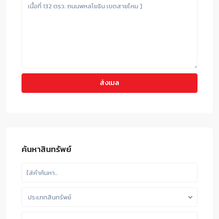
ค้นหาสินทรัพย์
ประเภทสินทรัพย์