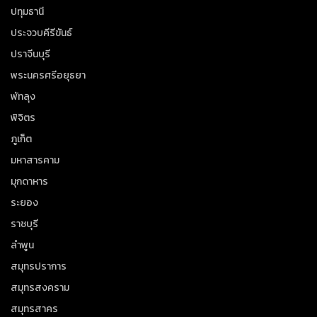
ปทุมธานี
ประจวบคีรีขันธ์
ปราจีนบุรี
พระนครศรีอยุธยา
พัทลุง
พิจิตร
ภูเก็ต
มหาสารคาม
มุกดาหาร
ระยอง
ราชบุรี
ลำพูน
สมุทรปราการ
สมุทรสงคราม
สมุทรสาคร