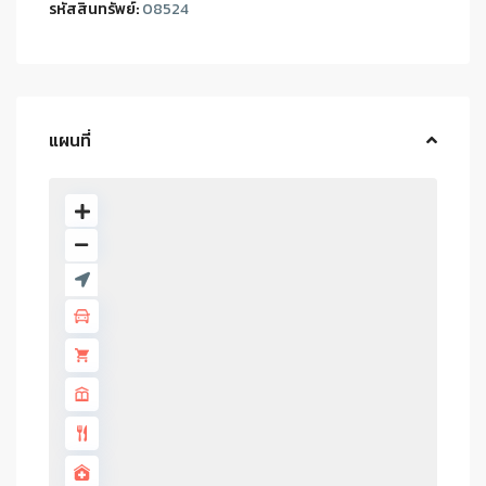
รหัสสินทรัพย์:
08524
แผนที่