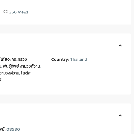
366
Views
เคียง:
กระทรวง
Country:
Thailand
ข
,
พันธุ์ทิพย์ งามวงศ์วาน
,
งามวงศ์วาน
,
โลตัส
์
พย์:
08580