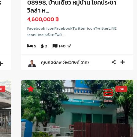
์
08998, บ้านเดี่ยว หมู่บ้าน โชคประชา
วิลล่า ห...
4,600,000 ฿
Facebook iconFacebookTwitter iconTwitterLINE
iconLine รหัสทรัพย์ ...
2
5
2
140 m
คุณกิตติภพ ว่องวิศิษฏ์ (กิต)
าย
ขาย