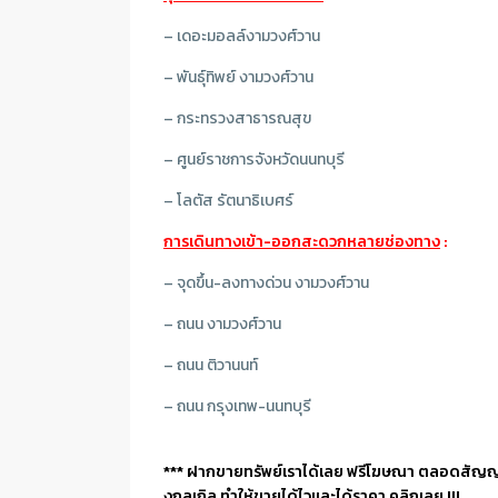
– เดอะมอลล์งามวงศ์วาน
– พันธุ์ทิพย์ งามวงศ์วาน
– กระทรวงสาธารณสุข
– ศูนย์ราชการจังหวัดนนทบุรี
– โลตัส รัตนาธิเบศร์
การเดินทางเข้า-ออกสะดวกหลายช่องทาง
:
– จุดขึ้น-ลงทางด่วน งามวงศ์วาน
– ถนน งามวงศ์วาน
– ถนน ติวานนท์
– ถนน กรุงเทพ-นนทบุรี
*** ฝากขายทรัพย์เราได้เลย ฟรีโฆษณา ตลอดสัญ
งกลูเกิล ทำให้ขายได้ไวและได้ราคา คลิกเลย !!!