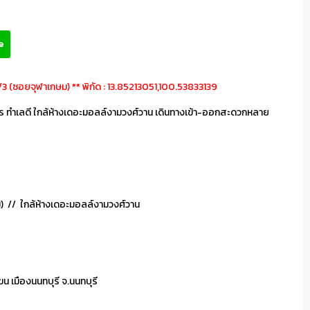
e
6/3 (ซอยจุฬาเกษม) ** พิกัด : 13.85213051,100.53833139
 เมตร ทำเลดี ใกล้ห้างเดอะมอลล์งามวงศ์วาน เดินทางเข้า-ออกสะดวกหลาย
) // ใกล้ห้างเดอะมอลล์งามวงศ์วาน
 เมืองนนทบุรี จ.นนทบุรี