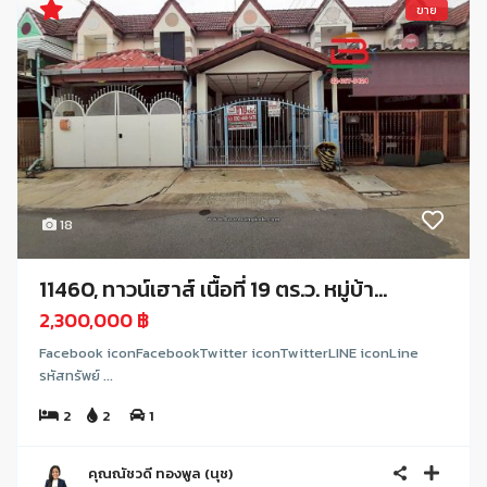
ขาย
18
11460, ทาวน์เฮาส์ เนื้อที่ 19 ตร.ว. หมู่บ้า...
2,300,000 ฿
Facebook iconFacebookTwitter iconTwitterLINE iconLine
รหัสทรัพย์ ...
2
2
1
คุณณัชวดี ทองพูล (นุช)