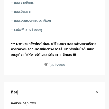
– ถนน รามอินทรา
– ถนน วัชรพล
– ถนน วงแหวนกาญจนาภิเษก
– รถไฟฟ้าสายสีมชมพู
*** ฝากขายทรัพย์เราได้เลย ฟรีโฆษณา ตลอดสัญญาบริการ
การตลาดหลากหลายช่องทาง การค้นหาทรัพย์หน้าต้นๆขอ
งกลูเกิล ทำให้ขายได้ไวและได้ราคา คลิกเลย !!!
1,321
Views
ที่อยู่
จังหวัด:
กรุงเทพฯ