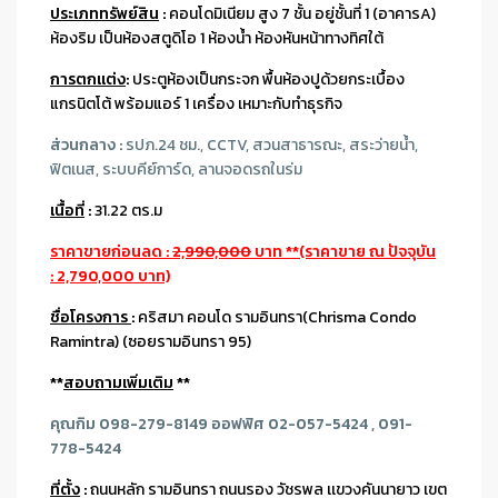
ประเภททรัพย์สิน
:
คอนโดมิเนียม สูง 7 ชั้น อยู่ชั้นที่ 1 (อาคารA)
ห้องริม เป็นห้องสตูดิโอ 1 ห้องน้ำ ห้องหันหน้าทางทิศใต้
การตกแต่ง
:
ประตูห้องเป็นกระจก พื้นห้องปูด้วยกระเบื้อง
แกรนิตโต้ พร้อมแอร์ 1 เครื่อง เหมาะกับทำธุรกิจ
ส่วนกลาง :
รปภ.24 ชม., CCTV, สวนสาธารณะ, สระว่ายน้ำ,
ฟิตเนส, ระบบคีย์การ์ด, ลานจอดรถในร่ม
เนื้อที่
:
31.22 ตร.ม
ราคาขายก่อนลด :
2,990,000
บาท **(ราคาขาย ณ ปัจจุบัน
: 2,790,000 บาท)
ชื่อโครงการ
:
คริสมา คอนโด รามอินทรา(Chrisma Condo
Ramintra) (ซอยรามอินทรา 95)
**
สอบถามเพิ่มเติม
**
คุณกิม 098-279-8149 ออฟฟิศ 02-057-5424 , 091-
778-5424
ที่ตั้ง
:
ถนนหลัก รามอินทรา ถนนรอง วัชรพล เเขวงคันนายาว เขต