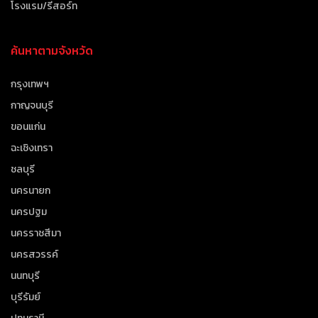
โรงแรม/รีสอร์ท
ค้นหาตามจังหวัด
กรุงเทพฯ
กาญจนบุรี
ขอนแก่น
ฉะเชิงเทรา
ชลบุรี
นครนายก
นครปฐม
นครราชสีมา
นครสวรรค์
นนทบุรี
บุรีรัมย์