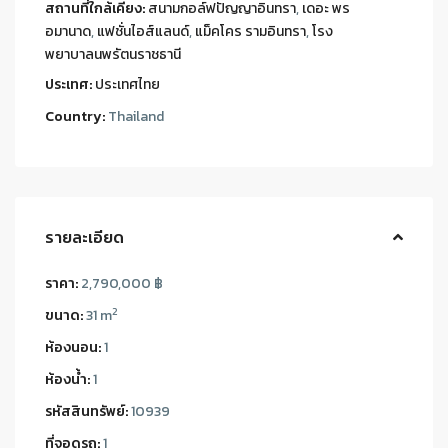
สถานที่ใกล้เคียง:
สนามกอล์ฟปัญญาอินทรา
,
เดอะ พร
อมานาด
,
แฟชั่นไอส์แลนด์
,
แม็คโคร รามอินทรา
,
โรง
พยาบาลนพรัตนราชธานี
ประเทศ:
ประเทศไทย
Country:
Thailand
รายละเอียด
ราคา:
2,790,000 ฿
2
ขนาด:
31 m
ห้องนอน:
1
ห้องน้ำ:
1
รหัสสินทรัพย์:
10939
ที่จอดรถ:
1