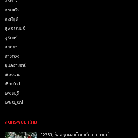
สระบุรี
สระแก้ว
สิงห์บุรี
สุพรรณบุรี
สุรินทร์
อยุธยา
อ่างทอง
อุบลราชธานี
เชียงราย
เชียงใหม่
เพชรบุรี
เพชรบูรณ์
สินทรัพย์มาใหม่
12353, ห้องชุดคอนโดมิเนียม สแตนด์