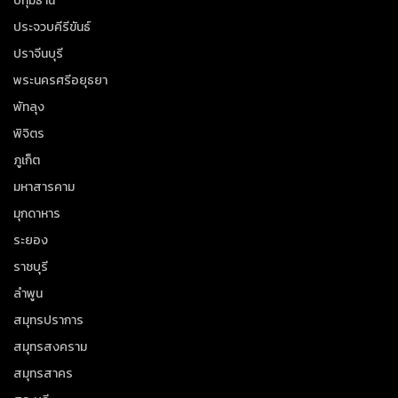
ปทุมธานี
ประจวบคีรีขันธ์
ปราจีนบุรี
พระนครศรีอยุธยา
พัทลุง
พิจิตร
ภูเก็ต
มหาสารคาม
มุกดาหาร
ระยอง
ราชบุรี
ลำพูน
สมุทรปราการ
สมุทรสงคราม
สมุทรสาคร