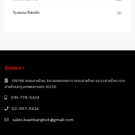
โรงแรม/รีสอร์ท
(3)
ติดต่อเรา
138/88 ซอยสายไหม 34 (ซอยชลลดา) ถนนสายไหม แขวงสายไหม เขต
สายไหมกรุงเทพมหานคร 10220
091-778-5424
02-057-5424
sales.baanbangkok@gmail.com