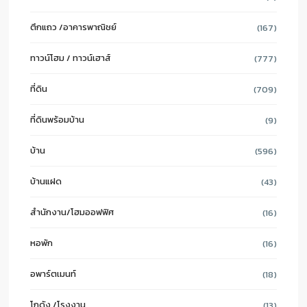
ตึกแถว /อาคารพาณิชย์
(167)
ทาวน์โฮม / ทาวน์เฮาส์
(777)
ที่ดิน
(709)
ที่ดินพร้อมบ้าน
(9)
บ้าน
(596)
บ้านแฝด
(43)
สำนักงาน/โฮมออฟฟิศ
(16)
หอพัก
(16)
อพาร์ตเมนท์
(18)
โกดัง /โรงงาน
(13)