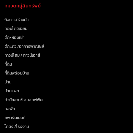
หมวดหมู่สินทรัพย์
กิจการ/ร้านค้า
คอนโดมิเนี่ยม
ตึก+ห้องเช่า
ตึกแถว /อาคารพาณิชย์
ทาวน์โฮม / ทาวน์เฮาส์
ที่ดิน
ที่ดินพร้อมบ้าน
บ้าน
บ้านแฝด
สำนักงาน/โฮมออฟฟิศ
หอพัก
อพาร์ตเมนท์
โกดัง /โรงงาน