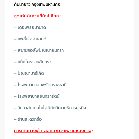
คันนายาว กรุงเทพมหานคร
จุดเด่น/สถานที่ใกล้เคียง
:
– เดอะพรอมานาด
– แฟชั่นไอส์แลนด์
– สนามกอล์ฟปัญญาอินทรา
– แม็คโครรามอินทรา
– ปัญญามาร์เก็ต
– โรงพยาบาลนพรัตนราชธานี
– โรงพยาบาลอินทรารัตน์
– วิทยาลัยเทคโนโลยีทักษิณาบริหารธุรกิจ
– ร้านสะดวกซื้อ
การเดินทางเข้า-ออกสะดวกหลายช่องทาง
: