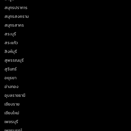
สมุทรปราการ
สมุทรสงคราม
สมุทรสาคร
สระบุรี
สระแก้ว
สิงห์บุรี
สุพรรณบุรี
สุรินทร์
อยุธยา
อ่างทอง
อุบลราชธานี
เชียงราย
เชียงใหม่
เพชรบุรี
เพชรบูรณ์