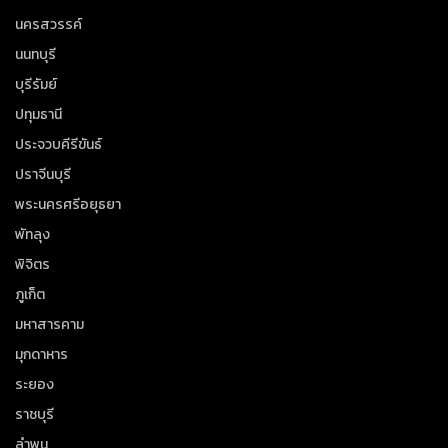
นครสวรรค์
นนทบุรี
บุรีรัมย์
ปทุมธานี
ประจวบคีรีขันธ์
ปราจีนบุรี
พระนครศรีอยุธยา
พัทลุง
พิจิตร
ภูเก็ต
มหาสารคาม
มุกดาหาร
ระยอง
ราชบุรี
ลำพูน