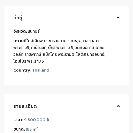
ที่อยู่
จังหวัด:
นนทบุรี
สถานที่ใกล้เคียง:
กระทรวงสาธารณะสุข
,
ตลาดสด
พระราม5
,
ท่าน้ำนนท์
,
บิ๊กซี พระราม 5
,
วัดสังฆทาน
,
เดอะ
วอล์ค ราชพฤกษ์
,
แม็คโคร พระราม 5
,
โลตัส นครอินทร์
,
โฮมโปร พระราม 5
Country:
Thailand
รายละเอียด
ราคา:
9,500,000 ฿
2
ขนาด:
165 m