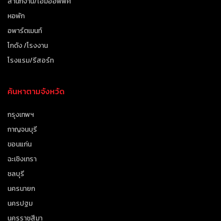
สำนักงาน/โฮมออฟฟิศ
หอพัก
อพาร์ตเมนท์
โกดัง /โรงงาน
โรงแรม/รีสอร์ท
ค้นหาตามจังหวัด
กรุงเทพฯ
กาญจนบุรี
ขอนแก่น
ฉะเชิงเทรา
ชลบุรี
นครนายก
นครปฐม
นครราชสีมา