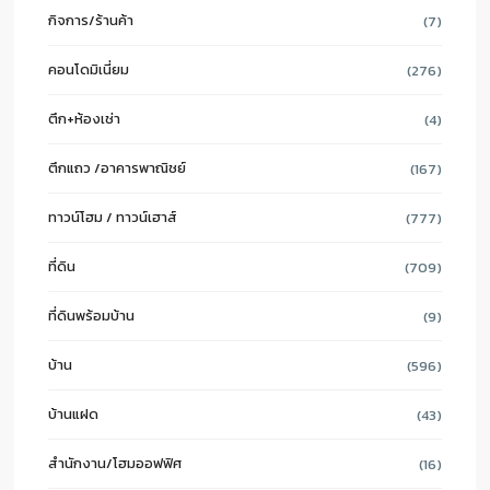
กิจการ/ร้านค้า
(7)
คอนโดมิเนี่ยม
(276)
ตึก+ห้องเช่า
(4)
ตึกแถว /อาคารพาณิชย์
(167)
ทาวน์โฮม / ทาวน์เฮาส์
(777)
ที่ดิน
(709)
ที่ดินพร้อมบ้าน
(9)
บ้าน
(596)
บ้านแฝด
(43)
สำนักงาน/โฮมออฟฟิศ
(16)