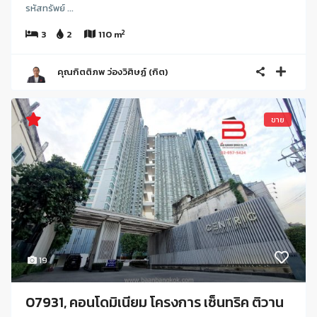
รหัสทรัพย์ ...
2
3
2
110 m
คุณกิตติภพ ว่องวิศิษฏ์ (กิต)
ขาย
19
07931, คอนโดมิเนียม โครงการ เซ็นทริค ติวาน