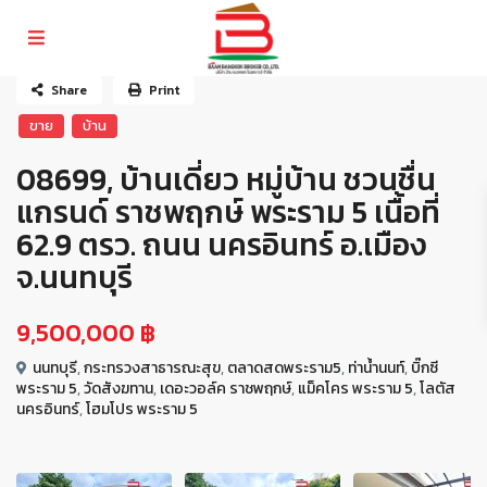
Share
Print
ขาย
บ้าน
08699, บ้านเดี่ยว หมู่บ้าน ชวนชื่น
แกรนด์ ราชพฤกษ์ พระราม 5 เนื้อที่
62.9 ตรว. ถนน นครอินทร์ อ.เมือง
จ.นนทบุรี
9,500,000 ฿
นนทบุรี
,
กระทรวงสาธารณะสุข
,
ตลาดสดพระราม5
,
ท่าน้ำนนท์
,
บิ๊กซี
พระราม 5
,
วัดสังฆทาน
,
เดอะวอล์ค ราชพฤกษ์
,
แม็คโคร พระราม 5
,
โลตัส
นครอินทร์
,
โฮมโปร พระราม 5