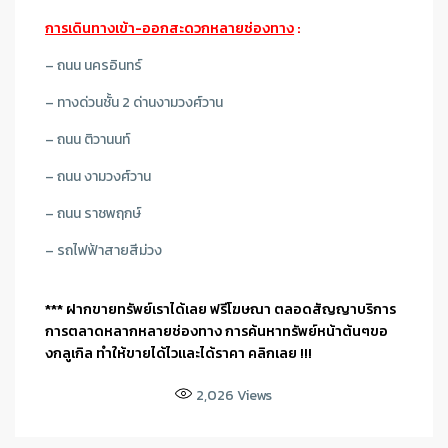
การเดินทางเข้า-ออกสะดวกหลายช่องทาง
:
– ถนน นครอินทร์
– ทางด่วนชั้น 2 ด่านงามวงศ์วาน
– ถนน ติวานนท์
– ถนน งามวงศ์วาน
– ถนน ราชพฤกษ์
– รถไฟฟ้าสายสีม่วง
*** ฝากขายทรัพย์เราได้เลย ฟรีโฆษณา ตลอดสัญญาบริการ
การตลาดหลากหลายช่องทาง การค้นหาทรัพย์หน้าต้นๆขอ
งกลูเกิล ทำให้ขายได้ไวและได้ราคา คลิกเลย !!!
2,026
Views