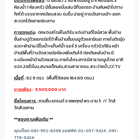
ประเภททรัพย์สิน
:
บ้านเดี่ยว 2 ชั้น พร้อมอยู่ มี 4 ห้องนอน 3
ห้องน้ำ 1 ห้องครัว มีชั้นลอยนั่งเล่น มีที่จอดรถ บ้านหันหน้าไปทาง
ทิศใต้ บรรยากาศเงียบสงบ ร่มรื่น น่าอยู่ การเดินทางเข้า-ออก
สะดวกได้หลายช่องทาง
การตกแต่ง
:
ตกแต่งสไตล์โมเดิร์น แต่งบ้านดีไซน์สวย พื้นบ้าน
ชั้นล่างปูด้วยแกรนิตโต้ พื้นบ้านชั้นบนปูด้วยลามิเนต ภายในติดมุ้ง
ลวด+ผ้าม่าน มีปั้มน้ำ+แท็งค์น้ำ แอร์ 5 เครื่อง ครัวบิวท์อิน หน้า
บ้านมีพื้นที่ว่างจัดสวนต่อห้องเพิ่มเติมได้ ต่อเติมหลังบ้าน มี
ระเบียงหน้าบ้านวิวชมสวน ภายในโครงการมีสาธารณูปโภค อาทิ
รปภ.24ชั่วโมง,สนามเด็กเล่น,สวนสาธารณะ,สระว่ายน้ำ,CCTV
เนื้อที่
:
62.9 ตรว. (พื้นที่ใช้สอย 164.60 ตรม.)
ขายเพียง
: 9,500,000 บาท
ชื่อโครงการ
:
ชวนชื่น แกรนด์ ราชพฤกษ์ พระราม 5 // ใกล้
วัดสังฆทาน
**
สอบถามเพิ่มเติม
**
คุณต๊อก 061-952-6398 ออฟฟิศ 02-057-5424 , 091-
778-5424