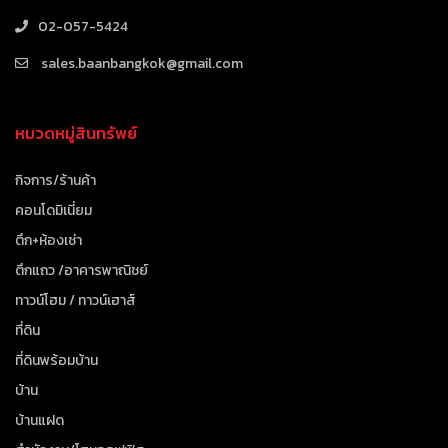
02-057-5424
sales.baanbangkok@gmail.com
หมวดหมู่สินทรัพย์
กิจการ/ร้านค้า
คอนโดมิเนี่ยม
ตึก+ห้องเช่า
ตึกแถว /อาคารพาณิชย์
ทาวน์โฮม / ทาวน์เฮาส์
ที่ดิน
ที่ดินพร้อมบ้าน
บ้าน
บ้านแฝด