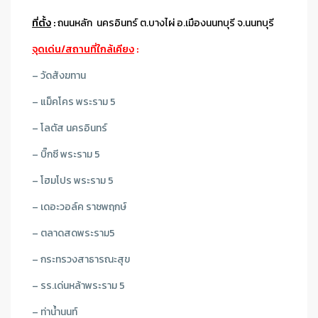
ที่ตั้ง
:
ถนนหลัก นครอินทร์ ต.บางไผ่ อ.เมืองนนทบุรี จ.นนทบุรี
จุดเด่น/สถานที่ใกล้เคียง
:
– วัดสังฆทาน
– แม็คโคร พระราม 5
– โลตัส นครอินทร์
– บิ๊กซี พระราม 5
– โฮมโปร พระราม 5
– เดอะวอล์ค ราชพฤกษ์
– ตลาดสดพระราม5
– กระทรวงสาธารณะสุข
– รร.เด่นหล้าพระราม 5
– ท่าน้ำนนท์