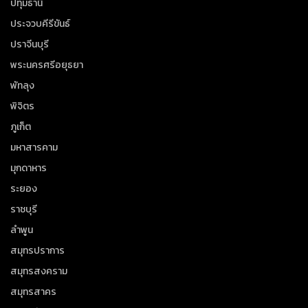
ปทุมธานี
ประจวบคีรีขันธ์
ปราจีนบุรี
พระนครศรีอยุธยา
พัทลุง
พิจิตร
ภูเก็ต
มหาสารคาม
มุกดาหาร
ระยอง
ราชบุรี
ลำพูน
สมุทรปราการ
สมุทรสงคราม
สมุทรสาคร