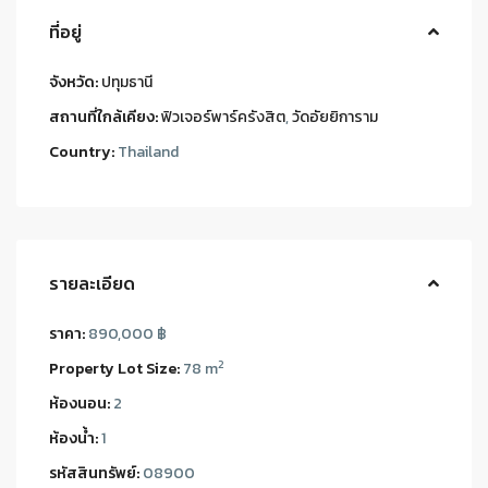
ที่อยู่
จังหวัด:
ปทุมธานี
สถานที่ใกล้เคียง:
ฟิวเจอร์พาร์ครังสิต
,
วัดอัยยิการาม
Country:
Thailand
รายละเอียด
ราคา:
890,000 ฿
2
Property Lot Size:
78 m
ห้องนอน:
2
ห้องน้ำ:
1
รหัสสินทรัพย์:
08900