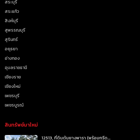
สระบุรี
สระแก้ว
สิงห์บุรี
สุพรรณบุรี
สุรินทร์
อยุธยา
อ่างทอง
อุบลราชธานี
เชียงราย
เชียงใหม่
เพชรบุรี
เพชรบูรณ์
สินทรัพย์มาใหม่
12513, ที่ดินต้นยางพารา (พร้อมกรีด...