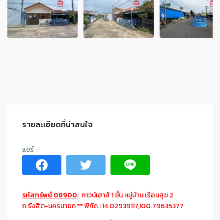
รายละเอียดที่น่าสนใจ
รหัสทรัพย์ 08900
: ทาวน์เฮาส์ 1 ชั้น หมู่บ้าน เรือนสุข 2
ถ.รังสิต-นครนายก ** พิกัด : 14.02939117,100.79635377