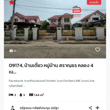
ขายแล้ว
21
09174, บ้านเดี่ยว หมู่บ้าน สราญธร คลอง 4
เน...
Facebook iconFacebookTwitter iconTwitterLINE iconLine
รหัสทรัพย์ ...
2
3
3
144 m
ณัฐชนน ทรัพย์ประทุม (ณัฐ)