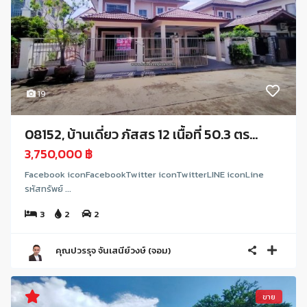
19
08152, บ้านเดี่ยว ภัสสร 12 เนื้อที่ 50.3 ตร...
3,750,000 ฿
Facebook iconFacebookTwitter iconTwitterLINE iconLine
รหัสทรัพย์ ...
3
2
2
คุณปวรรุจ จันเสนีย์วงษ์ (จอม)
ขาย