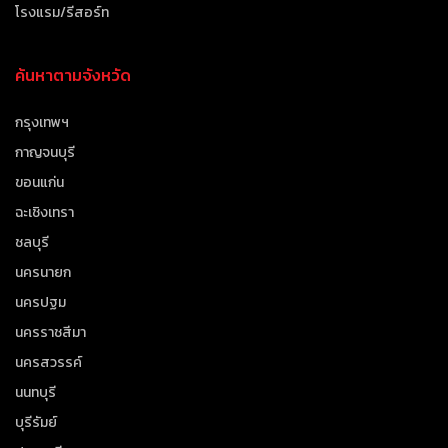
โรงแรม/รีสอร์ท
ค้นหาตามจังหวัด
กรุงเทพฯ
กาญจนบุรี
ขอนแก่น
ฉะเชิงเทรา
ชลบุรี
นครนายก
นครปฐม
นครราชสีมา
นครสวรรค์
นนทบุรี
บุรีรัมย์