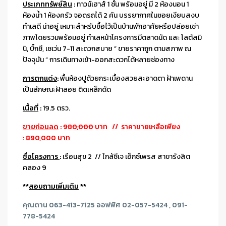
ประเภททรัพย์สิน
:
ทาวน์เฮาส์ 1 ชั้น พร้อมอยู่ มี 2 ห้องนอน 1
ห้องน้ำ 1 ห้องครัว จอดรถได้ 2 คัน บรรยากาศในซอยเงียบสงบ
ทำเลดี น่าอยู่ เหมาะสำหรับซื้อไว้เป็นบ้านพักอาศัยหรือปล่อยเช่า
ภาพโดยรวมพร้อมอยู่ ทำเลหน้าโครงการมีตลาดนัด และ โลตัสมิ
นิ, บิ๊กซี, เซเว่น 7-11 สะดวกสบาย ” ขายราคาถูก ตามสภาพ ณ
ปัจจุบัน ” การเดินทางเข้า-ออกสะดวกได้หลายช่องทาง
การตกแต่ง
:
พื้นห้องปูด้วยกระเบื้องสวยสะอาดตา ฝ้าเพดาน
เป็นลักษณะฝ้าลอย ติดเหล็กดัด
เนื้อที่
:
19.5 ตรว.
ขายก่อนลด
:
980,000
บาท // ราคาขายเหลือเพียง
: 890,000 บาท
ชื่อโครงการ
:
เรือนสุข 2 // ใกล้ซีเจ เอ็กซ์เพรส สาขารังสิต
คลอง 9
**
สอบถามเพิ่มเติม
**
คุณตาน 063-413-7125 ออฟฟิศ 02-057-5424 , 091-
778-5424