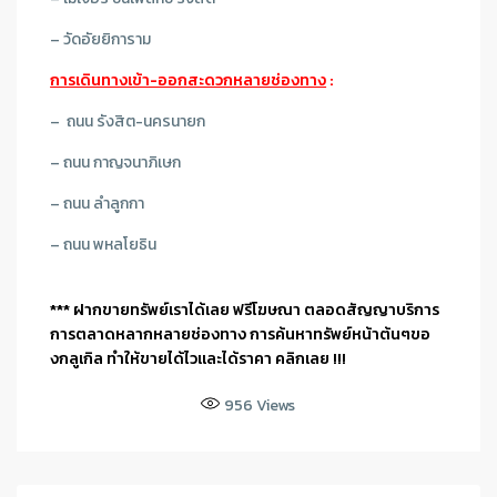
– วัดอัยยิการาม
การเดินทางเข้า-ออกสะดวกหลายช่องทาง
:
– ถนน รังสิต-นครนายก
– ถนน กาญจนาภิเษก
– ถนน ลำลูกกา
– ถนน พหลโยธิน
*** ฝากขายทรัพย์เราได้เลย ฟรีโฆษณา ตลอดสัญญาบริการ
การตลาดหลากหลายช่องทาง การค้นหาทรัพย์หน้าต้นๆขอ
งกลูเกิล ทำให้ขายได้ไวและได้ราคา คลิกเลย !!!
956
Views