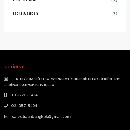
โกดัง /โรงงาน
(14)
โรงแรม/รีสอร์ท
(3)
ติดต่อเรา
138/88 ซอยสายไหม 34 (ซอยชลลดา) ถนนสายไหม แขวงสายไหม เขต
สายไหมกรุงเทพมหานคร 10220
091-778-5424
02-057-5424
sales.baanbangkok@gmail.com