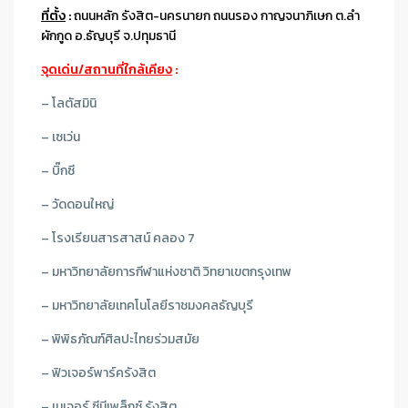
ที่ตั้ง
:
ถนนหลัก รังสิต-นครนายก ถนนรอง กาญจนาภิเษก ต.ลำ
ผักกูด อ.ธัญบุรี จ.ปทุมธานี
จุดเด่น/สถานที่ใกล้เคียง
:
– โลตัสมินิ
– เซเว่น
– บิ๊กซี
– วัดดอนใหญ่
– โรงเรียนสารสาสน์ คลอง 7
– มหาวิทยาลัยการกีฬาแห่งชาติ วิทยาเขตกรุงเทพ
– มหาวิทยาลัยเทคโนโลยีราชมงคลธัญบุรี
– พิพิธภัณฑ์ศิลปะไทยร่วมสมัย
– ฟิวเจอร์พาร์ครังสิต
– เมเจอร์ ซีนีเพล็กซ์ รังสิต