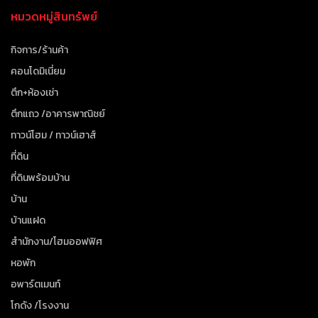
หมวดหมู่สินทรัพย์
กิจการ/ร้านค้า
คอนโดมิเนี่ยม
ตึก+ห้องเช่า
ตึกแถว /อาคารพาณิชย์
ทาวน์โฮม / ทาวน์เฮาส์
ที่ดิน
ที่ดินพร้อมบ้าน
บ้าน
บ้านแฝด
สำนักงาน/โฮมออฟฟิศ
หอพัก
อพาร์ตเมนท์
โกดัง /โรงงาน