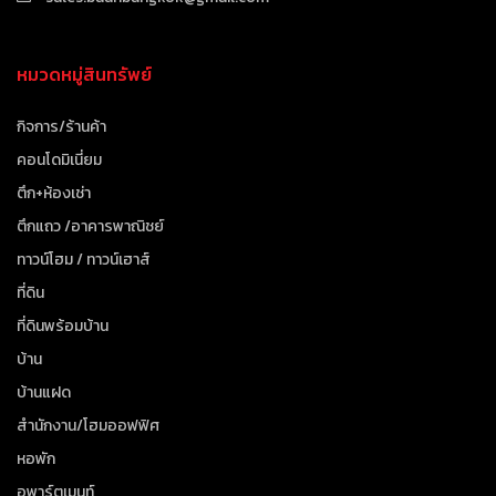
หมวดหมู่สินทรัพย์
กิจการ/ร้านค้า
คอนโดมิเนี่ยม
ตึก+ห้องเช่า
ตึกแถว /อาคารพาณิชย์
ทาวน์โฮม / ทาวน์เฮาส์
ที่ดิน
ที่ดินพร้อมบ้าน
บ้าน
บ้านแฝด
สำนักงาน/โฮมออฟฟิศ
หอพัก
อพาร์ตเมนท์