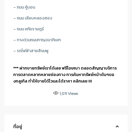
– ถนน คู้บอน
– ถนน เลียบคลองสอง
– ถนน หทัยราษฎร์
– ทางด่วนถนนกาญจนาภิเษก
– รถไฟฟ้าสายสีชมพู
*** ฝากขายทรัพย์เราได้เลย ฟรีโฆษณา ตลอดสัญญาบริการ
การตลาดหลากหลายช่องทาง การค้นหาทรัพย์หน้าต้นๆขอ
งกลูเกิล ทำให้ขายได้ไวและได้ราคา คลิกเลย !!!
1,011
Views
ที่อยู่