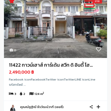
ขาย
13
11422 ทาวน์เฮาส์ การ์เด้น สวีท ดิ อินดี้ โฮ...
2,490,000 ฿
Facebook iconFacebookTwitter iconTwitterLINE iconLine
รหัสทรัพย์ ...
2
3
2
124 m
คุณณัฏฐิณี ธีรวัฒน์วาที (เชอรี่)