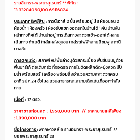
รามอินทรา-พระยาสุเรนทร์ ** พิกัด :
13.83284060,100.69116824
ประเภททรัพย์สิน
:
ทาวน์เฮาส์ 2 ชั้น พร้อมอยู่ มี 3 ห้องนอน 2
ห้องน้ำ 1 ห้องครัว 1 ห้องรับแขก จอดรถในบ้านได้ 1 คัน บ้านหัน
หน้าทางทิศใต้ บ้านน่าอยู่ การเดินทางสะดวกเข้า-ออกได้หลาย
เส้นทาง ทำเลดี ใกล้แหล่งชุมชน ใกล้รถไฟฟ้าสายสีชมพู สถานี
บางชัน
การตกแต่ง
:
สภาพใหม่ พื้นล่างปูด้วยกระเบื้อง พื้นชั้นบนปูด้วย
พื้นปาร์เก้ ต่อเติมครัว ที่จอดรถ ภายในติดเหล็กดัด+มุ้งลวด มีปั้
มน้ำ พร้อมเเอร์ 1 เครื่อง พร้อมสิ่งอำนวยความสสะดวกครบ
อาทิ รปภ.24 ชั่วโมง,สวนสาธารณะ,สนามเด็กเล่น,ที่ออกกำลัง
กาย
เนื้อที่
:
17 ตรว.
ราคาขายก่อนลด :
1,950,000
บาท // ราคาขายเหลืเพียง
: 1,890,000 บาท
ชื่อโครงการ
:
พฤกษาวิลล์ 6 รามอินทรา-พระยาสุเรนทร์ //
ซอยพระยาสุเรนทร์ 23