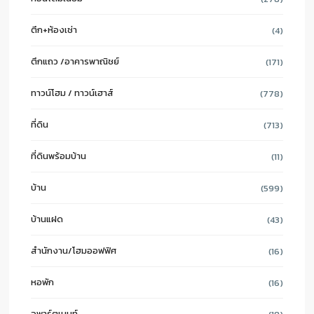
ตึก+ห้องเช่า
(4)
ตึกแถว /อาคารพาณิชย์
(171)
ทาวน์โฮม / ทาวน์เฮาส์
(778)
ที่ดิน
(713)
ที่ดินพร้อมบ้าน
(11)
บ้าน
(599)
บ้านแฝด
(43)
สำนักงาน/โฮมออฟฟิศ
(16)
หอพัก
(16)
อพาร์ตเมนท์