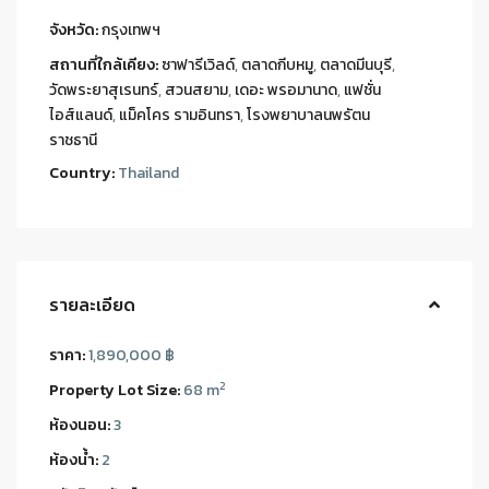
จังหวัด:
กรุงเทพฯ
สถานที่ใกล้เคียง:
ซาฟารีเวิลด์
,
ตลาดกีบหมู
,
ตลาดมีนบุรี
,
วัดพระยาสุเรนทร์
,
สวนสยาม
,
เดอะ พรอมานาด
,
แฟชั่น
ไอส์แลนด์
,
แม็คโคร รามอินทรา
,
โรงพยาบาลนพรัตน
ราชธานี
Country:
Thailand
รายละเอียด
ราคา:
1,890,000 ฿
2
Property Lot Size:
68 m
ห้องนอน:
3
ห้องน้ำ:
2