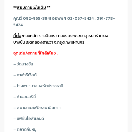
**
สอบถามเพิ่มเติม
**
คุณวี 092-955-3941 ออฟฟิศ 02-057-5424 , 091-778-
5424
ที่ตั้ง
:
ถนนหลัก รามอินทรา ถนนรอง พระยาสุเรนทร์ แขวง
บางชัน เขตคลองสามวา จ.กรุงเทพมหานคร
จุดเด่น/สถานที่ใกล้เคียง
:
– วัดบางชัน
– ซาฟารีเวิลด์
– โรงพยาบาลนพรัตน์ราชธานี
– ห้างอมอรินี่
– สนามกอล์ฟปัญญาอินทรา
– แฟชั่นไอส์แลนด์
– ตลาดกีบหมู