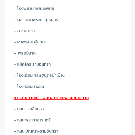
– โรงพยาบาลสินแพทย์
– ตลาดสดพระยาสุเรนทร์
– สวนสยาม
– Maxvalu คู้บอน
– พรอมินาด
– แม็คโคร รามอินทรา
– โรงเรียนเศรษฐบุตรบําเพ็ญ
– โรงเรียนบางชัน
การเดินทางเข้า-ออกสะดวกหลายช่องทาง
:
– ถนน รามอินทรา
– ถนน พระยาสุเรนทร์
– ถนน ปัญญา-รามอินทรา