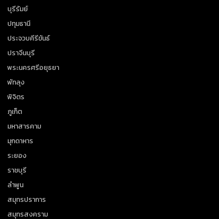
บุรีรัมย์
ปทุมธานี
ประจวบคีรีขันธ์
ปราจีนบุรี
พระนครศรีอยุธยา
พัทลุง
พิจิตร
ภูเก็ต
มหาสารคาม
มุกดาหาร
ระยอง
ราชบุรี
ลำพูน
สมุทรปราการ
สมุทรสงคราม