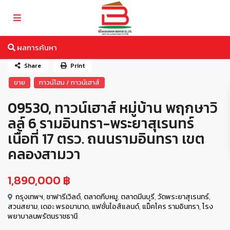
ผลการค้นหา
Share
Print
ขาย
ทาวน์โฮม / ทาวน์เฮาส์
09530, ทาวน์เฮาส์ หมู่บ้าน พฤกษาวิ
ลล์ 6 รามอินทรา-พระยาสุเรนทร์
เนื้อที่ 17 ตรว. ถนนรามอินทรา เขต
คลองสามวา
1,890,000 ฿
กรุงเทพฯ
,
ซาฟารีเวิลด์
,
ตลาดกีบหมู
,
ตลาดมีนบุรี
,
วัดพระยาสุเรนทร์
,
สวนสยาม
,
เดอะ พรอมานาด
,
แฟชั่นไอส์แลนด์
,
แม็คโคร รามอินทรา
,
โรง
พยาบาลนพรัตนราชธานี