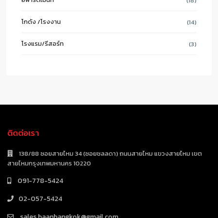
(18)
โกดัง /โรงงาน
(14)
โรงแรม/รีสอร์ท
(3)
ติดต่อเรา
138/88 ซอยสายไหม 34 (ซอยชลลดา) ถนนสายไหม แขวงสายไหม เขต
สายไหมกรุงเทพมหานคร 10220
091-778-5424
02-057-5424
sales.baanbangkok@gmail.com