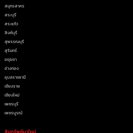
สมุทรสาคร
สระบุรี
สระแก้ว
สิงห์บุรี
สุพรรณบุรี
สุรินทร์
อยุธยา
อ่างทอง
อุบลราชธานี
เชียงราย
เชียงใหม่
เพชรบุรี
เพชรบูรณ์
สินทรัพย์มาใหม่