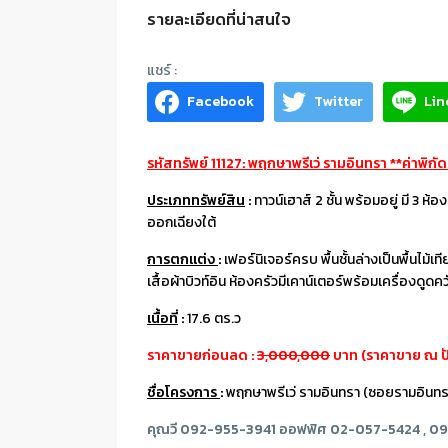
รายละเอียดที่น่าสนใจ
Facebook
Twitter
Lin
รหัสทรัพย์ 11127: พฤกษาพรีเว่ รามอินทรา **ค่าพิ
ประเภททรัพย์สิน
:
ทาวน์เฮาส์ 2 ชั้น พร้อมอยู่ มี 3 ห้
ออกเฉียงใต้
การตกแต่ง
:
เฟอร์นิเจอร์ครบ พื้นชั้นล่างเป็นพื้นไม้
เสื้อผ้าบิวท์อิน ห้องครัวมีเคาน์เตอร์พร้อมเครื่องดูด
เนื้อที่
:
17.6 ตร.ว
ราคาขายก่อนลด :
3,000,000
บาท (ราคาขาย ณ ปัจ
ชื่อโครงการ
:
พฤกษาพรีเว่ รามอินทรา (ซอยรามอินทรา
คุณวี 092-955-3941 ออฟฟิศ 02-057-5424 , 0