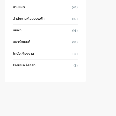
บ้านแฝด
(43)
สำนักงาน/โฮมออฟฟิศ
(16)
หอพัก
(16)
อพาร์ตเมนท์
(18)
โกดัง /โรงงาน
(13)
โรงแรม/รีสอร์ท
(3)