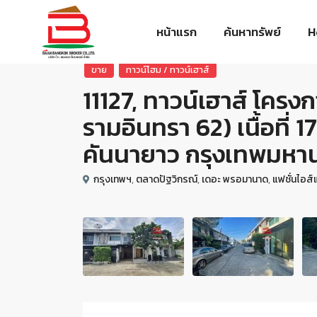
หน้าแรก
ค้นหาทรัพย์
H
ขาย
ทาวน์โฮม / ทาวน์เฮาส์
11127, ทาวน์เฮาส์ โคร
รามอินทรา 62) เนื้อที่
คันนายาว กรุงเทพมหา
กรุงเทพฯ
,
ตลาดปัฐวิกรณ์
,
เดอะ พรอมานาด
,
แฟชั่นไอส์