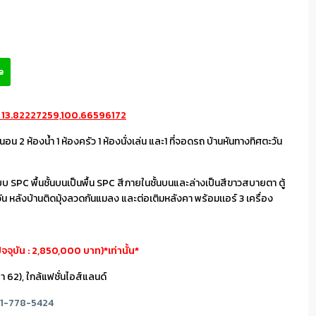
e
กัด 13.82227259,100.66596172
องนอน 2 ห้องน้ำ 1 ห้องครัว 1 ห้องนั่งเล่น และ1 ที่จอดรถ บ้านหันทางทิศตะวัน
เทียบ SPC พื้นชั้นบนเป็นพื้น SPC สีภายในชั้นบนและล่างเป็นสีขาวสบายตา ตู้
ควัน หลังบ้านติดมุ้งลวดกันแมลง และต่อเติมหลังคา พร้อมเเอร์ 3 เครื่อง
จุบัน : 2,850,000 บาท)*เท่านั้น*
 62), ใกล้แฟชั่นไอส์แลนด์
91-778-5424