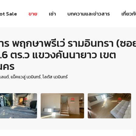
ot Sale
ขาย
เช่า
บทความและข่าวสาร
เกี่ยวก
งการ พฤกษาพรีเว่ รามอินทรา (ซอ
 17.6 ตร.ว แขวงคันนายาว เขต
นคร
แลนด์
,
แม็คแวลู่ นวมินทร์
,
โลตัส นวมินทร์