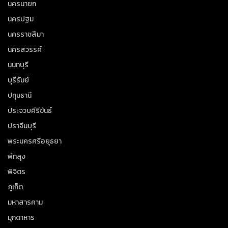
นครนายก
นครปฐม
นครราชสีมา
นครสวรรค์
นนทบุรี
บุรีรัมย์
ปทุมธานี
ประจวบคีรีขันธ์
ปราจีนบุรี
พระนครศรีอยุธยา
พัทลุง
พิจิตร
ภูเก็ต
มหาสารคาม
มุกดาหาร