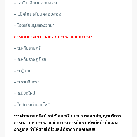
– โลตัส เลียบคลองสอง
– แม็คโคร เลียบคลองสอง
– โรงเรียนขุมทองวิทยา
การเดินทางเข้า-ออกสะดวกหลายช่องทาง
:
– ถ.หทัยราษฎร์
– ถ.หทัยราษฎร์ 39
– ถ.คู้บอน
– ถ.รามอินทรา
– ถ.นิมิตใหม่
– ใกล้ทางด่วนจตุโชติ
*** ฝากขายทรัพย์เราได้เลย ฟรีโฆษณา ตลอดสัญญาบริการ
การตลาดหลากหลายช่องทาง การค้นหาทรัพย์หน้าต้นๆขอ
งกลูเกิล ทำให้ขายได้ไวและได้ราคา คลิกเลย !!!