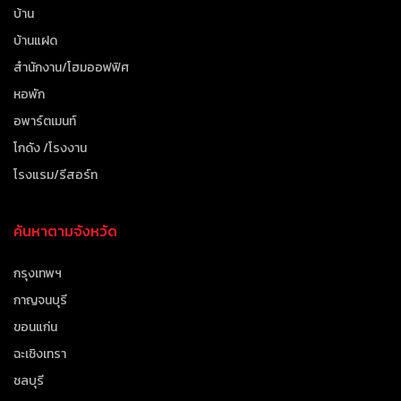
บ้าน
บ้านแฝด
สำนักงาน/โฮมออฟฟิศ
หอพัก
อพาร์ตเมนท์
โกดัง /โรงงาน
โรงแรม/รีสอร์ท
ค้นหาตามจังหวัด
กรุงเทพฯ
กาญจนบุรี
ขอนแก่น
ฉะเชิงเทรา
ชลบุรี