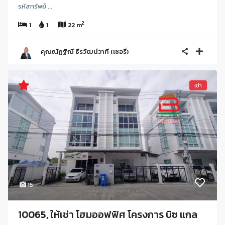
รหัสทรัพย์ ...
2
1
1
22 m
คุณณัฏฐิณี ธีรวัฒน์วาที (เชอรี่)
เช่า
15
10065, ให้เช่า โฮมออฟฟิศ โครงการ บิซ แกล