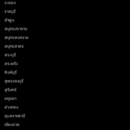
ระยอง
ราชบุรี
ลำพูน
สมุทรปราการ
สมุทรสงคราม
สมุทรสาคร
สระบุรี
สระแก้ว
สิงห์บุรี
สุพรรณบุรี
สุรินทร์
อยุธยา
อ่างทอง
อุบลราชธานี
เชียงราย