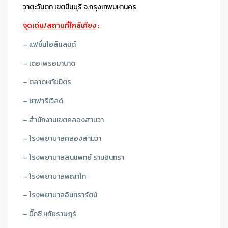
วาตะวันตก เขตมีนบุรี จ.กรุงเทพมหานคร
จุดเด่น/สถานที่ใกล้เคียง
:
– แฟชั่นไอส์แลนด์
– เดอะพรอมานาด
– ตลาดหทัยมิตร
– ซาฟารีเวิลด์
– สำนักงานเขตคลองสามวา
– โรงพยาบาลคลองสามวา
– โรงพยาบาลสินแพทย์ รามอินทรา
– โรงพยาบาลพญาไท
– โรงพยาบาลอินทรารัตน์
– บิ๊กซี หทัยราษฎร์