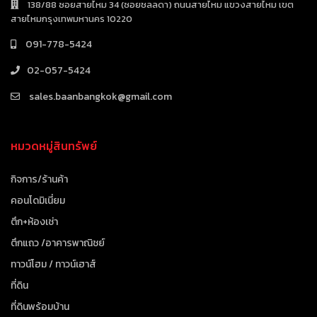
138/88 ซอยสายไหม 34 (ซอยชลลดา) ถนนสายไหม แขวงสายไหม เขต
สายไหมกรุงเทพมหานคร 10220
091-778-5424
02-057-5424
sales.baanbangkok@gmail.com
หมวดหมู่สินทรัพย์
กิจการ/ร้านค้า
คอนโดมิเนี่ยม
ตึก+ห้องเช่า
ตึกแถว /อาคารพาณิชย์
ทาวน์โฮม / ทาวน์เฮาส์
ที่ดิน
ที่ดินพร้อมบ้าน