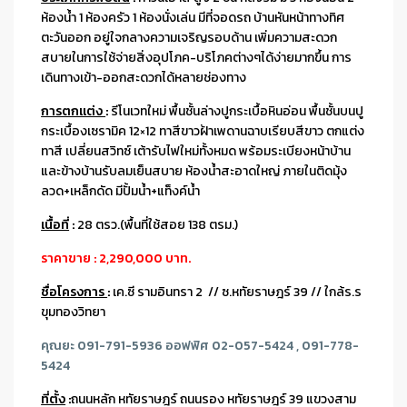
ห้องน้ำ 1 ห้องครัว 1 ห้องนั่งเล่น มีที่จอดรถ บ้านหันหน้าทางทิศ
ตะวันออก อยู่ใจกลางความเจริญรอบด้าน เพิ่มความสะดวก
สบายในการใช้จ่ายสิ่งอุปโภค-บริโภคต่างๆได้ง่ายมากขึ้น การ
เดินทางเข้า-ออกสะดวกได้หลายช่องทาง
การตกแต่ง
:
รีโนเวทใหม่ พื้นชั้นล่างปูกระเบื้อหินอ่อน พื้นชั้นบนปู
กระเบื้องเซรามิค 12×12 ทาสีขาวฝ้าเพดานฉาบเรียบสีขาว ตกแต่ง
ทาสี เปลี่ยนสวิทซ์ เต้ารับไฟใหม่ทั้งหมด พร้อมระเบียงหน้าบ้าน
และข้างบ้านรับลมเย็นสบาย ห้องน้ำสะอาดใหญ่ ภายในติดมุ้ง
ลวด+เหล็กดัด มีปั้มน้ำ+แท็งค์น้ำ
เนื้อที่
:
28 ตรว.(พื้นที่ใช้สอย 138 ตรม.)
ราคาขาย : 2,290,000 บาท.
ชื่อโครงการ
:
เค.ซี รามอินทรา 2 // ซ.หทัยราษฎร์ 39 // ใกล้ร.ร
ขุมทองวิทยา
คุณยะ 091-791-5936 ออฟฟิศ 02-057-5424 , 091-778-
5424
ที่ตั้ง
:
ถนนหลัก หทัยราษฎร์ ถนนรอง หทัยราษฎร์ 39 แขวงสาม