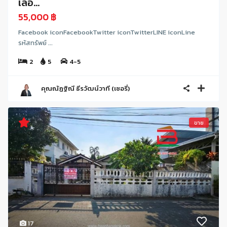
เลอ...
55,000 ฿
Facebook iconFacebookTwitter iconTwitterLINE iconLine
รหัสทรัพย์ ...
2
5
4-5
คุณณัฏฐิณี ธีรวัฒน์วาที (เชอรี่)
ขาย
17