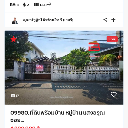
2
3
2
124 m
คุณณัฏฐิณี ธีรวัฒน์วาที (เชอรี่)
ขาย
17
09980, ที่ดินพร้อมบ้าน หมู่บ้าน แสงอรุณ
ซอย...