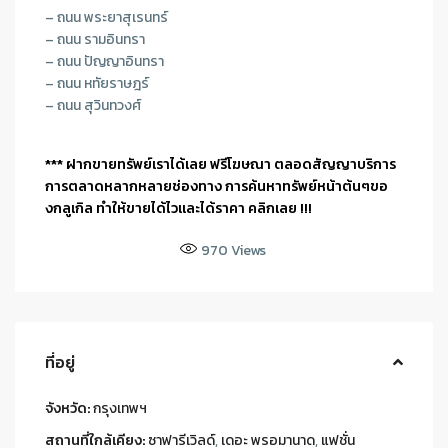
– ถนน พระยาสุเรนทร์
– ถนน รามอินทรา
– ถนน ปัญญาอินทรา
– ถนน หทัยราษฎร์
– ถนน สุวินทวงศ์
*** ฝากขายทรัพย์เราได้เลย ฟรีโฆษณา ตลอดสัญญาบริการ
การตลาดหลากหลายช่องทาง การค้นหาทรัพย์หน้าต้นๆขอ
งกลูเกิล ทำให้ขายได้ไวและได้ราคา คลิกเลย !!!
970
Views
ที่อยู่
จังหวัด:
กรุงเทพฯ
สถานที่ใกล้เคียง:
ซาฟารีเวิลด์
,
เดอะ พรอมานาด
,
แฟชั่น