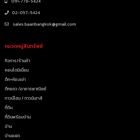
091-778-5424
02-057-5424
sales.baanbangkok@gmail.com
หมวดหมู่สินทรัพย์
กิจการ/ร้านค้า
คอนโดมิเนี่ยม
ตึก+ห้องเช่า
ตึกแถว /อาคารพาณิชย์
ทาวน์โฮม / ทาวน์เฮาส์
ที่ดิน
ที่ดินพร้อมบ้าน
บ้าน
บ้านแฝด