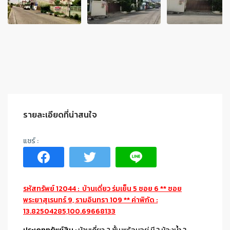
รายละเอียดที่น่าสนใจ
รหัสทรัพย์ 12044 : บ้านเดี่ยว ร่มเย็น 5 ซอย 6 ** ซอย
พระยาสุเรนทร์ 9, รามอินทรา 109 ** ค่าพิกัด :
13.82504285,100.69668133