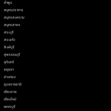
ลำพูน
สมุทรปราการ
สมุทรสงคราม
สมุทรสาคร
สระบุรี
สระแก้ว
สิงห์บุรี
สุพรรณบุรี
สุรินทร์
อยุธยา
อ่างทอง
อุบลราชธานี
เชียงราย
เชียงใหม่
เพชรบุรี