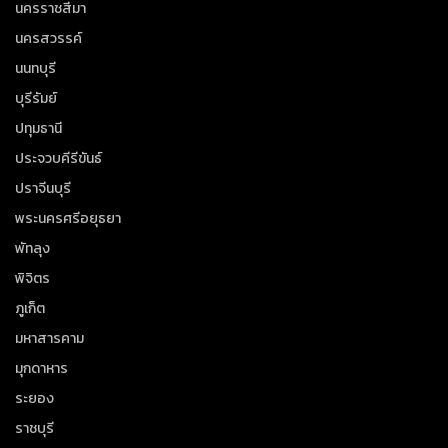
นครราชสีมา
นครสวรรค์
นนทบุรี
บุรีรัมย์
ปทุมธานี
ประจวบคีรีขันธ์
ปราจีนบุรี
พระนครศรีอยุธยา
พัทลุง
พิจิตร
ภูเก็ต
มหาสารคาม
มุกดาหาร
ระยอง
ราชบุรี