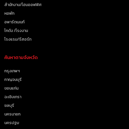
สำนักงาน/โฮมออฟฟิศ
หอพัก
อพาร์ตเมนท์
โกดัง /โรงงาน
โรงแรม/รีสอร์ท
ค้นหาตามจังหวัด
กรุงเทพฯ
กาญจนบุรี
ขอนแก่น
ฉะเชิงเทรา
ชลบุรี
นครนายก
นครปฐม