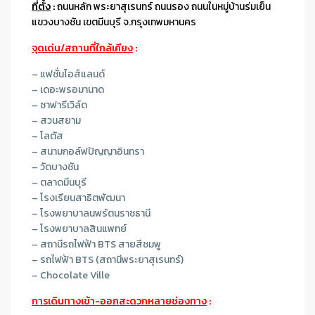
ที่ตั้ง
:
ถนนหลัก พระยาสุเรนทร์ ถนนรอง ถนนในหมู่บ้านร่มเย็น
แขวงบางชัน เขตมีนบุรี จ.กรุงเทพมหานคร
จุดเด่น/สถานที่ใกล้เคียง
:
– แฟชั่นไอส์แลนด์
– เดอะพรอมานาด
– ซาฟารีเวิล์ด
– สวนสยาม
– โลตัส
– สนามกอล์ฟปัญญาอินทรา
– วัดบางชัน
– ตลาดมีนบุรี
– โรงเรียนสาธิตพัฒนา
– โรงพยาบาลนพรัตนราชธานี
– โรงพยาบาลสินแพทย์
– สถานีรถไฟฟ้า BTS สายสีชมพู
– รถไฟฟ้า BTS (สถานีพระยาสุเรนทร์)
– Chocolate Ville
การเดินทางเข้า-ออกสะดวกหลายช่องทาง
: