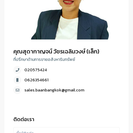
คุณสุดากาญจน์ วัชรเฉลิมวงษ์ (เล็ก)
ที่ปรึกษาด้านการขายอสังหาริมทรัพย์
020575424
0626354661
sales.baanbangkok@gmail.com
ติดต่อเรา