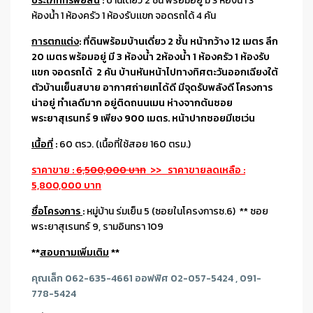
ประเภททรัพย์สิน
:
บ้านเดี่ยว 2 ชั้น พร้อมอยู่ มี
3 ห้องน้ำ 3
ห้องน้ำ 1 ห้องครัว 1 ห้องรับเเขก จอดรถได้ 4 คัน
การตกแต่ง
: ที่ดินพร้อมบ้านเดี่ยว 2 ชั้น หน้ากว้าง 12 เมตร ลึก
20 เมตร พร้อมอยู่ มี 3 ห้องน้ำ 2ห้องน้ำ 1 ห้องครัว 1 ห้องรับ
เเขก จอดรถได้ 2 คัน บ้านหันหน้าไปทางทิศตะวันออกเฉียงใต้
ตัวบ้านเย็นสบาย อากาศถ่ายเทได้ดี มีจุดรับพลังดี โครงการ
น่าอยู่ ทำเลดีมาก อยู่ติดถนนเมน ห่างจากต้นซอย
พระยาสุเรนทร์ 9 เพียง 900 เมตร. หน้าปากซอยมีเซเว่น
เนื้อที่
:
60 ตรว. (เนื้อที่ใช้สอย 160 ตรม.)
ราคาขาย :
6,500,000 บาท
>> ราคาขายลดเหลือ :
5,800,000 บาท
ชื่อโครงการ
:
หมู่บ้าน ร่มเย็น 5 (ซอยในโครงการซ.6) ** ซอย
พระยาสุเรนทร์ 9, รามอินทรา 109
**
สอบถามเพิ่มเติม
**
คุณเล็ก 062-635-4661 ออฟฟิศ 02-057-5424 , 091-
778-5424