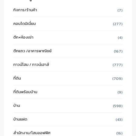
กิจการ/ร้านค้า
(7)
คอนโดมิเนี่ยม
(277)
ตึก+ห้องเช่า
(4)
ตึกแถว /อาคารพาณิชย์
(167)
ทาวน์โฮม / ทาวน์เฮาส์
(777)
ที่ดิน
(709)
ที่ดินพร้อมบ้าน
(9)
บ้าน
(598)
บ้านแฝด
(43)
สำนักงาน/โฮมออฟฟิศ
(16)