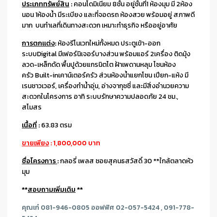
ประเภททรัพย์สิน
:
คอนโดมิเนียม 8ชั้น อยู่ชั้นที่1 ห้องมุม มี 2ห้อง
นอน 1ห้องน้ำ มีระเบียง และที่จอดรถ ห้องสวย พร้อมอยู่ สภาพดี
มาก บนทำเลที่เดินทางสะดวก เหมาะทำธุรกิจ หรืออยู่อาศัย
การตกแต่ง
:
ห้องรีโนเวทใหม่ทั้งหมด ประตูเข้า-ออก
ระบบDigital มีเฟอร์นิเจอร์บางส่วน พร้อมแอร์ 2เครื่อง ติดมุ้ง
ลวด-เหล็กดัด พื้นปูด้วยแกรนิตโต ฝ้าเพดานหลุม โซนห้อง
ครัว Built-inเคาน์เตอร์ครัว ส่วนห้องน้ำแยกโซน เปียก-แห้ง มี
เรนชาวเวอร์, เครื่องทำน้ำอุ่น, อ่างจากุชชี่ และมีสิ่งอํานวยความ
สะดวกในโครงการ อาทิ ระบบรักษาความปลอดภัย 24 ชม.,
สโมสร
เนื้อที่
:
63.83 ตรม
ขายเพียง
: 1,800,000 บาท
ชื่อโครงการ
:
กลอรี่ เพลส ซอยสุคนธสวัสดิ์ 30 **ใกล้ตลาดหัว
มุม
**
สอบถามเพิ่มเติม
**
คุณเก๋ 081-946-0805 ออฟฟิศ 02-057-5424 , 091-778-