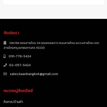
ติดต่อเรา
138/88 ซอยสายไหม 34 (ซอยชลลดา) ถนนสายไหม แขวงสายไหม เขต
สายไหมกรุงเทพมหานคร 10220
091-778-5424
02-057-5424
sales.baanbangkok@gmail.com
หมวดหมู่สินทรัพย์
กิจการ/ร้านค้า