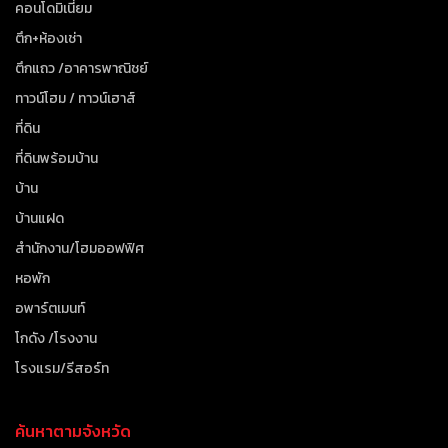
คอนโดมิเนี่ยม
ตึก+ห้องเช่า
ตึกแถว /อาคารพาณิชย์
ทาวน์โฮม / ทาวน์เฮาส์
ที่ดิน
ที่ดินพร้อมบ้าน
บ้าน
บ้านแฝด
สำนักงาน/โฮมออฟฟิศ
หอพัก
อพาร์ตเมนท์
โกดัง /โรงงาน
โรงแรม/รีสอร์ท
ค้นหาตามจังหวัด