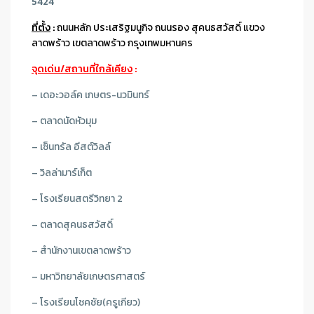
5424
ที่ตั้ง
:
ถนนหลัก ประเสริฐมนูกิจ ถนนรอง สุคนธสวัสดิ์ แขวง
ลาดพร้าว เขตลาดพร้าว กรุงเทพมหานคร
จุดเด่น/สถานที่ใกล้เคียง
:
– เดอะวอล์ค เกษตร-นวมินทร์
– ตลาดนัดหัวมุม
– เซ็นทรัล อีสต์วิลล์
– วิลล่ามาร์เก็ต
– โรงเรียนสตรีวิทยา 2
– ตลาดสุคนธสวัสดิ์
– สำนักงานเขตลาดพร้าว
– มหาวิทยาลัยเกษตรศาสตร์
– โรงเรียนโชคชัย(ครูเกียว)