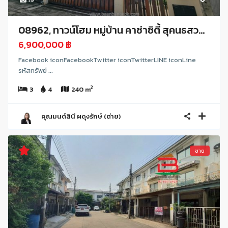
08962, ทาวน์โฮม หมู่บ้าน คาซ่าซิตี้ สุคนธสว...
6,900,000 ฿
Facebook iconFacebookTwitter iconTwitterLINE iconLine
รหัสทรัพย์ ...
2
3
4
240 m
คุณมนต์สินี ผดุงรักษ์ (ต่าย)
ขาย