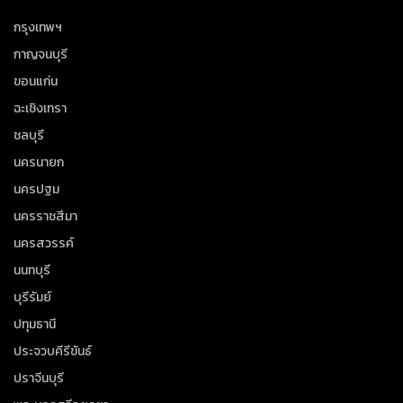
กรุงเทพฯ
กาญจนบุรี
ขอนแก่น
ฉะเชิงเทรา
ชลบุรี
นครนายก
นครปฐม
นครราชสีมา
นครสวรรค์
นนทบุรี
บุรีรัมย์
ปทุมธานี
ประจวบคีรีขันธ์
ปราจีนบุรี