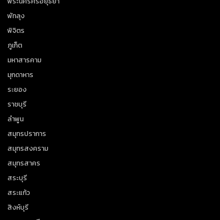
พระนครศรีอยุธยา
พัทลุง
พิจิตร
ภูเก็ต
มหาสารคาม
มุกดาหาร
ระยอง
ราชบุรี
ลำพูน
สมุทรปราการ
สมุทรสงคราม
สมุทรสาคร
สระบุรี
สระแก้ว
สิงห์บุรี