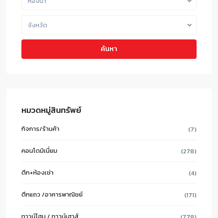
ห้องน้ำ
จังหวัด
ค้นหา
หมวดหมู่สินทรัพย์
กิจการ/ร้านค้า
(7)
คอนโดมิเนี่ยม
(278)
ตึก+ห้องเช่า
(4)
ตึกแถว /อาคารพาณิชย์
(171)
ทาวน์โฮม / ทาวน์เฮาส์
(778)