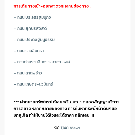
การเดินทางเข้า-ออกสะดวกหลายช่องทาง
:
– ถนน ประเสริฐมนูกิจ
– ถนน สุคนธสวัสดิ์
– ถนน ประดิษฐ์มนูธรรม
– ถนน รามอินทรา
– ทางด่วนรามอินทรา-อาจณรงค์
– ถนน ลาดพร้าว
– ถนน เกษตร-นวมินทร์
*** ฝากขายทรัพย์เราได้เลย ฟรีโฆษณา ตลอดสัญญาบริการ
การตลาดหลากหลายช่องทาง การค้นหาทรัพย์หน้าต้นๆขอ
งกลูเกิล ทำให้ขายได้ไวและได้ราคา คลิกเลย !!!
1,148
Views