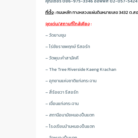
คุณเชอรี่ 086-975-3346 ออฟฟิศ 02-057-5424
ที่ตั้ง
:
ถนนหลัก ทางหลวงแผ่นดินหมายเลข 3432 ต.สองพ
จุดเด่น/สถานที่ใกล้เคียง
:
– วัดยางชุม
– ไร่ชัยราชพฤกษ์ รีสอร์ท
– วัดพุมะคําสามัคคี
– The Tree Riverside Kaeng Krachan
– อุทยานแห่งชาติแก่งกระจาน
– สี่ร้อยวา รีสอร์ท
– เขื่อนแก่งกระจาน
– สถานีอนามัยหนองปืนแตก
– โรงเรียนบ้านหนองปืนแตก
– วัดหนองปืนแตก