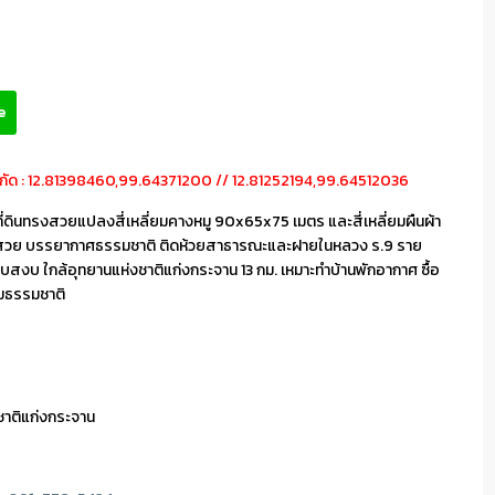
e
** พิกัด : 12.81398460,99.64371200 // 12.81252194,99.64512036
ที่ดินทรงสวยแปลงสี่เหลี่ยมคางหมู 90x65x75 เมตร และสี่เหลี่ยมผืนผ้า
ทิวเขาสวย บรรยากาศธรรมชาติ ติดห้วยสาธารณะและฝายในหลวง ร.9 ราย
ียบสงบ ใกล้อุทยานแห่งชาติแก่งกระจาน 13 กม. เหมาะทำบ้านพักอากาศ ซื้อ
์ชมธรรมชาติ
ชาติแก่งกระจาน