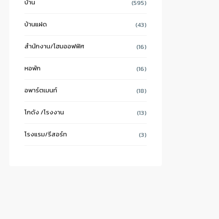
บ้าน
(595)
บ้านแฝด
(43)
สำนักงาน/โฮมออฟฟิศ
(16)
หอพัก
(16)
อพาร์ตเมนท์
(18)
โกดัง /โรงงาน
(13)
โรงแรม/รีสอร์ท
(3)