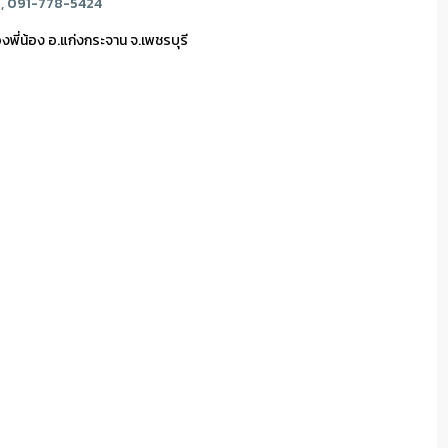
 , 091-778-5424
ี่น้อง อ.แก่งกระจาน จ.เพชรบุรี