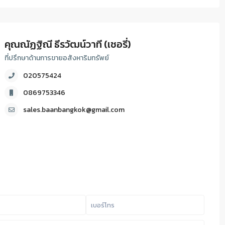
คุณณัฏฐิณี ธีรวัฒน์วาที (เชอรี่)
ที่ปรึกษาด้านการขายอสังหาริมทรัพย์
020575424
0869753346
sales.baanbangkok@gmail.com