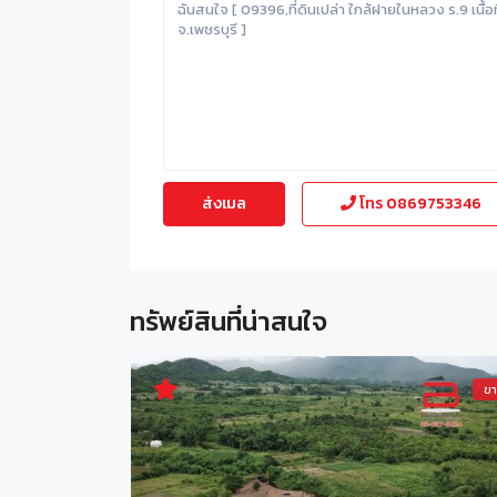
โทร
0869753346
ทรัพย์สินที่น่าสนใจ
ข