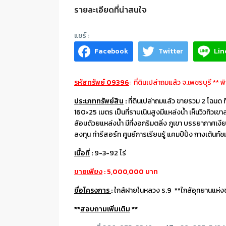
รายละเอียดที่น่าสนใจ
Facebook
Twitter
Lin
รหัสทรัพย์ 09396
: ที่ดินเปล่าถมแล้ว จ.เพชรบุรี 
ประเภททรัพย์สิน
:
ที่ดินเปล่าถมแล้ว ขายรวม 2 โฉนด 
160×25 เมตร เป็นที่ราบเนินสูงมีแหล่งน้ำ เห็นวิว
ล้อมด้วยแหล่งน้ำ มีที่งอกริมตลิ่ง ภูเขา บรรยากาศเง
ลงทุน ทำรีสอร์ท ศูนย์การเรียนรู้ แคมป์ปิ้ง กางเต้นท
เนื้อที่
:
9-3-92 ไร่
ขายเพียง
: 5,000,000 บาท
ชื่อโครงการ
:
ใกล้ฝายในหลวง ร.9 **ใกล้อุทยานแห่ง
**
สอบถามเพิ่มเติม
**