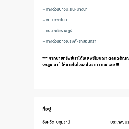
– ทางด่วนบางปะอิน-บางนา
– ถนน สายไหม
– ถนน หทัยราษฎร์
– ทางด่วนอาจณรงค์-รามอินทรา
*** ฝากขายทรัพย์เราได้เลย ฟรีโฆษณา ตลอดสัญ
งกลูเกิล ทำให้ขายได้ไวและได้ราคา คลิกเลย !!!
ที่อยู่
จังหวัด:
ปทุมธานี
ประเทศ:
ปร