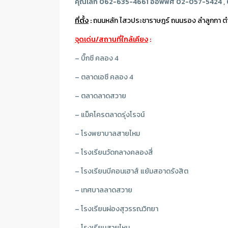
คุณเล็ก 062-635-4661 ออฟฟิศ 02-057-5424 ,
ที่ตั้ง
:
ถนนหลัก ไสวประชาราษฎร์ ถนนรอง ลำลูกกา ต
จุดเด่น/สถานที่ใกล้เคียง
:
– บิ๊กซี คลอง 4
– ตลาดเอซี คลอง 4
– ตลาดลาดสวาย
– แม็คโครตลาดรุ่งโรจน์
– โรงพยาบาลสายไหม
– โรงเรียนวัดกลางคลองสี่
– โรงเรียนบีคอนเฮาส์ แย้มสอาดรังสิต
– เทศบาลลาดสวาย
– โรงเรียนผ่องสุวรรณวิทยา
– โรงเรียนสายไหม