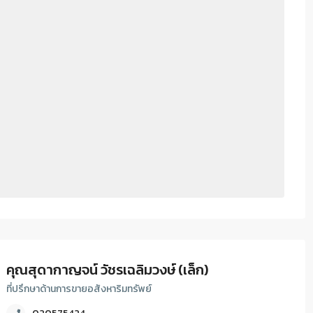
คุณสุดากาญจน์ วัชรเฉลิมวงษ์ (เล็ก)
ที่ปรึกษาด้านการขายอสังหาริมทรัพย์