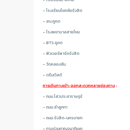
– โรงเรียนโชคชัยรังสิต
– สน.คูคต
– โรงพยาบาลสายไหม
– BTS คูคต
– ฟิวเจอร์พาร์ครังสิต
– วัดคลองชัน
– ดรีมเวิลด์
การเดินทางเข้า-ออกสะดวกหลายช่องทาง
:
– ถนน ไสวประชาราษฎร์
– ถนน ลำลูกกา
– ถนน รังสิต-นครนายก
– ทางด่วนกาญจนาภิเษก