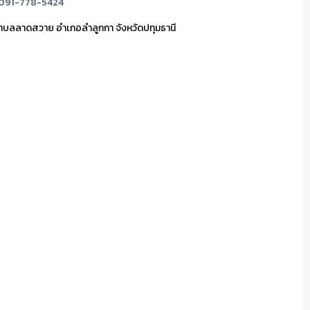
 091-778-5424
ำบลลาดสวาย อำเภอลำลูกกา จังหวัดปทุมธานี