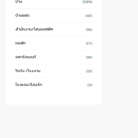
บ้าน
(599)
บ้านแฝด
(43)
สำนักงาน/โฮมออฟฟิศ
(16)
หอพัก
(17)
อพาร์ตเมนท์
(18)
โกดัง /โรงงาน
(13)
โรงแรม/รีสอร์ท
(3)