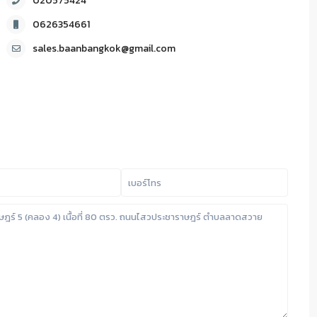
020575424
0626354661
sales.baanbangkok@gmail.com