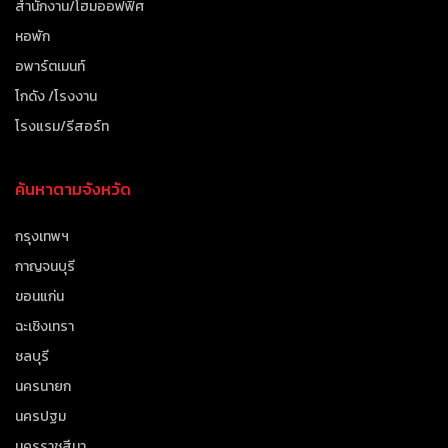
สำนักงาน/โฮมออฟฟิศ
หอพัก
อพาร์ตเมนท์
โกดัง /โรงงาน
โรงแรม/รีสอร์ท
ค้นหาตามจังหวัด
กรุงเทพฯ
กาญจนบุรี
ขอนแก่น
ฉะเชิงเทรา
ชลบุรี
นครนายก
นครปฐม
นครราชสีมา