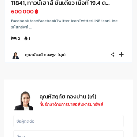
11841, ทาวน์เฮาส์ ชั้นเดียว เนื้อที่ 19.4 ต...
600,000 ฿
Facebook iconFacebookTwitter iconTwitterLINE iconLine
รหัสทรัพย์ ...
2
1
คุณณัชวดี ทองพูล (นุช)
คุณหัสฤทัย ทองปาน (เก๋)
ที่ปรึกษาด้านการขายอสังหาริมทรัพย์