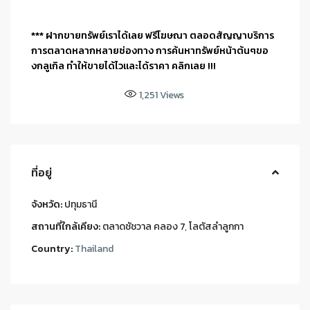
*** ฝากขายทรัพย์เราได้เลย ฟรีโฆษณา ตลอดสัญญาบริการ
การตลาดหลากหลายช่องทาง การค้นหาทรัพย์หน้าต้นๆขอ
งกลูเกิล ทำให้ขายได้ไวและได้ราคา คลิกเลย !!!
1,251
Views
ที่อยู่
จังหวัด:
ปทุมธานี
สถานที่ใกล้เคียง:
ตลาดชัชวาล คลอง 7
,
โลตัสลำลูกกา
Country:
Thailand