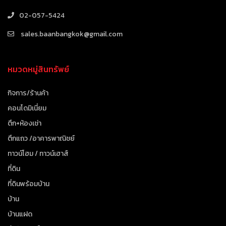
02-057-5424
sales.baanbangkok@gmail.com
หมวดหมู่สินทรัพย์
กิจการ/ร้านค้า
คอนโดมิเนี่ยม
ตึก+ห้องเช่า
ตึกแถว /อาคารพาณิชย์
ทาวน์โฮม / ทาวน์เฮาส์
ที่ดิน
ที่ดินพร้อมบ้าน
บ้าน
บ้านแฝด