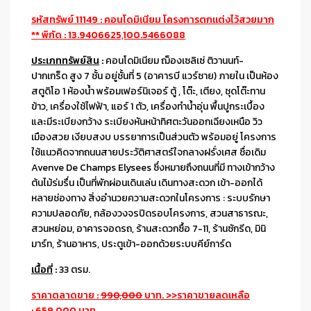
รหัสทรัพย์ 11149 : คอนโดมิเนียม โครงการตกเเต่งไว้สวยมาก
** พิกัด : 13.9406625,100.5466088
ประเภททรัพย์สิน
:
คอนโดมิเนียม ฌ็องเซลิเซ่ ติวานนท์-
ปากเกร็ด สูง 7 ชั้น อยู่ชั้นที่ 5 (อาคารบี แวร์ซาย) ภายใน เป็นห้อง
สตูดิโอ 1 ห้องน้ำ พร้อมเฟอร์นิเจอร์ ตู้ , โต๊ะ, เตียง, ชุดโต๊ะทาน
ข้าว, เครื่องใช้ไฟฟ้า, แอร์ 1 ตัว, เครื่องทำน้ำอุ่น พื้นปูกระเบื้อง
และมีระเบียงกว้าง ระเบียงหันหน้าทิศตะวันออกเฉียงเหนือ วิว
เมืองสวย เงียบสงบ บรรยาการเป็นส่วนตัว พร้อมอยู่ โครงการ
ใช้แนวคิดจากถนนสายประวัติศาสตร์ใจกลางฝรั่งเศส ชื่อเดิม
Avenve De Champs Elysees ซึ่งหมายถึงถนนที่มี ทางเข้ากว้าง
ต้นไม้ร่มรื่น เป็นที่พักผ่อนเดินเล่น เดินทางสะดวก เข้า-ออกได้
หลายช่องทาง สิ่งอำนวยความสะดวกในโครงการ : ระบบรักษา
ความปลอดภัย, กล้องวงจรปิดรอบโครงการ, สวนสาธารณะ,
สวนหย่อม, อาคารจอดรถ, ร้านสะดวกซื้อ 7-11, ร้านซักรีด, มินิ
มาร์ท, ร้านอาหาร, ประตูเข้า-ออกด้วยระบบคีย์การ์ด
เนื้อที่
:
33 ตรม.
ราคาตลาดขาย :
990,000
บาท. >>ราคาขายลดเหลือ
: 659,000 บาท.