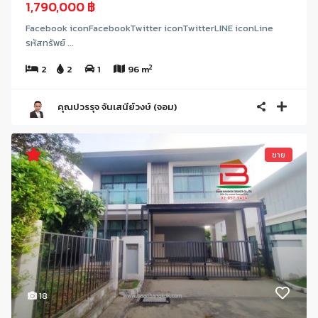
1,790,000 ฿
Facebook iconFacebookTwitter iconTwitterLINE iconLine
รหัสทรัพย์ ...
2
2
2
1
96 m
คุณปวรรุจ จันเสนีย์วงษ์ (จอม)
ขาย
18