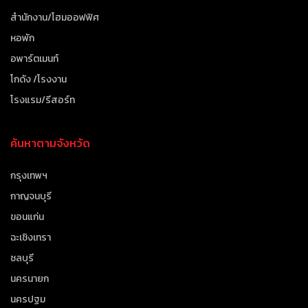
สำนักงาน/โฮมออฟฟิศ
หอพัก
อพาร์ตเมนท์
โกดัง /โรงงาน
โรงแรม/รีสอร์ท
ค้นหาตามจังหวัด
กรุงเทพฯ
กาญจนบุรี
ขอนแก่น
ฉะเชิงเทรา
ชลบุรี
นครนายก
นครปฐม