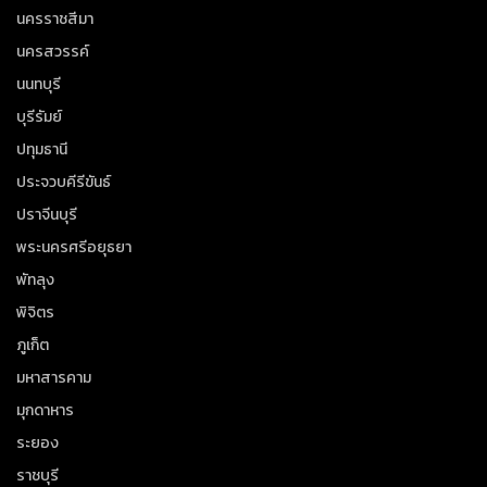
นครราชสีมา
นครสวรรค์
นนทบุรี
บุรีรัมย์
ปทุมธานี
ประจวบคีรีขันธ์
ปราจีนบุรี
พระนครศรีอยุธยา
พัทลุง
พิจิตร
ภูเก็ต
มหาสารคาม
มุกดาหาร
ระยอง
ราชบุรี