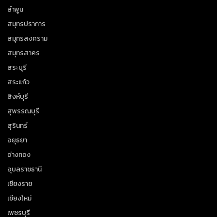
ลำพูน
สมุทรปราการ
สมุทรสงคราม
สมุทรสาคร
สระบุรี
สระแก้ว
สิงห์บุรี
สุพรรณบุรี
สุรินทร์
อยุธยา
อ่างทอง
อุบลราชธานี
เชียงราย
เชียงใหม่
เพชรบุรี