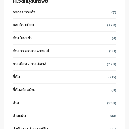
หมวดหมู่สินทรัพย์
กิจการ/ร้านค้า
(7)
คอนโดมิเนี่ยม
(278)
ตึก+ห้องเช่า
(4)
ตึกแถว /อาคารพาณิชย์
(171)
ทาวน์โฮม / ทาวน์เฮาส์
(779)
ที่ดิน
(715)
ที่ดินพร้อมบ้าน
(11)
บ้าน
(599)
บ้านแฝด
(44)
สำนักงาน/โฮมออฟฟิศ
(16)