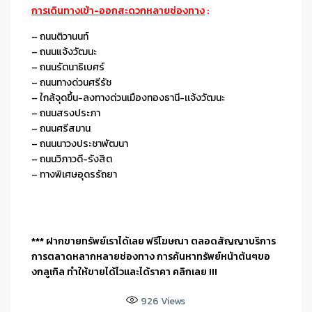
การเดินทางเข้า-ออกสะดวกหลายช่องทาง
:
– ถนนติวานนท์
– ถนนแจ้งวัฒนะ
– ถนนรัตนาธิเบศร์
– ถนนทางด่วนศรีรัช
– ใกล้จุดขึ้น-ลงทางด่วนเมืองทองธานี-เเจ้งวัฒนะ
– ถนนสรงประภา
– ถนนศรีสมาน
– ถนนนาวงประชาพัฒนา
– ถนนวิภาวดี-รังสิต
– ทางพิเศษอุดรรัถยา
*** ฝากขายทรัพย์เราได้เลย ฟรีโฆษณา ตลอดสัญญาบริการ
การตลาดหลากหลายช่องทาง การค้นหาทรัพย์หน้าต้นๆขอ
งกลูเกิล ทำให้ขายได้ไวและได้ราคา คลิกเลย !!!
926
Views