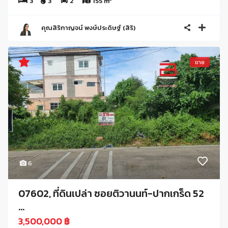
3
3
2
155 m
คุณสิริกาญจน์ พงษ์ประดิษฐ์ (สิริ)
ขาย
6
07602, ที่ดินเปล่า ซอยติวานนท์-ปากเกร็ด 52
...
3,500,000 ฿