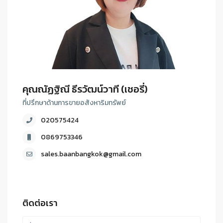
คุณณัฏฐิณี ธีรวัฒน์วาที (เชอรี่)
ที่ปรึกษาด้านการขายอสังหาริมทรัพย์
020575424
0869753346
sales.baanbangkok@gmail.com
ติดต่อเรา