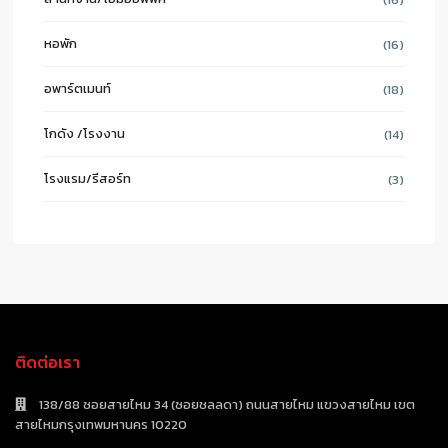
หอพัก
(16)
อพาร์ตเมนท์
(18)
โกดัง /โรงงาน
(14)
โรงแรม/รีสอร์ท
(3)
ติดต่อเรา
138/88 ซอยสายไหม 34 (ซอยชลลดา) ถนนสายไหม แขวงสายไหม เขต
สายไหมกรุงเทพมหานคร 10220