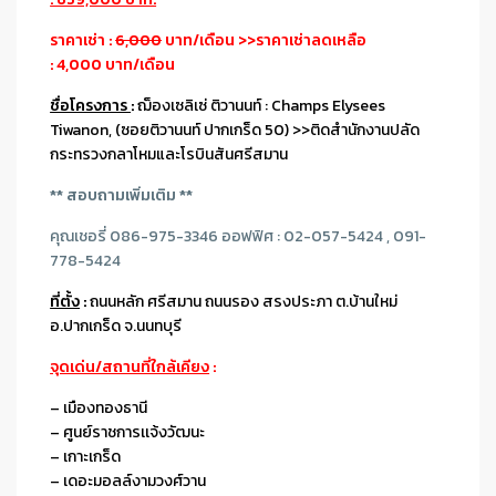
ราคาเช่า :
6,000
บาท/เดือน >>ราคาเช่าลดเหลือ
: 4,000 บาท/เดือน
ชื่อโครงการ
:
ฌ็องเซลิเซ่ ติวานนท์ : Champs Elysees
Tiwanon, (ซอยติวานนท์ ปากเกร็ด 50) >>ติดสำนักงานปลัด
กระทรวงกลาโหมและโรบินสันศรีสมาน
** สอบถามเพิ่มเติม **
คุณเชอรี่ 086-975-3346 ออฟฟิศ : 02-057-5424 , 091-
778-5424
ที่ตั้ง
:
ถนนหลัก ศรีสมาน ถนนรอง สรงประภา ต.บ้านใหม่
อ.ปากเกร็ด จ.นนทบุรี
จุดเด่น/สถานที่ใกล้เคียง
:
– เมืองทองธานี
– ศูนย์ราชการเเจ้งวัฒนะ
– เกาะเกร็ด
– เดอะมอลล์งามวงศ์วาน