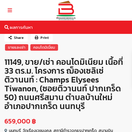
ผลการค้นหา
Share
Print
ขายและเช่า
คอนโดมิเนี่ยม
11149, ขาย/เช่า คอนโดมิเนียม เนื้อที่
33 ตร.ม. โครงการ ฌ็องเซลิเซ่
ติวานนท์ : Champs Elysees
Tiwanon, (ซอยติวานนท์ ปากเกร็ด
50) ถนนศรีสมาน ตำบลบ้านใหม่
อำเภอปากเกร็ด นนทบุรี
659,000 ฿
นนทบุรี
,
วัดเรืองเวชมงคล
,
สถานีตำรวจภูธรปากเกร็ด
,
สนามบิน