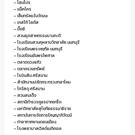
– โฮมโปร
– เเม็คโคร
– เซ็นทรัลแจ้งวัฒนะ
– เทสโก้ โลตัส
– บิ๊กซี
– สวนอุตสาหกรรมบางกะดี
– โรงเรียนสวนกุหลาบวิทยาลัย นนทบุรี
– โรงเรียนพระหฤทัย นนทบุรี
– โรงเรียนอัมพรไพศาล
– ตลาดดวงแก้ว
– ตลาดรวมทรัพย์
– โรบินสัน ศรีสมาน
– สำนักงานปลัดกระทรวงกลาโหม
– ไทวัสดุ ศรีสมาน
– สวนสมเด็จ
– สถานีตำรวจภูธรปากเกร็ด
– มหาวิทยาลัยสุโขทัยธรรมาธิราช
– สถาบันการจัดการปัญญาภิวัฒน์
– ท่าอากาศยานดอนเมือง
– โรงพยาบาลเวิลด์เมดิคอล