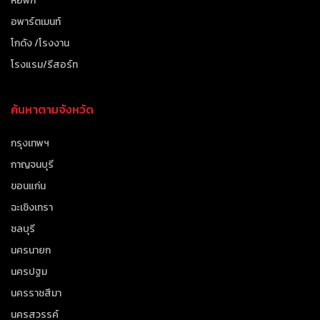
หอพัก
อพาร์ตเมนท์
โกดัง /โรงงาน
โรงแรม/รีสอร์ท
ค้นหาตามจังหวัด
กรุงเทพฯ
กาญจนบุรี
ขอนแก่น
ฉะเชิงเทรา
ชลบุรี
นครนายก
นครปฐม
นครราชสีมา
นครสวรรค์