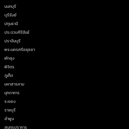
นนทบุรี
บุรีรัมย์
ปทุมธานี
ประจวบคีรีขันธ์
ปราจีนบุรี
พระนครศรีอยุธยา
พัทลุง
พิจิตร
ภูเก็ต
มหาสารคาม
มุกดาหาร
ระยอง
ราชบุรี
ลำพูน
สมุทรปราการ