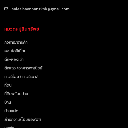
sales.baanbangkok@gmail.com
หมวดหมู่สินทรัพย์
กิจการ/ร้านค้า
คอนโดมิเนี่ยม
ตึก+ห้องเช่า
ตึกแถว /อาคารพาณิชย์
ทาวน์โฮม / ทาวน์เฮาส์
ที่ดิน
ที่ดินพร้อมบ้าน
บ้าน
บ้านแฝด
สำนักงาน/โฮมออฟฟิศ