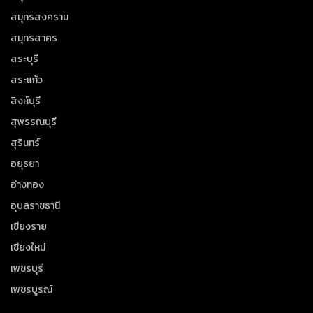
สมุทรสงคราม
สมุทรสาคร
สระบุรี
สระแก้ว
สิงห์บุรี
สุพรรณบุรี
สุรินทร์
อยุธยา
อ่างทอง
อุบลราชธานี
เชียงราย
เชียงใหม่
เพชรบุรี
เพชรบูรณ์