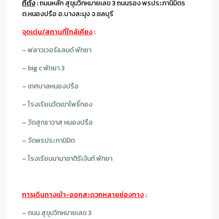
ที่ตั้ง
:
ถนนหลัก สุขุมวิทหมายเลข 3 ถนนรอง พรประภานิมิตร
ต.หนองปรือ อ.บางละมุง จ.ชลบุรี
จุดเด่น/สถานที่ใกล้เคียง
:
– ฟลาวเวอร์แลนด์ พัทยา
– big c พัทยา 3
– เทศบาลหนองปรือ
– โรงเรียนวัดเขาโพธิ์ทอง
– วัดสุทธาวาส หนองปรือ
– วัดพรประภานิมิต
– โรงเรียนนานาชาติรีเจ้นท์ พัทยา
การเดินทางเข้า-ออกสะดวกหลายช่องทาง
:
– ถนน สุขุมวิทหมายเลข 3