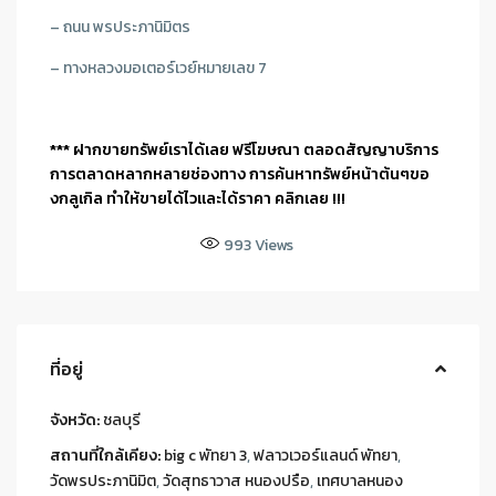
– ถนน พรประภานิมิตร
– ทางหลวงมอเตอร์เวย์หมายเลข 7
*** ฝากขายทรัพย์เราได้เลย ฟรีโฆษณา ตลอดสัญญาบริการ
การตลาดหลากหลายช่องทาง การค้นหาทรัพย์หน้าต้นๆขอ
งกลูเกิล ทำให้ขายได้ไวและได้ราคา คลิกเลย !!!
993
Views
ที่อยู่
จังหวัด:
ชลบุรี
สถานที่ใกล้เคียง:
big c พัทยา 3
,
ฟลาวเวอร์แลนด์ พัทยา
,
วัดพรประภานิมิต
,
วัดสุทธาวาส หนองปรือ
,
เทศบาลหนอง