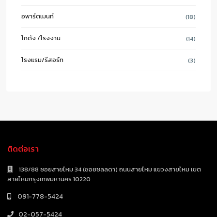
อพาร์ตเมนท์
(18)
โกดัง /โรงงาน
(14)
โรงแรม/รีสอร์ท
(3)
ติดต่อเรา
138/88 ซอยสายไหม 34 (ซอยชลลดา) ถนนสายไหม แขวงสายไหม เขต
สายไหมกรุงเทพมหานคร 10220
091-778-5424
02-057-5424