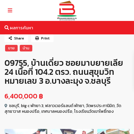
ผลการค้นหา
Share
Print
ขาย
บ้าน
09755, บ้านเดี่ยว ซอยมาบยายเลีย
24 เนื้อที่ 104.2 ตรว. ถนนสุขุมวิท
หมายเลข 3 อ.บางละมุง จ.ชลบุรี
6,400,000 ฿
ชลบุรี
,
big c พัทยา 3
,
ฟลาวเวอร์แลนด์ พัทยา
,
วัดพรประภานิมิต
,
วัด
สุทธาวาส หนองปรือ
,
เทศบาลหนองปรือ
,
โรงเรียนวัดเขาโพธิ์ทอง