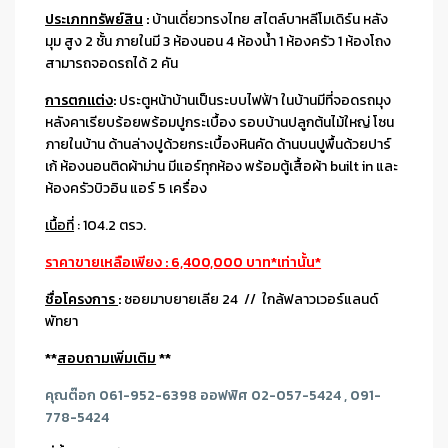
ประเภททรัพย์สิน
:
บ้านเดี่ยวทรงไทย สไตล์บาหลีโมเดิร์น หลัง
มุม สูง 2 ชั้น ภายในมี 3 ห้องนอน 4 ห้องน้ำ 1 ห้องครัว 1 ห้องโถง
สามารถจอดรถได้ 2 คัน
การตกแต่ง
:
ประตูหน้าบ้านเป็นระบบไฟฟ้า ในบ้านมีที่จอดรถมุง
หลังคาเรียบร้อยพร้อมปูกระเบื้อง รอบบ้านปลูกต้นไม้ใหญ่ โซน
ภายในบ้าน ด้านล่างปูด้วยกระเบื้องหินคัด ด้านบนปูพื้นด้วยปาร์
เก้ ห้องนอนติดผ้าม่าน มีแอร์ทุกห้อง พร้อมตู้เสื้อผ้า built in และ
ห้องครัวบิวอิน แอร์ 5 เครื่อง
เนื้อที่
: 104.2 ตรว.
ราคาขายเหลือเพียง : 6,400,000 บาท*เท่านั้น*
ชื่อโครงการ
:
ซอยมาบยายเลีย 24 // ใกล้ฟลาวเวอร์แลนด์
พัทยา
**
สอบถามเพิ่มเติม
**
คุณต๊อก 061-952-6398 ออฟฟิศ 02-057-5424 , 091-
778-5424