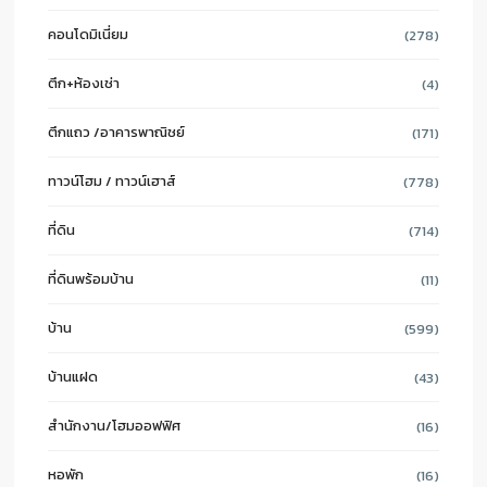
คอนโดมิเนี่ยม
(278)
ตึก+ห้องเช่า
(4)
ตึกแถว /อาคารพาณิชย์
(171)
ทาวน์โฮม / ทาวน์เฮาส์
(778)
ที่ดิน
(714)
ที่ดินพร้อมบ้าน
(11)
บ้าน
(599)
บ้านแฝด
(43)
สำนักงาน/โฮมออฟฟิศ
(16)
หอพัก
(16)