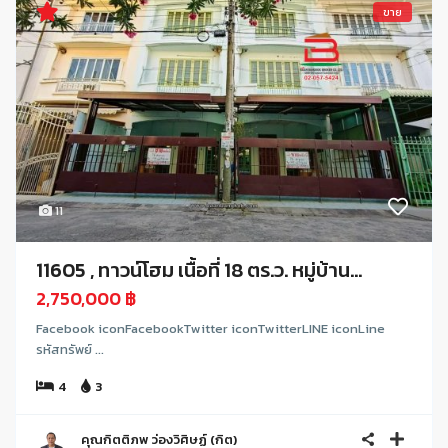
ขาย
11
11605 , ทาวน์โฮม เนื้อที่ 18 ตร.ว. หมู่บ้าน...
2,750,000 ฿
Facebook iconFacebookTwitter iconTwitterLINE iconLine
รหัสทรัพย์ ...
4
3
คุณกิตติภพ ว่องวิศิษฏ์ (กิต)