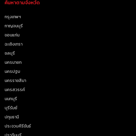
ค้นหาตามจังหวัด
กรุงเทพฯ
กาญจนบุรี
ขอนแก่น
ฉะเชิงเทรา
ชลบุรี
นครนายก
นครปฐม
นครราชสีมา
นครสวรรค์
นนทบุรี
บุรีรัมย์
ปทุมธานี
ประจวบคีรีขันธ์
ปราจีนบุรี