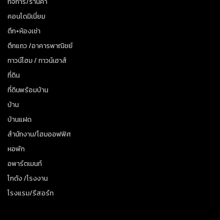
กิจการ/ร้านค้า
คอนโดมิเนี่ยม
ตึก+ห้องเช่า
ตึกแถว /อาคารพาณิชย์
ทาวน์โฮม / ทาวน์เฮาส์
ที่ดิน
ที่ดินพร้อมบ้าน
บ้าน
บ้านแฝด
สำนักงาน/โฮมออฟฟิศ
หอพัก
อพาร์ตเมนท์
โกดัง /โรงงาน
โรงแรม/รีสอร์ท