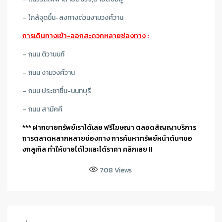
– ใกล้จุดขึ้น-ลงทางด่วนงามวงศ์วาน
การเดินทางเข้า-ออกสะดวกหลายช่องทาง
:
– ถนน ติวานนท์
– ถนน งามวงศ์วาน
– ถนน ประชาชื่น-นนทบุรี
– ถนน สามัคคี
*** ฝากขายทรัพย์เราได้เลย ฟรีโฆษณา ตลอดสัญญาบริการ
การตลาดหลากหลายช่องทาง การค้นหาทรัพย์หน้าต้นๆขอ
งกลูเกิล ทำให้ขายได้ไวและได้ราคา คลิกเลย !!
708
Views