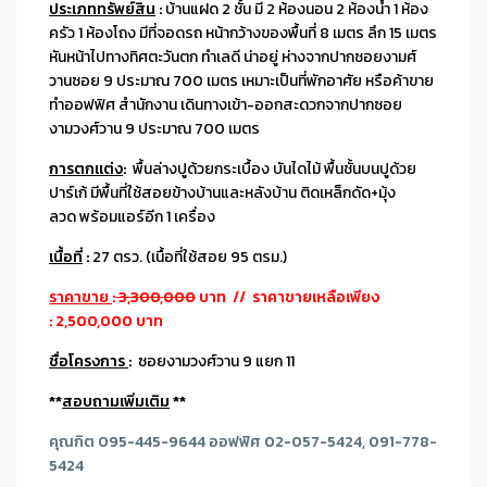
ประเภททรัพย์สิน
:
บ้านแฝด 2 ชั้น มี 2 ห้องนอน 2 ห้องน้ำ 1 ห้อง
ครัว 1 ห้องโถง มีที่จอดรถ หน้ากว้างของพื้นที่ 8 เมตร ลึก 15 เมตร
หันหน้าไปทางทิศตะวันตก ทำเลดี น่าอยู่ ห่างจากปากซอยงามศ์
วานซอย 9 ประมาณ 700 เมตร เหมาะเป็นที่พักอาศัย หรือค้าขาย
ทำออฟฟิศ สำนักงาน เดินทางเข้า-ออกสะดวกจากปากซอย
งามวงศ์วาน 9 ประมาณ 700 เมตร
การตกแต่ง
:
พื้นล่างปูด้วยกระเบื้อง บันไดไม้ พื้นชั้นบนปูด้วย
ปาร์เก้ มีพื้นที่ใช้สอยข้างบ้านและหลังบ้าน ติดเหล็กดัด+มุ้ง
ลวด พร้อมแอร์อีก 1 เครื่อง
เนื้อที่
:
27 ตรว. (เนื้อที่ใช้สอย 95 ตรม.)
ราคาขาย
:
3,300,000
บาท // ราคาขายเหลือเพียง
: 2,500,000 บาท
ชื่อโครงการ
:
ซอยงามวงศ์วาน 9 แยก 11
**
สอบถามเพิ่มเติม
**
คุณกิต 095-445-9644 ออฟฟิศ 02-057-5424, 091-778-
5424