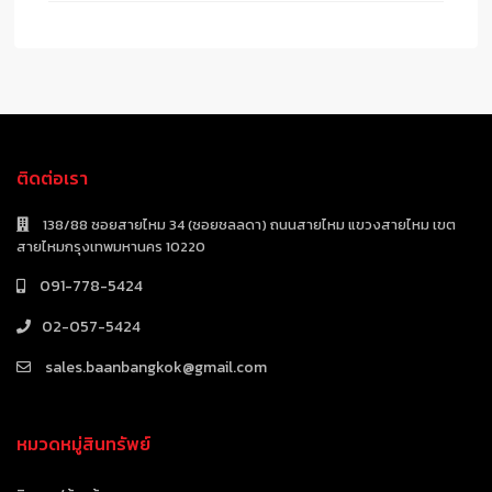
ติดต่อเรา
138/88 ซอยสายไหม 34 (ซอยชลลดา) ถนนสายไหม แขวงสายไหม เขต
สายไหมกรุงเทพมหานคร 10220
091-778-5424
02-057-5424
sales.baanbangkok@gmail.com
หมวดหมู่สินทรัพย์