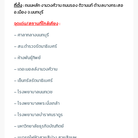
ที่ตั้ง
:
ถนนหลัก งามวงศ์วาน ถนนรอง ติวานนท์ ตำบลบางกระสอ
อ.เมือง จ.นนทบุรี
จุดเด่น/สถานที่ใกล้เคียง
:
– ศาลากลางนนทบุรี
– สน.ตำรวจรัตนาธิเบศร์
– ห้างพันธุ์ทิพย์
– เดอะมอลล์งามวงศ์วาน
– เซ็นทรัลรัตนาธิเบศร์
– โรงพยาบาลนนทเวช
– โรงพยาบาลพระนั่งเกล้า
– โรงพยาบาลบำราศนราดูร
– มหาวิทยาลัยธุรกิจบัณฑิตย์
– เเนวรถไฟฟ้าสายสีม่วง,สายสีชมพู