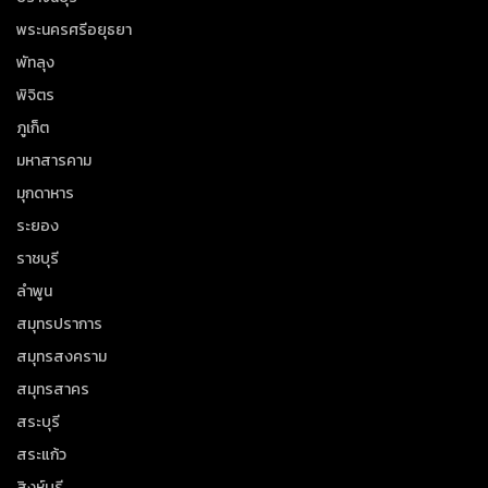
พระนครศรีอยุธยา
พัทลุง
พิจิตร
ภูเก็ต
มหาสารคาม
มุกดาหาร
ระยอง
ราชบุรี
ลำพูน
สมุทรปราการ
สมุทรสงคราม
สมุทรสาคร
สระบุรี
สระแก้ว
สิงห์บุรี