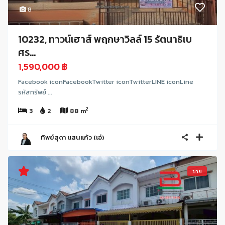
8
10232, ทาวน์เฮาส์ พฤกษาวิลล์ 15 รัตนาธิเบ
ศร...
1,590,000 ฿
Facebook iconFacebookTwitter iconTwitterLINE iconLine
รหัสทรัพย์ ...
2
3
2
88 m
ทิพย์สุดา แสนแก้ว (เอ๋)
ขาย