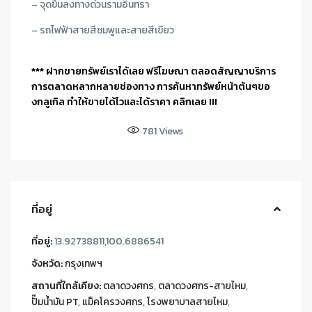
– จุดขึ้นลงทางด่วนรามอินทรา
– รถไฟฟ้าสายสีชมพูและสายสีเขียว
*** ฝากขายทรัพย์เราได้เลย ฟรีโฆษณา ตลอดสัญญาบริการ
การตลาดหลากหลายช่องทาง การค้นหาทรัพย์หน้าต้นๆขอ
งกลูเกิล ทำให้ขายได้ไวและได้ราคา คลิกเลย !!!
781
Views
ที่อยู่
ที่อยู่:
13.92738811,100.6886541
จังหวัด:
กรุงเทพฯ
สถานที่ใกล้เคียง:
ตลาดวงศกร
,
ตลาดวงศกร-สายไหม
,
ปั๊มน้ำมัน PT
,
แม็คโครวงศกร
,
โรงพยาบาลสายไหม
,