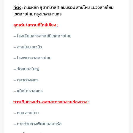
ที่ตั้ง
:
ถนนหลัก สุขาภิบาล 5 ถนนรอง สายไหม แขวงสายไหม
เขตสายไหม กรุงเทพมหานคร
จุดเด่น/สถานที่ใกล้เคียง
:
– โรงเรียนสารสาสน์นิเทศสายไหม
– สายไหม อเวนิว
– โรงพยาบาลสายไหม
– วัดหนองใหญ่
– ตลาดวงศกร
– แม็คโครวงศกร
การเดินทางเข้า-ออกสะดวกหลายช่องทาง
:
– ถนน สายไหม
– ทางด่วนทางพิเศษฉลองรัช