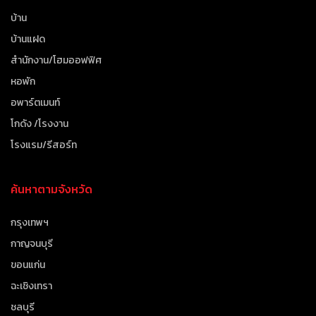
บ้าน
บ้านแฝด
สำนักงาน/โฮมออฟฟิศ
หอพัก
อพาร์ตเมนท์
โกดัง /โรงงาน
โรงแรม/รีสอร์ท
ค้นหาตามจังหวัด
กรุงเทพฯ
กาญจนบุรี
ขอนแก่น
ฉะเชิงเทรา
ชลบุรี