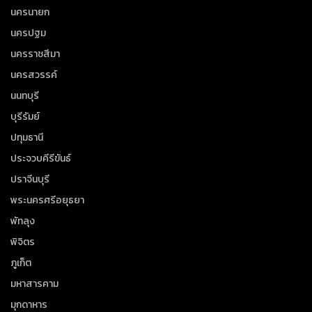
นครนายก
นครปฐม
นครราชสีมา
นครสวรรค์
นนทบุรี
บุรีรัมย์
ปทุมธานี
ประจวบคีรีขันธ์
ปราจีนบุรี
พระนครศรีอยุธยา
พัทลุง
พิจิตร
ภูเก็ต
มหาสารคาม
มุกดาหาร