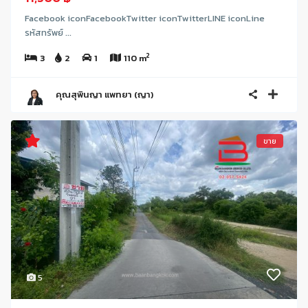
Facebook iconFacebookTwitter iconTwitterLINE iconLine
รหัสทรัพย์ ...
2
3
2
1
110 m
คุณสุพินญา แพทยา (ญา)
ขาย
5