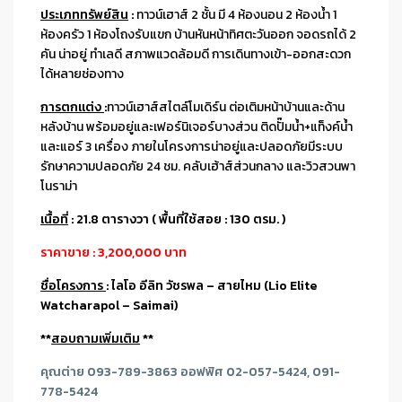
ประเภททรัพย์สิน
:
ทาวน์เฮาส์ 2 ชั้น มี 4 ห้องนอน 2 ห้องน้ำ 1
ห้องครัว 1 ห้องโถงรับแขก บ้านหันหน้าทิศตะวันออก จอดรถได้ 2
คัน น่าอยู่ ทำเลดี สภาพแวดล้อมดี การเดินทางเข้า-ออกสะดวก
ได้หลายช่องทาง
การตกแต่ง
:
ทาวน์เฮาส์สไตล์โมเดิร์น ต่อเติมหน้าบ้านและด้าน
หลังบ้าน พร้อมอยู่และเฟอร์นิเจอร์บางส่วน ติดปั๊มน้ำ+แท็งค์น้ำ
และแอร์ 3 เครื่อง ภายในโครงการน่าอยู่และปลอดภัยมีระบบ
รักษาความปลอดภัย 24 ชม. คลับเฮ้าส์ส่วนกลาง และวิวสวนพา
โนราม่า
เนื้อที่
:
21.8 ตารางวา ( พื้นที่ใช้สอย : 130 ตรม. )
ราคาขาย : 3,200,000 บาท
ชื่อโครงการ
:
ไลโอ อีลิท วัชรพล – สายไหม (Lio Elite
Watcharapol – Saimai)
**
สอบถามเพิ่มเติม
**
คุณต่าย 093-789-3863 ออฟฟิศ 02-057-5424, 091-
778-5424