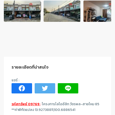
รายละเอียดที่น่าสนใจ
รหัสทรัพย์ 09769
:
โครงการไลโออีลิท วัชรพล-สายไหม 85
**ค่าพิกัดแปลง 13.92738811,100.6886541