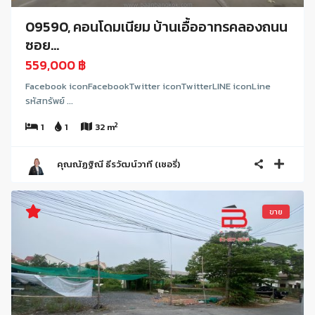
09590, คอนโดมเนียม บ้านเอื้ออาทรคลองถนน
ซอย...
559,000 ฿
Facebook iconFacebookTwitter iconTwitterLINE iconLine
รหัสทรัพย์ ...
2
1
1
32 m
คุณณัฏฐิณี ธีรวัฒน์วาที (เชอรี่)
ขาย