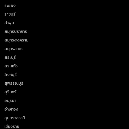
ระยอง
ราชบุรี
ลำพูน
สมุทรปราการ
สมุทรสงคราม
สมุทรสาคร
สระบุรี
สระแก้ว
สิงห์บุรี
สุพรรณบุรี
สุรินทร์
อยุธยา
อ่างทอง
อุบลราชธานี
เชียงราย