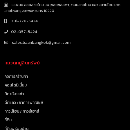
138/88 ซอยสายไหม 34 (ซอยชลลดา) ถนนสายไหม แขวงสายไหม เขต
สายไหมกรุงเทพมหานคร 10220
091-778-5424
02-057-5424
sales.baanbangkok@gmail.com
หมวดหมู่สินทรัพย์
กิจการ/ร้านค้า
คอนโดมิเนี่ยม
ตึก+ห้องเช่า
ตึกแถว /อาคารพาณิชย์
ทาวน์โฮม / ทาวน์เฮาส์
ที่ดิน
ที่ดินพร้อมบ้าน