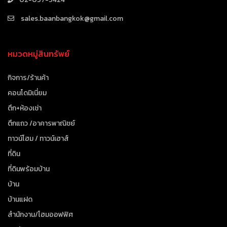
sales.baanbangkok@gmail.com
หมวดหมู่สินทรัพย์
กิจการ/ร้านค้า
คอนโดมิเนี่ยม
ตึก+ห้องเช่า
ตึกแถว /อาคารพาณิชย์
ทาวน์โฮม / ทาวน์เฮาส์
ที่ดิน
ที่ดินพร้อมบ้าน
บ้าน
บ้านแฝด
สำนักงาน/โฮมออฟฟิศ