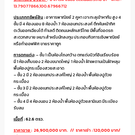
13.79077866,100.67966712
ประเภททรัพย์สิน
:
อาคารพาณิชย์ 2 คูหา เจาะทะลุเข้าหากัน สูง 4
ชั้น มี 4 ห้องนอน 8 ห้องน้ำ 7 ห้องเอนกประสงค์ ตึกหันหน้าทิศ
ตะวันออกเฉียงใต้ ทำเลดี ติดถนนหลักเสรีไทย มีพื้นที่จอดรถ
สะดวกสบาย เหมาะสำหรับนักลงทุน ประกอบกิจการเชิงพาณิชย์
หรือทำออฟฟิศ ขายราคาถูก
การตกแต่ง
:
– ชั้น 1 เป็นห้องโถงกว้าง ตกแต่งบิวท์อินเรียบร้อย
มี 1 ห้องเก็บของ 2 ห้องขนาดใหญ่ 1 ห้องน้ำ ฝ้าเพดานเป้นฝ้าหลุม
พื้นห้องปูกระเบื้องสวยสะอาด
– ชั้น 2 มี 2 ห้องอเนกประสงค์ใหญ่ 2 ห้องน้ำ พื้นห้องปูด้วย
กระเบื้อง
– ชั้น 3 มี 2 ห้องอเนกประสงค์ใหญ่ 2 ห้องน้ำ พื้นห้องปูด้วย
กระเบื้อง
– ชั้น 4 มี 4 ห้องนอน 2 ห้องน้ำ พื้นห้องปูด้วยลามิเนต มีระเบียง
รับลม
เนื้อที่
: 62.6 ตรว.
ราคาขาย
: 26,900,000 บาท. // ราคาเช่า : 120,000 บาท/