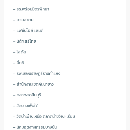
– รร.พร้อมมิตรพิทยา
– สวนสยาม
– แฟชั่นไอส์แลนด์
– นิด้าเสรีไทย
– โลตัส
– บิ๊กซี
– รพ.เกษมราษฏร์รามคำแหง
– สำนักงานเขตคันนายาว
– ตลาดสดมีนบุรี
– วัดบางเพ็งใต้
– วัดบำเพ็ญเหนือ ตลาดน้ำขวัญ-เรียม
– นิคมอุตสาหกรรมบางชัน