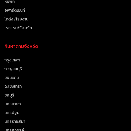
หอพัก
อพาร์ตเมนท์
โกดัง /โรงงาน
โรงแรม/รีสอร์ท
ค้นหาตามจังหวัด
กรุงเทพฯ
กาญจนบุรี
ขอนแก่น
ฉะเชิงเทรา
ชลบุรี
นครนายก
นครปฐม
นครราชสีมา
นครสวรรค์