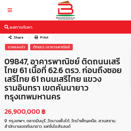
ผลการค้นหา
Share
Print
ขายและเช่า
ตึกแถว /อาคารพาณิชย์
09847, อาคารพาณิชย์ ติดถนนเสรี
ไทย 61 เนื้อที่ 62.6 ตรว. ก่อนถึงซอย
เสรีไทย 61 ถนนเสรีไทย แขวง
รามอินทรา เขตคันนายาว
กรุงเทพมหานคร
26,900,000 ฿
กรุงเทพฯ
,
ตลาดมีนบุรี
,
วัดบางเพ็งใต้
,
วัดบำเพ็ญเหนือ
,
สวนสยาม
,
สำนักงานเขตคันนายาว
,
แฟชั่นไอส์แลนด์