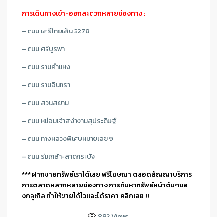
การเดินทางเข้า-ออกสะดวกหลายช่องทาง
:
– ถนน เสรีไทยเส้น 3278
– ถนน ศรีบูรพา
– ถนน รามคำแหง
– ถนน รามอินทรา
– ถนน สวนสยาม
– ถนน หม่อมเจ้าสง่างามสุประดิษฐ์
– ถนน ทางหลวงพิเศษหมายเลข 9
– ถนน ร่มเกล้า-ลาดกระบัง
*** ฝากขายทรัพย์เราได้เลย ฟรีโฆษณา ตลอดสัญญาบริการ
การตลาดหลากหลายช่องทาง การค้นหาทรัพย์หน้าต้นๆขอ
งกลูเกิล ทำให้ขายได้ไวและได้ราคา คลิกเลย !!
883
Views