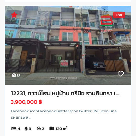
ขาย
13
12231, ทาวน์โฮม หมู่บ้าน กรีนิช รามอินทรา เ...
3,900,000 ฿
Facebook iconFacebookTwitter iconTwitterLINE iconLine
รหัสทรัพย์ ...
2
4
3
2
120 m