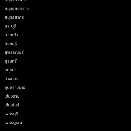
สมุทรสงคราม
สมุทรสาคร
สระบุรี
สระแก้ว
สิงห์บุรี
สุพรรณบุรี
สุรินทร์
อยุธยา
อ่างทอง
อุบลราชธานี
เชียงราย
เชียงใหม่
เพชรบุรี
เพชรบูรณ์