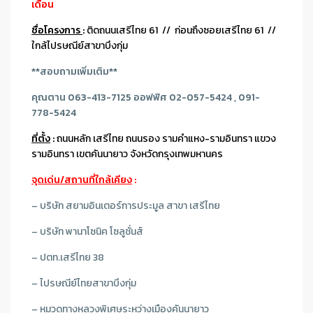
เดือน
ชื่อโครงการ
:
ติดถนนเสรีไทย 61 // ก่อนถึงซอยเสรีไทย 61 //
ใกล้ไปรษณีย์สาขาบึงกุ่ม
**สอบถามเพิ่มเติม**
คุณตาน 063-413-7125 ออฟฟิศ 02-057-5424 , 091-
778-5424
ที่ตั้ง
:
ถนนหลัก เสรีไทย ถนนรอง รามคำแหง-รามอินทรา แขวง
รามอินทรา เขตคันนายาว จังหวัดกรุงเทพมหานคร
จุดเด่น/สถานที่ใกล้เคียง
:
– บริษัท สยามอินเตอร์การประมูล สาขา เสรีไทย
– บริษัท พานาโซนิค โซลูชั่นส์
– ปตท.เสรีไทย 38
– ไปรษณีย์ไทยสาขาบึงกุ่ม
– หมวดทางหลวงพิเศษระหว่างเมืองคันนายาว