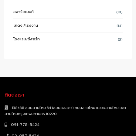
อพาร์ตเมนท์
(18)
โกดัง /โรงงาน
(14)
โรงแรม/รีสอร์ท
(3)
ติดต่อเรา
138/88 ซอยสายไหม 34 (ซอยชลลดา) ถนนสายไหม แขวงสายไหม เขต
สายไหมกรุงเทพมหานคร 10220
091-778-5424
02-057-5424