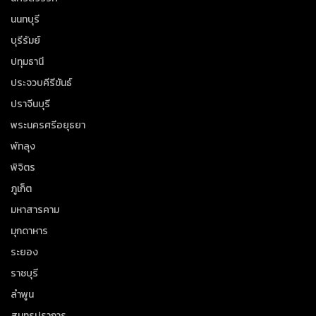
นนทบุรี
บุรีรัมย์
ปทุมธานี
ประจวบคีรีขันธ์
ปราจีนบุรี
พระนครศรีอยุธยา
พัทลุง
พิจิตร
ภูเก็ต
มหาสารคาม
มุกดาหาร
ระยอง
ราชบุรี
ลำพูน
สมุทรปราการ