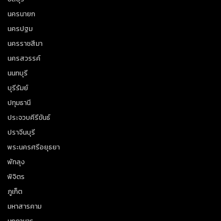
นครนายก
นครปฐม
นครราชสีมา
นครสวรรค์
นนทบุรี
บุรีรัมย์
ปทุมธานี
ประจวบคีรีขันธ์
ปราจีนบุรี
พระนครศรีอยุธยา
พัทลุง
พิจิตร
ภูเก็ต
มหาสารคาม