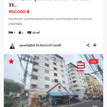
33...
950,000 ฿
Facebook iconFacebookTwitter iconTwitterLINE iconLine
รหัสทรัพย์ ...
2
1
1
33 m
คุณณัฏฐิณี ธีรวัฒน์วาที (เชอรี่)
ขาย