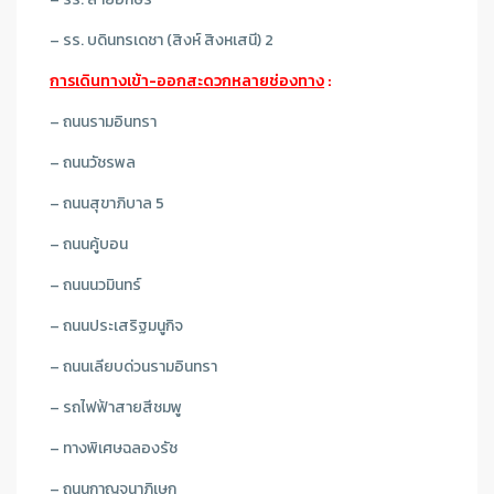
– รร. บดินทรเดชา (สิงห์ สิงหเสนี) 2
การเดินทางเข้า-ออกสะดวกหลายช่องทาง
:
– ถนนรามอินทรา
– ถนนวัชรพล
– ถนนสุขาภิบาล 5
– ถนนคู้บอน
– ถนนนวมินทร์
– ถนนประเสริฐมนูกิจ
– ถนนเลียบด่วนรามอินทรา
– รถไฟฟ้าสายสีชมพู
– ทางพิเศษฉลองรัช
– ถนนกาญจนาภิเษก