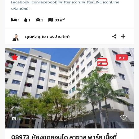
Facebook iconFacebookTwitter iconTwitterLINE iconLine
รหัสทรัพย์ ...
2
1
1
1
33 m
คุณหัสฤทัย ทองปาน (เก๋)
ขาย
12
08973, ห้องชุดคอนโด ลาซาล พาร์ค เนื้อที่