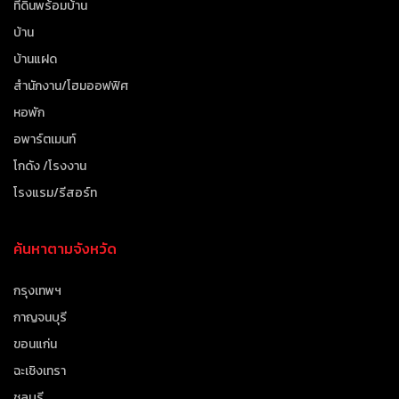
ที่ดินพร้อมบ้าน
บ้าน
บ้านแฝด
สำนักงาน/โฮมออฟฟิศ
หอพัก
อพาร์ตเมนท์
โกดัง /โรงงาน
โรงแรม/รีสอร์ท
ค้นหาตามจังหวัด
กรุงเทพฯ
กาญจนบุรี
ขอนแก่น
ฉะเชิงเทรา
ชลบุรี