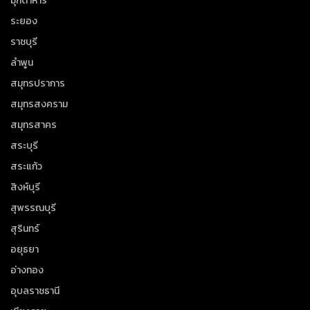
มุกดาหาร
ระยอง
ราชบุรี
ลำพูน
สมุทรปราการ
สมุทรสงคราม
สมุทรสาคร
สระบุรี
สระแก้ว
สิงห์บุรี
สุพรรณบุรี
สุรินทร์
อยุธยา
อ่างทอง
อุบลราชธานี