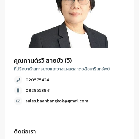
คุณกานต์รวี สายบัว (วี)
ที่ปรึกษาด้านการขายและวางแผนตลาดอสังหาริมทรัพย์
020575424
0929553941
sales.baanbangkok@gmail.com
ติดต่อเรา