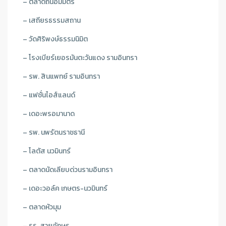
– ตลาดถนอมมิตร
– เสถียรธรรมสถาน
– วัดศิริพงษ์ธรรมนิมิต
– โรงเบียร์เยอรมันตะวันแดง รามอินทรา
– รพ. สินแพทย์ รามอินทรา
– แฟชั่นไอส์แลนด์
– เดอะพรอมานาด
– รพ. นพรัตนราชธานี
– โลตัส นวมินทร์
– ตลาดนัดเลียบด่วนรามอินทรา
– เดอะวอล์ค เกษตร-นวมินทร์
– ตลาดหัวมุม
– รร. สายอักษร