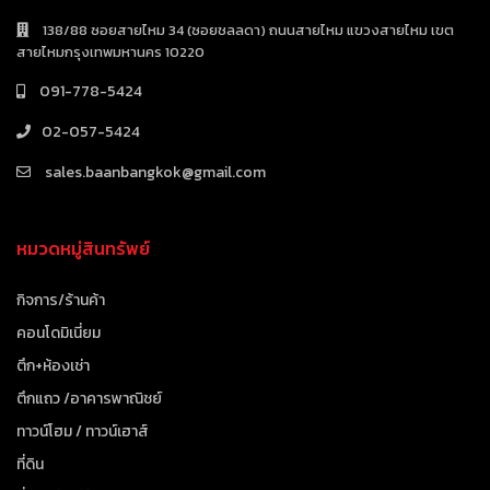
138/88 ซอยสายไหม 34 (ซอยชลลดา) ถนนสายไหม แขวงสายไหม เขต
สายไหมกรุงเทพมหานคร 10220
091-778-5424
02-057-5424
sales.baanbangkok@gmail.com
หมวดหมู่สินทรัพย์
กิจการ/ร้านค้า
คอนโดมิเนี่ยม
ตึก+ห้องเช่า
ตึกแถว /อาคารพาณิชย์
ทาวน์โฮม / ทาวน์เฮาส์
ที่ดิน