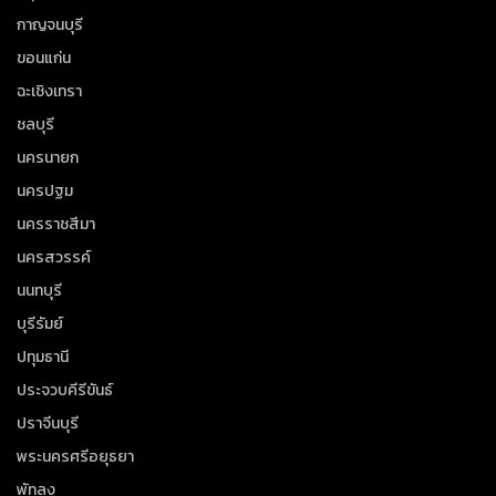
กาญจนบุรี
ขอนแก่น
ฉะเชิงเทรา
ชลบุรี
นครนายก
นครปฐม
นครราชสีมา
นครสวรรค์
นนทบุรี
บุรีรัมย์
ปทุมธานี
ประจวบคีรีขันธ์
ปราจีนบุรี
พระนครศรีอยุธยา
พัทลุง