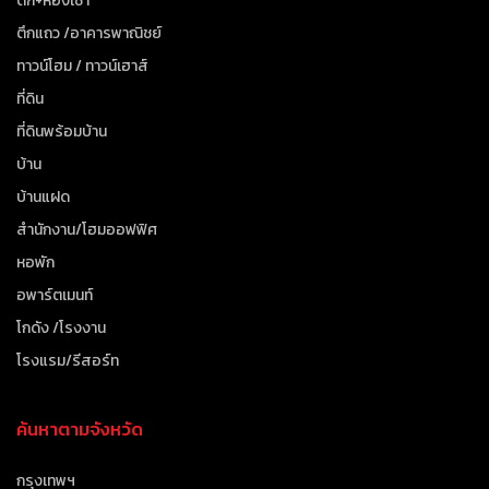
ตึก+ห้องเช่า
ตึกแถว /อาคารพาณิชย์
ทาวน์โฮม / ทาวน์เฮาส์
ที่ดิน
ที่ดินพร้อมบ้าน
บ้าน
บ้านแฝด
สำนักงาน/โฮมออฟฟิศ
หอพัก
อพาร์ตเมนท์
โกดัง /โรงงาน
โรงแรม/รีสอร์ท
ค้นหาตามจังหวัด
กรุงเทพฯ