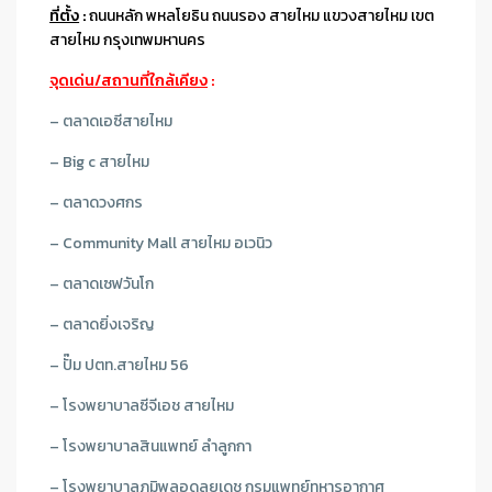
ที่ตั้ง
:
ถนนหลัก พหลโยธิน ถนนรอง สายไหม แขวงสายไหม เขต
สายไหม กรุงเทพมหานคร
จุดเด่น/สถานที่ใกล้เคียง
:
– ตลาดเอซีสายไหม
– Big c สายไหม
– ตลาดวงศกร
– Community Mall สายไหม อเวนิว
– ตลาดเซฟวันโก
– ตลาดยิ่งเจริญ
– ปั๊ม ปตท.สายไหม 56
– โรงพยาบาลซีจีเอช สายไหม
– โรงพยาบาลสินแพทย์ ลําลูกกา
– โรงพยาบาลภูมิพลอดุลยเดช กรมแพทย์ทหารอากาศ