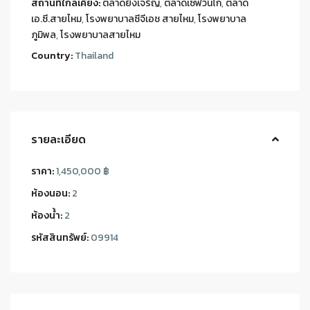
สถานที่ใกล้เคียง:
ตลาดยิ่งเจริญ
,
ตลาดเซฟวันโก
,
ตลาด
เอ.ซี.สายไหม
,
โรงพยาบาลซีจีเอช สายไหม
,
โรงพยาบาล
ภูมิพล
,
โรงพยาบาลสายไหม
Country:
Thailand
รายละเอียด
ราคา:
1,450,000 ฿
ห้องนอน:
2
ห้องน้ำ:
2
รหัสสินทรัพย์:
09914