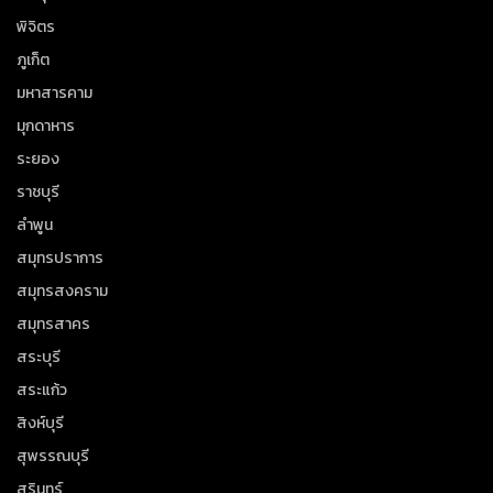
พิจิตร
ภูเก็ต
มหาสารคาม
มุกดาหาร
ระยอง
ราชบุรี
ลำพูน
สมุทรปราการ
สมุทรสงคราม
สมุทรสาคร
สระบุรี
สระแก้ว
สิงห์บุรี
สุพรรณบุรี
สุรินทร์