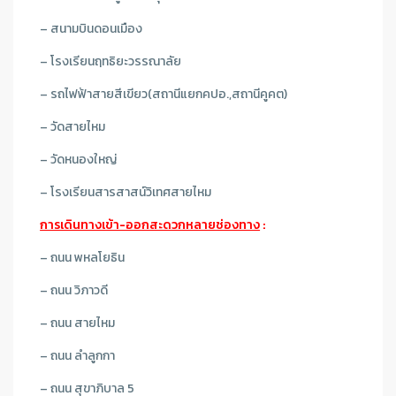
– สนามบินดอนเมือง
– โรงเรียนฤทธิยะวรรณาลัย
– รถไฟฟ้าสายสีเขียว(สถานีแยกคปอ.,สถานีคูคต)
– วัดสายไหม
– วัดหนองใหญ่
– โรงเรียนสารสาสน์วิเทศสายไหม
การเดินทางเข้า-ออกสะดวกหลายช่องทาง
:
– ถนน พหลโยธิน
– ถนน วิภาวดี
– ถนน สายไหม
– ถนน ลำลูกกา
– ถนน สุขาภิบาล 5