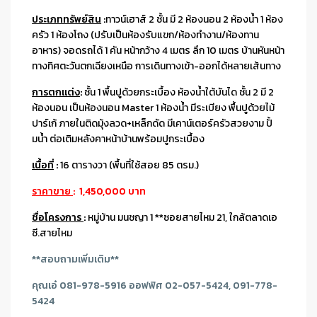
ประเภททรัพย์สิน
:
ทาวน์เฮาส์ 2 ชั้น มี 2 ห้องนอน 2 ห้องน้ำ 1 ห้อง
ครัว 1 ห้องโถง (ปรับเป็นห้องรับแขก/ห้องทำงาน/ห้องทาน
อาหาร) จอดรถได้ 1 คัน หน้ากว้าง 4 เมตร ลึก 10 เมตร บ้านหันหน้า
ทางทิศตะวันตกเฉียงเหนือ การเดินทางเข้า-ออกได้หลายเส้นทาง
การตกแต่ง
:
ชั้น 1 พื้นปูด้วยกระเบื้อง ห้องน้ำใต้บันได ชั้น 2 มี 2
ห้องนอน เป็นห้องนอน Master 1 ห้องน้ำ มีระเบียง พื้นปูด้วยไม้
ปาร์เก้ ภายในติดมุ้งลวด+เหล็กดัด มีเคาน์เตอร์ครัวสวยงาม ปั้
มน้ำ ต่อเติมหลังคาหน้าบ้านพร้อมปูกระเบื้อง
เนื้อที่
:
16 ตารางวา (พื้นที่ใช้สอย 85 ตรม.)
ราคาขาย
: 1,450,000 บาท
ชื่อโครงการ
:
หมู่บ้าน มนชญา 1 **ซอยสายไหม 21, ใกล้ตลาดเอ
ซี.สายไหม
**สอบถามเพิ่มเติม**
คุณเอ๋ 081-978-5916 ออฟฟิศ 02-057-5424, 091-778-
5424