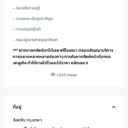
– ถน หทัยราษฎร์
– ทางยกระดับอุตราภิมุข
– ทางด่วนจตุโชติ
– ถนน คู่ขนานกาญจนาภิเษก
*** ฝากขายทรัพย์เราได้เลย ฟรีโฆษณา ตลอดสัญญาบริการ
การตลาดหลากหลายช่องทาง การค้นหาทรัพย์หน้าต้นๆขอ
งกลูเกิล ทำให้ขายได้ไวและได้ราคา คลิกเลย !!
1,505
Views
ที่อยู่
จังหวัด:
กรุงเทพฯ