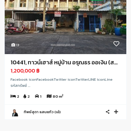
13
10441, ทาวน์เฮาส์ หมู่บ้าน อรุณธร ออเงิน (ส...
1,200,000 ฿
Facebook iconFacebookTwitter iconTwitterLINE iconLine
รหัสทรัพย์ ...
2
2
2
1
80 m
ทิพย์สุดา แสนแก้ว (เอ๋)