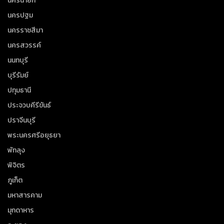
นครนายก
นครปฐม
นครราชสีมา
นครสวรรค์
นนทบุรี
บุรีรัมย์
ปทุมธานี
ประจวบคีรีขันธ์
ปราจีนบุรี
พระนครศรีอยุธยา
พัทลุง
พิจิตร
ภูเก็ต
มหาสารคาม
มุกดาหาร