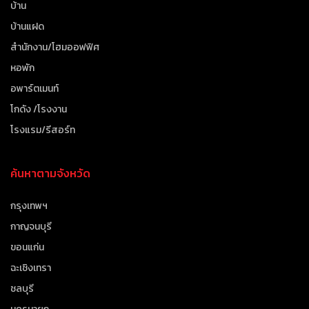
บ้าน
บ้านแฝด
สำนักงาน/โฮมออฟฟิศ
หอพัก
อพาร์ตเมนท์
โกดัง /โรงงาน
โรงแรม/รีสอร์ท
ค้นหาตามจังหวัด
กรุงเทพฯ
กาญจนบุรี
ขอนแก่น
ฉะเชิงเทรา
ชลบุรี