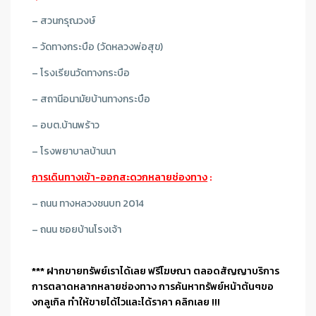
– สวนกรุณวงษ์
– วัดทางกระบือ (วัดหลวงพ่อสุข)
– โรงเรียนวัดทางกระบือ
– สถานีอนามัยบ้านทางกระบือ
– อบต.บ้านพร้าว
– โรงพยาบาลบ้านนา
การเดินทางเข้า-ออกสะดวกหลายช่องทาง
:
– ถนน ทางหลวงชนบท 2014
– ถนน ซอยบ้านโรงเจ้า
*** ฝากขายทรัพย์เราได้เลย ฟรีโฆษณา ตลอดสัญญาบริการ
การตลาดหลากหลายช่องทาง การค้นหาทรัพย์หน้าต้นๆขอ
งกลูเกิล ทำให้ขายได้ไวและได้ราคา คลิกเลย !!!