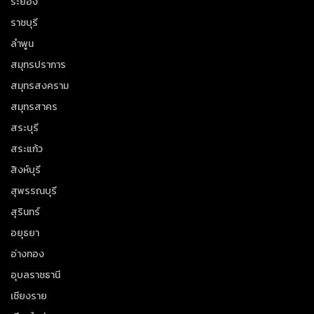
ระยอง
ราชบุรี
ลำพูน
สมุทรปราการ
สมุทรสงคราม
สมุทรสาคร
สระบุรี
สระแก้ว
สิงห์บุรี
สุพรรณบุรี
สุรินทร์
อยุธยา
อ่างทอง
อุบลราชธานี
เชียงราย