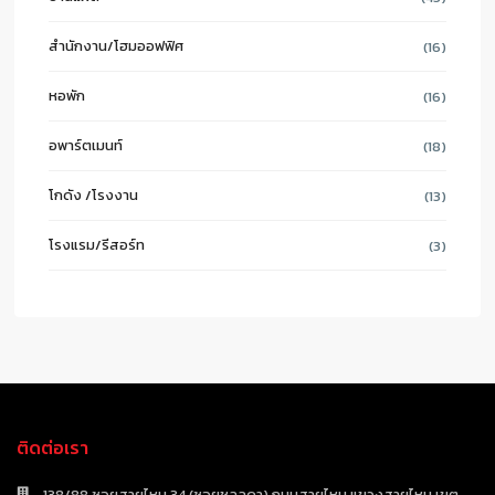
สำนักงาน/โฮมออฟฟิศ
(16)
หอพัก
(16)
อพาร์ตเมนท์
(18)
โกดัง /โรงงาน
(13)
โรงแรม/รีสอร์ท
(3)
ติดต่อเรา
138/88 ซอยสายไหม 34 (ซอยชลลดา) ถนนสายไหม แขวงสายไหม เขต