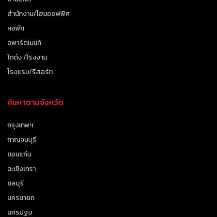
สำนักงาน/โฮมออฟฟิศ
หอพัก
อพาร์ตเมนท์
โกดัง /โรงงาน
โรงแรม/รีสอร์ท
ค้นหาตามจังหวัด
กรุงเทพฯ
กาญจนบุรี
ขอนแก่น
ฉะเชิงเทรา
ชลบุรี
นครนายก
นครปฐม