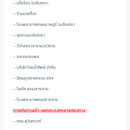
– แม็คโคร ฉะเชิงเทรา
– ร้านนายก๊วก
– โรงพยาบาลเกษมราษฎร์ ฉะเชิงเทรา
– ชุมทางฉะเชิงเทรา
– วัดโสธรวรารามวรวิหาร
– ตลาดปองพล
– บริษัท ไทยน้ำทิพย์ จำกัด
– นิคมอุตสาหกรรม 304
– โลตัส พนมสารคาม
– โรงพยาบาลพนมสารคาม
การเดินทางเข้า-ออกสะดวกหลายช่องทาง
:
– ถนน สุวินทวงศ์