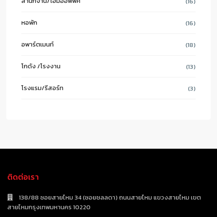
สำนักงาน/โฮมออฟฟิศ
(16)
หอพัก
(16)
อพาร์ตเมนท์
(18)
โกดัง /โรงงาน
(13)
โรงแรม/รีสอร์ท
(3)
ติดต่อเรา
138/88 ซอยสายไหม 34 (ซอยชลลดา) ถนนสายไหม แขวงสายไหม เขต
สายไหมกรุงเทพมหานคร 10220