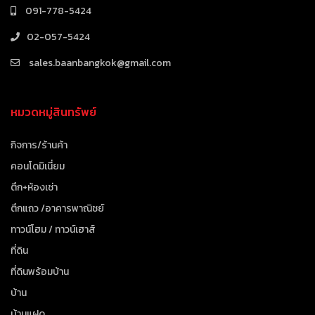
091-778-5424
02-057-5424
sales.baanbangkok@gmail.com
หมวดหมู่สินทรัพย์
กิจการ/ร้านค้า
คอนโดมิเนี่ยม
ตึก+ห้องเช่า
ตึกแถว /อาคารพาณิชย์
ทาวน์โฮม / ทาวน์เฮาส์
ที่ดิน
ที่ดินพร้อมบ้าน
บ้าน
บ้านแฝด