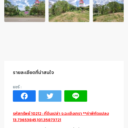
รายละเอียดที่น่าสนใจ
รหัสทรัพย์ 10212 : ที่ดินเปล่า จ.ฉะเชิงเทรา **ค่าพิกัดแปลง
13.73653845,101.35873721