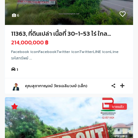
6
11363, ที่ดินเปล่า เนื้อที่ 30-1-53 ไร่ ใกล...
214,000,000 ฿
Facebook iconFacebookTwitter iconTwitterLINE iconLine
รหัสทรัพย์ ...
1
คุณสุดากาญจน์ วัชรเฉลิมวงษ์ (เล็ก)
ขายแล้ว