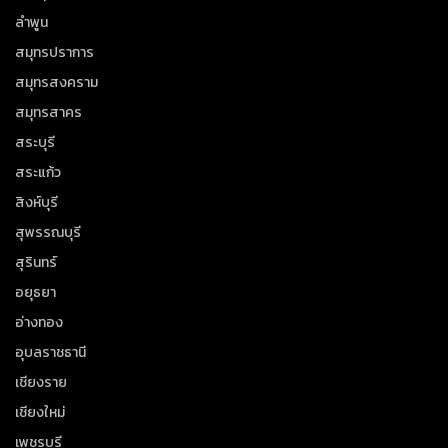
ลำพูน
สมุทรปราการ
สมุทรสงคราม
สมุทรสาคร
สระบุรี
สระแก้ว
สิงห์บุรี
สุพรรณบุรี
สุรินทร์
อยุธยา
อ่างทอง
อุบลราชธานี
เชียงราย
เชียงใหม่
เพชรบุรี