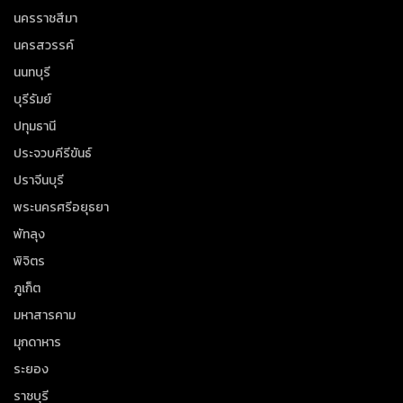
นครราชสีมา
นครสวรรค์
นนทบุรี
บุรีรัมย์
ปทุมธานี
ประจวบคีรีขันธ์
ปราจีนบุรี
พระนครศรีอยุธยา
พัทลุง
พิจิตร
ภูเก็ต
มหาสารคาม
มุกดาหาร
ระยอง
ราชบุรี