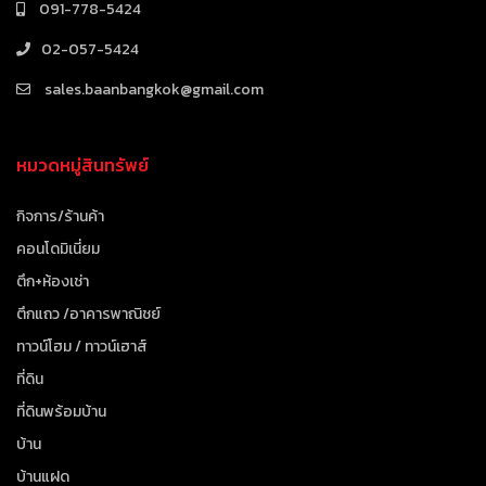
091-778-5424
02-057-5424
sales.baanbangkok@gmail.com
หมวดหมู่สินทรัพย์
กิจการ/ร้านค้า
คอนโดมิเนี่ยม
ตึก+ห้องเช่า
ตึกแถว /อาคารพาณิชย์
ทาวน์โฮม / ทาวน์เฮาส์
ที่ดิน
ที่ดินพร้อมบ้าน
บ้าน
บ้านแฝด