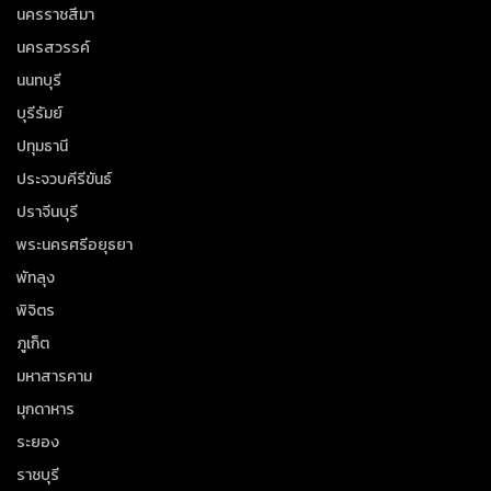
นครราชสีมา
นครสวรรค์
นนทบุรี
บุรีรัมย์
ปทุมธานี
ประจวบคีรีขันธ์
ปราจีนบุรี
พระนครศรีอยุธยา
พัทลุง
พิจิตร
ภูเก็ต
มหาสารคาม
มุกดาหาร
ระยอง
ราชบุรี