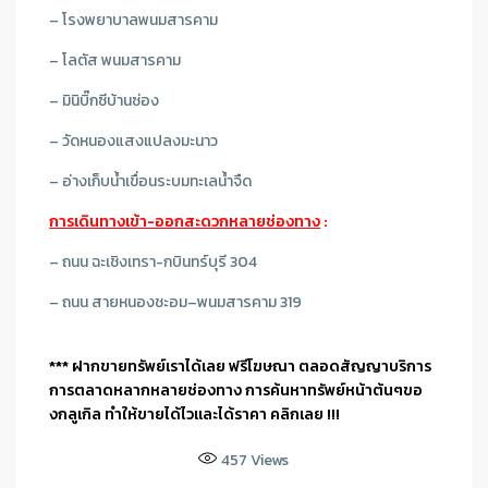
– โรงพยาบาลพนมสารคาม
– โลตัส พนมสารคาม
– มินิบิ๊กซีบ้านซ่อง
– วัดหนองแสงแปลงมะนาว
– อ่างเก็บน้ำเขื่อนระบมทะเลน้ำจืด
การเดินทางเข้า-ออกสะดวกหลายช่องทาง
:
– ถนน ฉะเชิงเทรา-กบินทร์บุรี 304
– ถนน สายหนองชะอม–พนมสารคาม 319
*** ฝากขายทรัพย์เราได้เลย ฟรีโฆษณา ตลอดสัญญาบริการ
การตลาดหลากหลายช่องทาง การค้นหาทรัพย์หน้าต้นๆขอ
งกลูเกิล ทำให้ขายได้ไวและได้ราคา คลิกเลย !!!
457
Views