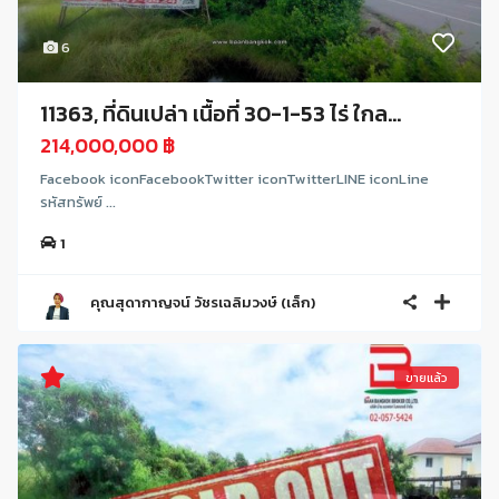
6
11363, ที่ดินเปล่า เนื้อที่ 30-1-53 ไร่ ใกล...
214,000,000 ฿
Facebook iconFacebookTwitter iconTwitterLINE iconLine
รหัสทรัพย์ ...
1
คุณสุดากาญจน์ วัชรเฉลิมวงษ์ (เล็ก)
ขายแล้ว