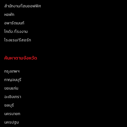
สำนักงาน/โฮมออฟฟิศ
หอพัก
อพาร์ตเมนท์
โกดัง /โรงงาน
โรงแรม/รีสอร์ท
ค้นหาตามจังหวัด
กรุงเทพฯ
กาญจนบุรี
ขอนแก่น
ฉะเชิงเทรา
ชลบุรี
นครนายก
นครปฐม