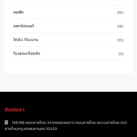
หอพัก
(16)
อพาร์ตเมนท์
(18)
โกดัง /โรงงาน
(13)
โรงแรม/รีสอร์ท
(3)
ติดต่อเรา
138/88 ซอยสายไหม 34 (ซอยชลลดา) ถนนสายไหม แขวงสายไหม เขต
สายไหมกรุงเทพมหานคร 10220