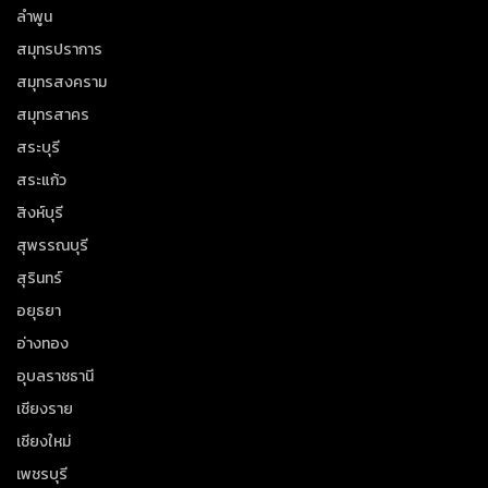
ลำพูน
สมุทรปราการ
สมุทรสงคราม
สมุทรสาคร
สระบุรี
สระแก้ว
สิงห์บุรี
สุพรรณบุรี
สุรินทร์
อยุธยา
อ่างทอง
อุบลราชธานี
เชียงราย
เชียงใหม่
เพชรบุรี