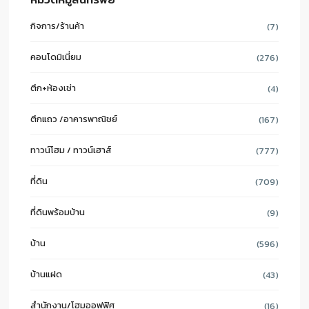
กิจการ/ร้านค้า
(7)
คอนโดมิเนี่ยม
(276)
ตึก+ห้องเช่า
(4)
ตึกแถว /อาคารพาณิชย์
(167)
ทาวน์โฮม / ทาวน์เฮาส์
(777)
ที่ดิน
(709)
ที่ดินพร้อมบ้าน
(9)
บ้าน
(596)
บ้านแฝด
(43)
สำนักงาน/โฮมออฟฟิศ
(16)