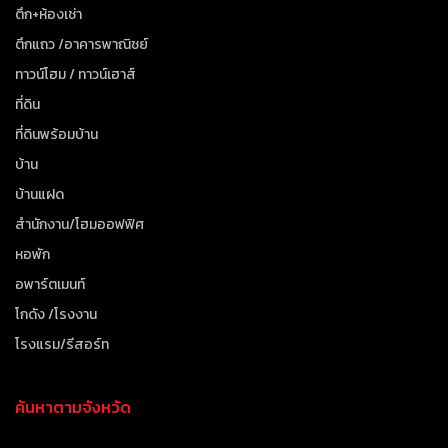
ตึก+ห้องเช่า
ตึกแถว /อาคารพาณิชย์
ทาวน์โฮม / ทาวน์เฮาส์
ที่ดิน
ที่ดินพร้อมบ้าน
บ้าน
บ้านแฝด
สำนักงาน/โฮมออฟฟิศ
หอพัก
อพาร์ตเมนท์
โกดัง /โรงงาน
โรงแรม/รีสอร์ท
ค้นหาตามจังหวัด