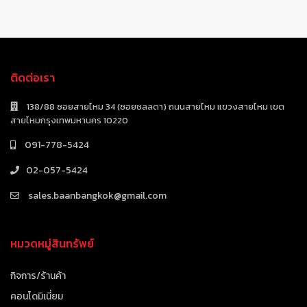
ติดต่อเรา
138/88 ซอยสายไหม 34 (ซอยชลลดา) ถนนสายไหม แขวงสายไหม เขต
สายไหมกรุงเทพมหานคร 10220
091-778-5424
02-057-5424
sales.baanbangkok@gmail.com
หมวดหมู่สินทรัพย์
กิจการ/ร้านค้า
คอนโดมิเนี่ยม