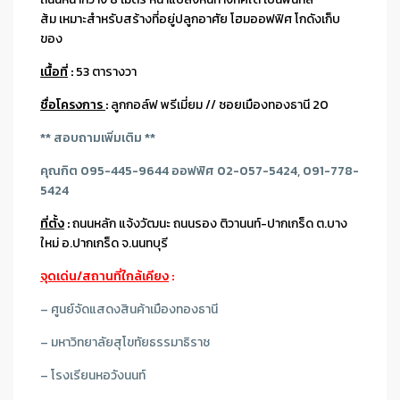
ส้ม เหมาะสำหรับสร้างที่อยู่ปลูกอาศัย โฮมออฟฟิศ โกดังเก็บ
ของ
เนื้อที่
:
53 ตารางวา
ชื่อโครงการ
:
ลูกกอล์ฟ พรีเมี่ยม // ซอยเมืองทองธานี 20
** สอบถามเพิ่มเติม **
คุณกิต 095-445-9644 ออฟฟิศ 02-057-5424, 091-778-
5424
ที่ตั้ง
:
ถนนหลัก แจ้งวัฒนะ ถนนรอง ติวานนท์-ปากเกร็ด ต.บาง
ใหม่ อ.ปากเกร็ด จ.นนทบุรี
จุดเด่น/สถานที่ใกล้เคียง
:
– ศูนย์จัดแสดงสินค้าเมืองทองธานี
– มหาวิทยาลัยสุโขทัยธรรมาธิราช
– โรงเรียนหอวังนนท์