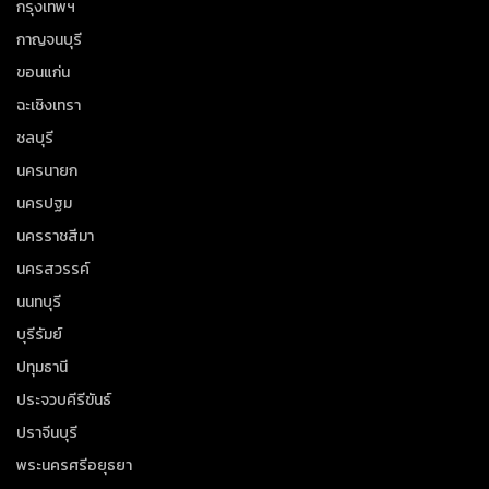
กรุงเทพฯ
กาญจนบุรี
ขอนแก่น
ฉะเชิงเทรา
ชลบุรี
นครนายก
นครปฐม
นครราชสีมา
นครสวรรค์
นนทบุรี
บุรีรัมย์
ปทุมธานี
ประจวบคีรีขันธ์
ปราจีนบุรี
พระนครศรีอยุธยา