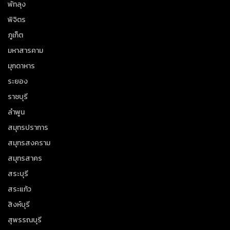
พัทลุง
พิจิตร
ภูเก็ต
มหาสารคาม
มุกดาหาร
ระยอง
ราชบุรี
ลำพูน
สมุทรปราการ
สมุทรสงคราม
สมุทรสาคร
สระบุรี
สระแก้ว
สิงห์บุรี
สุพรรณบุรี