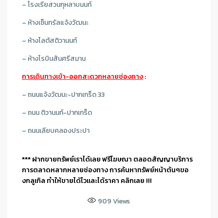
– โรงเรียสวนกุหลาบนนท์
– ห้างเซ็นทรัลแจ้งวัฒนะ
– ห้างโลตัสติวานนท์
– ห้างโรบินสันศรีสมาน
การเดินทางเข้า-ออกสะดวกหลายช่องทาง
:
– ถนนแจ้งวัฒนะ-ปากเกร็ด 33
– ถนน ติวานนท์-ปากเกร็ด
– ถนนเลียบคลองประปา
*** ฝากขายทรัพย์เราได้เลย ฟรีโฆษณา ตลอดสัญญาบริการ
การตลาดหลากหลายช่องทาง การค้นหาทรัพย์หน้าต้นๆขอ
งกลูเกิล ทำให้ขายได้ไวและได้ราคา คลิกเลย !!!
909
Views