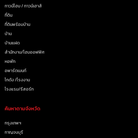
ทาวน์โฮม / ทาวน์เฮาส์
ที่ดิน
ที่ดินพร้อมบ้าน
บ้าน
บ้านแฝด
สำนักงาน/โฮมออฟฟิศ
หอพัก
อพาร์ตเมนท์
โกดัง /โรงงาน
โรงแรม/รีสอร์ท
ค้นหาตามจังหวัด
กรุงเทพฯ
กาญจนบุรี