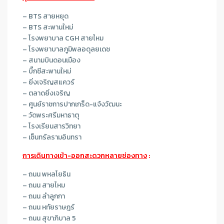
– BTS สายหยุด
– BTS สะพานใหม่
– โรงพยาบาล CGH สายไหม
– โรงพยาบาลภูมิพลอดุลยเดช
– สนามบินดอนเมือง
– บิ๊กซีสะพานใหม่
– ยิ่งเจริญสแควร์
– ตลาดยิ่งเจริญ
– ศูนย์ราชการปากเกร็ด-แจ้งวัฒนะ
– วัดพระศรีมหาธาตุ
– โรงเรียนสารวิทยา
– เซ็นทรัลรามอินทรา
การเดินทางเข้า-ออกสะดวกหลายช่องทาง
:
– ถนน พหลโยธิน
– ถนน สายไหม
– ถนน ลำลูกกา
– ถนน หทัยราษฎร์
– ถนน สุขาภิบาล 5