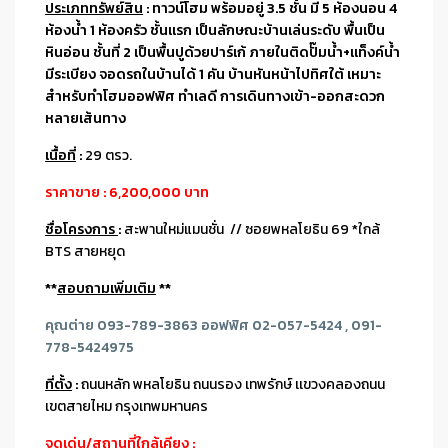
ประเภททรัพย์สิน
: ทาวน์โฮม พร้อมอยู่ 3.5 ชั้น มี 5 ห้องนอน 4
ห้องน้ำ 1 ห้องครัว ชั้นแรก เป็นลักษณะบ้านเล่นระดับ พื้นเป็น
หินอ่อน ชั้นที่ 2 เป็นพื้นปูด้วยปาร์เก้ ภายในติดปั๊มน้ำ+แท็งค์น้ำ
มีระเบียง จอดรถในบ้านได้ 1 คัน บ้านหันหน้าไปทิศใต้ เหมาะ
สำหรับทำโฮมออฟฟิศ ทำเลดี การเดินทางเข้า-ออกสะดวก
หลายเส้นทาง
เนื้อที่
:
29 ตรว.
ราคาขาย : 6,200,000 บาท
ชื่อโครงการ
:
สะพานใหม่แมนชั่น // ซอยพหลโยธิน 69 *ใกล้
BTS สายหยุด
**
สอบถามเพิ่มเติม
**
คุณต่าย 093-789-3863 ออฟฟิศ 02-057-5424 , 091-
778-5424975
ที่ตั้ง
:
ถนนหลัก พหลโยธิน ถนนรอง เทพรักษ์ เเขวงคลองถนน
เขตสายไหม กรุงเทพมหานคร
จุดเด่น/สถานที่ใกล้เคียง
: