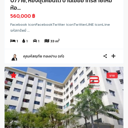
07716, ห้องชุดคอนโด บ้านเอื้ออาทรสายไหม
ห้อ...
560,000 ฿
Facebook iconFacebookTwitter iconTwitterLINE iconLine
รหัสทรัพย์ ...
2
1
1
1
33 m
คุณหัสฤทัย ทองปาน (เก๋)
ขาย