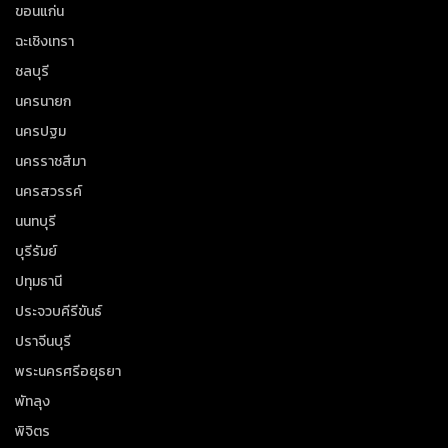
ขอนแก่น
ฉะเชิงเทรา
ชลบุรี
นครนายก
นครปฐม
นครราชสีมา
นครสวรรค์
นนทบุรี
บุรีรัมย์
ปทุมธานี
ประจวบคีรีขันธ์
ปราจีนบุรี
พระนครศรีอยุธยา
พัทลุง
พิจิตร