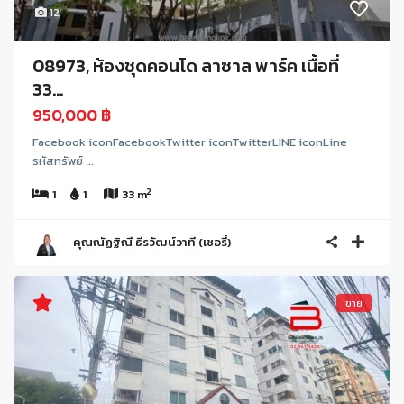
12
08973, ห้องชุดคอนโด ลาซาล พาร์ค เนื้อที่
33...
950,000 ฿
Facebook iconFacebookTwitter iconTwitterLINE iconLine
รหัสทรัพย์ ...
2
1
1
33 m
คุณณัฏฐิณี ธีรวัฒน์วาที (เชอรี่)
ขาย