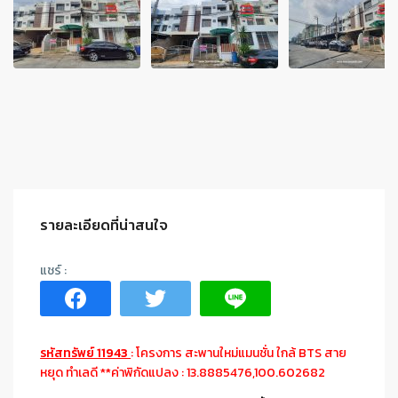
รายละเอียดที่น่าสนใจ
รหัสทรัพย์ 11943
: โครงการ สะพานใหม่แมนชั่น ใกล้ BTS สาย
หยุด ทำเลดี **ค่าพิกัดแปลง : 13.8885476,100.602682