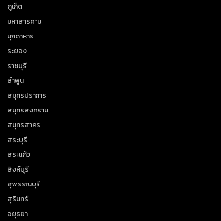
ภูเก็ต
มหาสารคาม
มุกดาหาร
ระยอง
ราชบุรี
ลำพูน
สมุทรปราการ
สมุทรสงคราม
สมุทรสาคร
สระบุรี
สระแก้ว
สิงห์บุรี
สุพรรณบุรี
สุรินทร์
อยุธยา