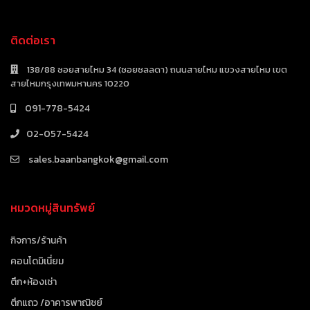
ติดต่อเรา
138/88 ซอยสายไหม 34 (ซอยชลลดา) ถนนสายไหม แขวงสายไหม เขต
สายไหมกรุงเทพมหานคร 10220
091-778-5424
02-057-5424
sales.baanbangkok@gmail.com
หมวดหมู่สินทรัพย์
กิจการ/ร้านค้า
คอนโดมิเนี่ยม
ตึก+ห้องเช่า
ตึกแถว /อาคารพาณิชย์