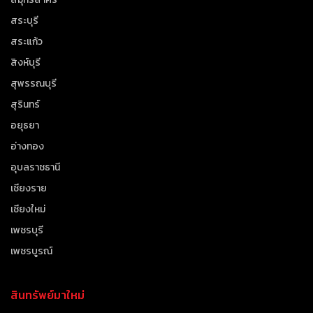
สระบุรี
สระแก้ว
สิงห์บุรี
สุพรรณบุรี
สุรินทร์
อยุธยา
อ่างทอง
อุบลราชธานี
เชียงราย
เชียงใหม่
เพชรบุรี
เพชรบูรณ์
สินทรัพย์มาใหม่