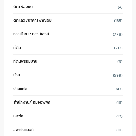
ตึก+ห้องเช่า
(4)
ตึกแถว /อาคารพาณิชย์
(165)
ทาวน์โฮม / ทาวน์เฮาส์
(778)
ที่ดิน
(712)
ที่ดินพร้อมบ้าน
(9)
บ้าน
(599)
บ้านแฝด
(43)
สำนักงาน/โฮมออฟฟิศ
(16)
หอพัก
(17)
อพาร์ตเมนท์
(18)