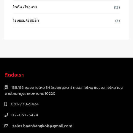
โกดัง /โรงงาน
(13)
โรงแรม/รีสอร์ท
(3)
ติดต่อเรา
138/88 ซอยสายไหม 34 (ซอยชลลดา) ถนนสายไหม แขวงสายไหม เขต
สายไหมกรุงเทพมหานคร 10220
091-778-5424
02-057-5424
sales.baanbangkok@gmail.com