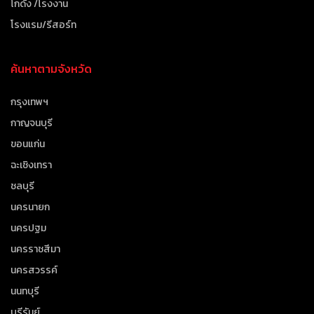
โกดัง /โรงงาน
โรงแรม/รีสอร์ท
ค้นหาตามจังหวัด
กรุงเทพฯ
กาญจนบุรี
ขอนแก่น
ฉะเชิงเทรา
ชลบุรี
นครนายก
นครปฐม
นครราชสีมา
นครสวรรค์
นนทบุรี
บุรีรัมย์