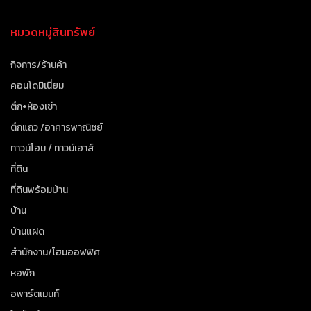
หมวดหมู่สินทรัพย์
กิจการ/ร้านค้า
คอนโดมิเนี่ยม
ตึก+ห้องเช่า
ตึกแถว /อาคารพาณิชย์
ทาวน์โฮม / ทาวน์เฮาส์
ที่ดิน
ที่ดินพร้อมบ้าน
บ้าน
บ้านแฝด
สำนักงาน/โฮมออฟฟิศ
หอพัก
อพาร์ตเมนท์