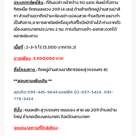
ประเภททรัพย์สิน
:
ที่ดินเปล่า หน้ากว้าง 50 เมตร หันหน้าไปทาง
ทิศเหนือ ติดถนนหลวง 2011 (4 เลน) ด้านซ้ายติดหมู่บ้านสวนปาลิ
กา ส่วนด้านขวาติดบ้าน+ห้องเช่า เเปลงสวย ทำเลดีมาก เหมาะทำ
เป็นกิจการ,อาคารพาณิชย์หรือธุรกิจที่โชว์หน้าร้านได้ ห่างจากตัว
เมืองนครนายกประมาณ 2 กม. การเดินทางเข้า-ออกสะดวกได้
หลายช่องทาง
เนื้อที่
:
2-3-5 ไร่ (5,000 บาท/ตร.ว)
ขายเพียง
: 5,500,000 บาท
ชื่อโครงการ
:
ติดหมู่บ้านสวนปาลิกา(ซอยสุวรรณศร 6)
**
สอบถามเพิ่มเติม
**
คุณกิต 095-445-9644
ออฟฟิศ 02-057-5424 , 091-
778-5424
ที่ตั้ง
:
ถนนหลัก สุวรรณศร ถนนรอง สาย นย.2011 ตำบลบ้าน
ใหญ่ อำเภอเมืองนครนายก จังหวัดนครนายก
จุดเด่น/สถานที่ใกล้เคียง
: