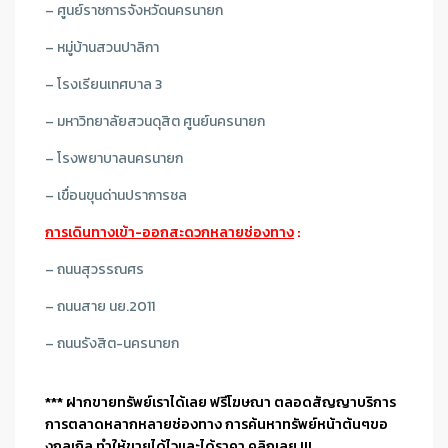
– ศูนย์ราชการจังหวัดนครนายก
– หมู่บ้านสวนปาลิกา
– โรงเรียนเทศบาล 3
– มหาวิทยาลัยสวนดุสิต ศูนย์นครนายก
– โรงพยาบาลนครนายก
– เขื่อนขุนด่านปราการชล
การเดินทางเข้า-ออกสะดวกหลายช่องทาง
:
– ถนนสุวรรณศร
– ถนนสาย นย.2011
– ถนนรังสิต-นครนายก
*** ฝากขายทรัพย์เราได้เลย ฟรีโฆษณา ตลอดสัญญาบริการ
การตลาดหลากหลายช่องทาง การค้นหาทรัพย์หน้าต้นๆขอ
งกลูเกิล ทำให้ขายได้ไวและได้ราคา คลิกเลย !!!