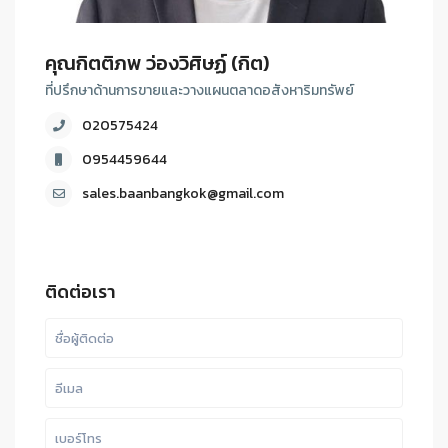
คุณกิตติภพ ว่องวิศิษฏ์ (กิต)
ที่ปรึกษาด้านการขายและวางแผนตลาดอสังหาริมทรัพย์
020575424
0954459644
sales.baanbangkok@gmail.com
ติดต่อเรา