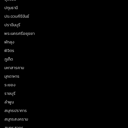
ปทุมธานี
ประจวบคีรีขันธ์
ปราจีนบุรี
พระนครศรีอยุธยา
พัทลุง
พิจิตร
ภูเก็ต
มหาสารคาม
มุกดาหาร
ระยอง
ราชบุรี
ลำพูน
สมุทรปราการ
สมุทรสงคราม
สมุทรสาคร