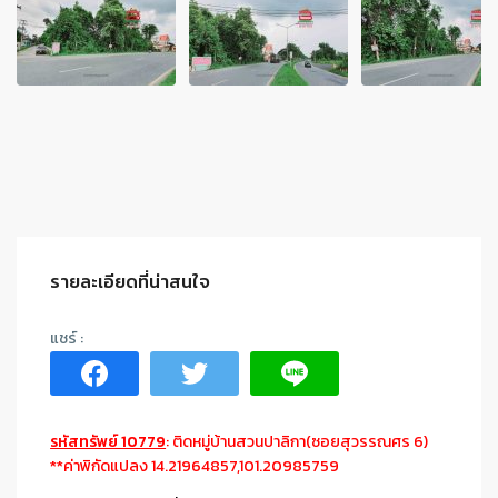
รายละเอียดที่น่าสนใจ
รหัสทรัพย์ 10779
: ติดหมู่บ้านสวนปาลิกา(ซอยสุวรรณศร 6)
**ค่าพิกัดแปลง 14.21964857,101.20985759