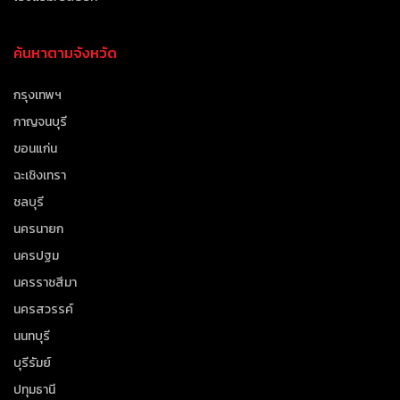
ค้นหาตามจังหวัด
กรุงเทพฯ
กาญจนบุรี
ขอนแก่น
ฉะเชิงเทรา
ชลบุรี
นครนายก
นครปฐม
นครราชสีมา
นครสวรรค์
นนทบุรี
บุรีรัมย์
ปทุมธานี