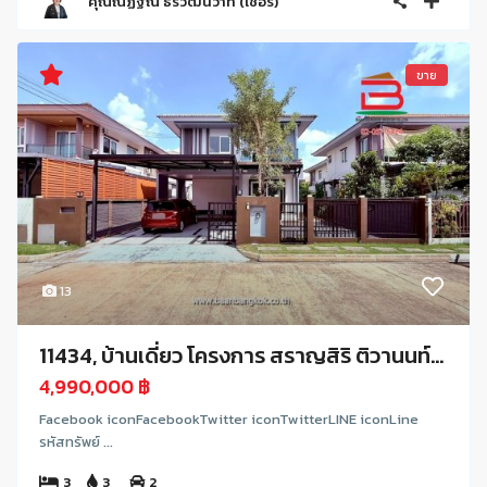
คุณณัฏฐิณี ธีรวัฒน์วาที (เชอรี่)
ขาย
13
11434, บ้านเดี่ยว โครงการ สราญสิริ ติวานนท์...
4,990,000 ฿
Facebook iconFacebookTwitter iconTwitterLINE iconLine
รหัสทรัพย์ ...
3
3
2