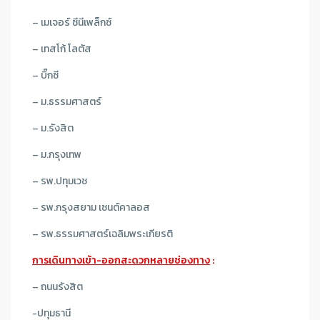
– เมเจอร์ ซีนีเพล็กซ์
– เทสโก้ โลตัส
– บิ๊กซี
– ม.ธรรมศาสตร์
– ม.รังสิต
– ม.กรุงเทพ
– รพ.ปทุมเวช
– รพ.กรุงสยาม เซนต์คาลอส
– รพ.ธรรมศาสตร์เฉลิมพระเกียรติ
การเดินทางเข้า-ออกสะดวกหลายช่องทาง
:
– ถนนรังสิต
-ปทุมธานี