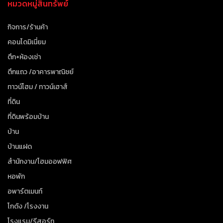
หมวดหมู่สินทรัพย์
กิจการ/ร้านค้า
คอนโดมิเนี่ยม
ตึก+ห้องเช่า
ตึกแถว /อาคารพาณิชย์
ทาวน์โฮม / ทาวน์เฮาส์
ที่ดิน
ที่ดินพร้อมบ้าน
บ้าน
บ้านแฝด
สำนักงาน/โฮมออฟฟิศ
หอพัก
อพาร์ตเมนท์
โกดัง /โรงงาน
โรงแรม/รีสอร์ท