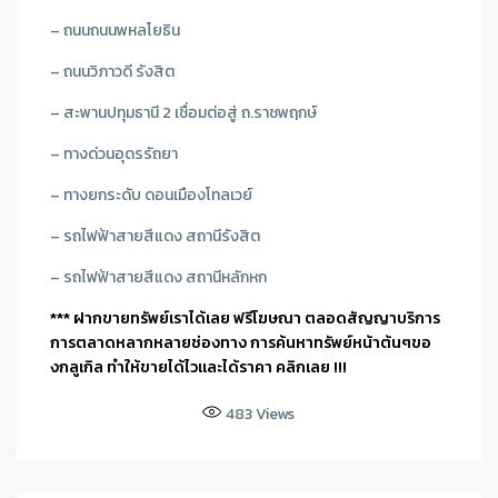
– ถนนถนนพหลโยธิน
– ถนนวิภาวดี รังสิต
– สะพานปทุมธานี 2 เชื่อมต่อสู่ ถ.ราชพฤกษ์
– ทางด่วนอุดรรัถยา
– ทางยกระดับ ดอนเมืองโทลเวย์
– รถไฟฟ้าสายสีแดง สถานีรังสิต
– รถไฟฟ้าสายสีแดง สถานีหลักหก
*** ฝากขายทรัพย์เราได้เลย ฟรีโฆษณา ตลอดสัญญาบริการ
การตลาดหลากหลายช่องทาง การค้นหาทรัพย์หน้าต้นๆขอ
งกลูเกิล ทำให้ขายได้ไวและได้ราคา คลิกเลย !!!
483
Views