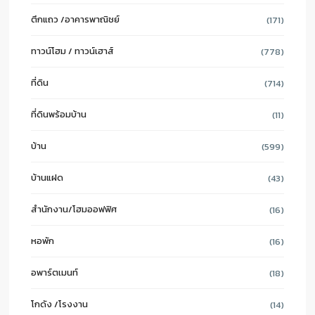
ตึกแถว /อาคารพาณิชย์
(171)
ทาวน์โฮม / ทาวน์เฮาส์
(778)
ที่ดิน
(714)
ที่ดินพร้อมบ้าน
(11)
บ้าน
(599)
บ้านแฝด
(43)
สำนักงาน/โฮมออฟฟิศ
(16)
หอพัก
(16)
อพาร์ตเมนท์
(18)
โกดัง /โรงงาน
(14)