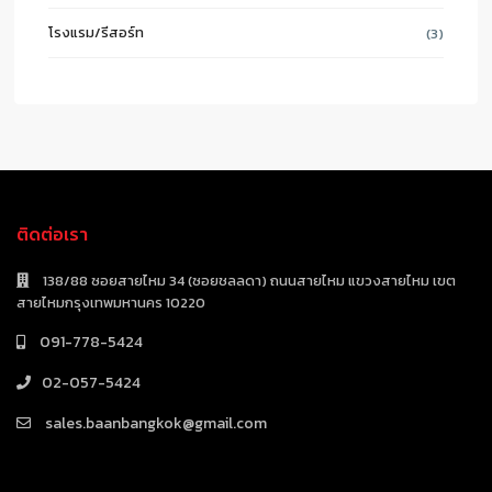
โรงแรม/รีสอร์ท
(3)
ติดต่อเรา
138/88 ซอยสายไหม 34 (ซอยชลลดา) ถนนสายไหม แขวงสายไหม เขต
สายไหมกรุงเทพมหานคร 10220
091-778-5424
02-057-5424
sales.baanbangkok@gmail.com