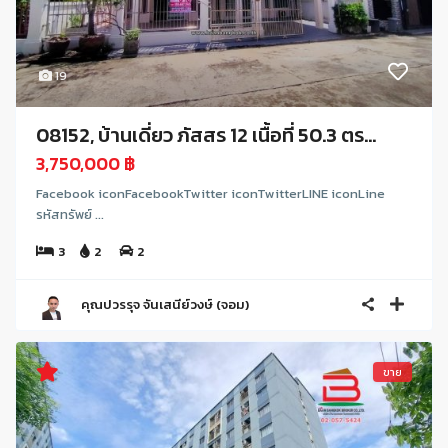
19
08152, บ้านเดี่ยว ภัสสร 12 เนื้อที่ 50.3 ตร...
3,750,000 ฿
Facebook iconFacebookTwitter iconTwitterLINE iconLine
รหัสทรัพย์ ...
3
2
2
คุณปวรรุจ จันเสนีย์วงษ์ (จอม)
ขาย