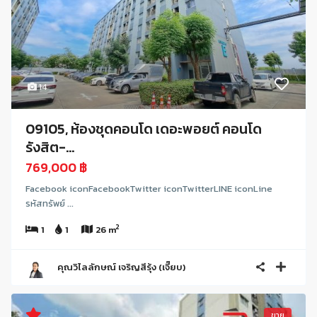
14
09105, ห้องชุดคอนโด เดอะพอยต์ คอนโด
รังสิต-...
769,000 ฿
Facebook iconFacebookTwitter iconTwitterLINE iconLine
รหัสทรัพย์ ...
2
1
1
26 m
คุณวิไลลักษณ์ เจริญสีรุ้ง (เจี๊ยบ)
ขาย