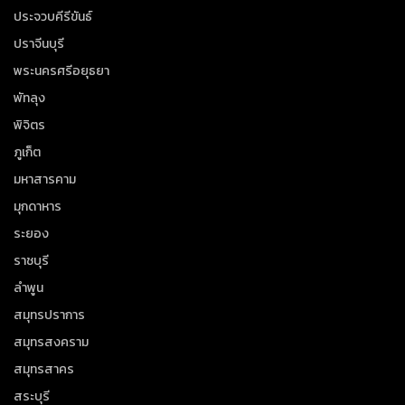
ประจวบคีรีขันธ์
ปราจีนบุรี
พระนครศรีอยุธยา
พัทลุง
พิจิตร
ภูเก็ต
มหาสารคาม
มุกดาหาร
ระยอง
ราชบุรี
ลำพูน
สมุทรปราการ
สมุทรสงคราม
สมุทรสาคร
สระบุรี