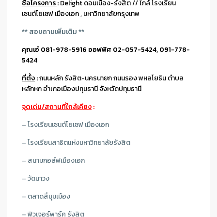
ชื่อโครงการ
:
Delight ดอนเมือง-รังสิต // ใกล้ โรงเรียน
เซนต์โยเซฟ เมืองเอก , มหาวิทยาลัยกรุงเทพ
** สอบถามเพิ่มเติม **
คุณเอ๋ 081-978-5916 ออฟฟิศ 02-057-5424, 091-778-
5424
ที่ตั้ง
:
ถนนหลัก รังสิต-นครนายก ถนนรอง พหลโยธิน ตำบล
หลักหก อำเภอเมืองปทุมธานี จังหวัดปทุมธานี
จุดเด่น/สถานที่ใกล้เคียง
:
– โรงเรียนเซนต์โยเซฟ เมืองเอก
– โรงเรียนสาธิตแห่งมหาวิทยาลัยรังสิต
– สนามกอล์ฟเมืองเอก
– วัดนาวง
– ตลาดสี่มุมเมือง
– ฟิวเจอร์พาร์ค รังสิต