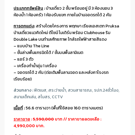
ประเภททรัพย์สิน
:
บ้านเดี่ยว 2 ชั้น พร้อมอยู่ มี 3 ห้องนอน 3
ห้องน้ำ 1 ห้องครัว 1 ห้องรับแขก ภายในบ้านจอดรถได้ 2 คัน
การตกแต่ง
:
สร้างโดยโครงการ พฤกษา เรียลเอสเตท Pruksa
บ้านเดี่ยวแนวคิดใหม่ ดีไซน์ โมเดิร์น พร้อม Clubhouse ริม
Double Lake บนทำเลศักยภาพ ใกล้รถไฟฟ้าสายสีแดง
– แบบบ้าน The Line
– ชั้นล่างพื้นแกรนิตโต้ / ชั้นบนพื้นลามิเนต
– แอร์ 3 ตัว
– เครื่องทำน้ำอุ่น 1 เครื่อง
– จอดรถได้ 2 คัน (ต่อเติมพื้นลานจอด และหลังคาโรงรถ
เรียบร้อย)
ส่วนกลาง :
ฟิตเนส, สระว่ายน้ำ, สวนสาธารณะ, รปภ.24ชั่วโมง,
สนามเด็กเล่น, สโมสร, CCTV
เนื้อที่
:
56.6 ตารางวา (พื้นที่ใช้สอย 160 ตารางเมตร)
ราคาขาย
:
5,590,000
บาท // ราคาขายลดเหลือ :
4,990,000 บาท.