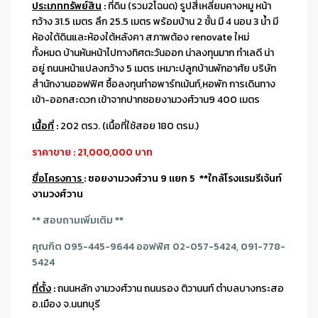
ประเภททรัพย์สิน
:
ที่ดิน (รวม2โฉนด) รูปสี่เหลี่ยมคางหมู หน้า
กว้าง 31.5 เมตร ลึก 25.5 เมตร พร้อมบ้าน 2 ชั้น มี 4 นอน 3 น้ำ มี
ห้องใต้ดินและห้องใต้หลังคา สภาพต้อง renovate ใหม่
ทั้งหมด บ้านหันหน้าไปทางทิศ
ตะวันออก
น่าลงทุนมาก ทำเลดี น่า
อยู่ ถนนหน้าแปลงกว้าง 5 เมตร เหมาะปลูกบ้านพักอาศัย บริษัท
สำนักงานออฟฟิศ ซื้อลงทุนทำอพาร์ทเม้นท์,หอพัก การเดินทาง
เข้า-ออกสะดวก เข้าจากปากซอยงามวงศ์วาน9 400 เมตร
เนื้อที่
:
202 ตรว. (เนื้อที่ใช้สอย 180 ตรม.)
ราคาขาย : 21,000,000 บาท
ชื่อโครงการ
: ซอยงามวงศ์วาน 9 แยก 5 **ใกล้โรงแรมรีเจ้นท์
งามวงศ์วาน
*
* สอบถามเพิ่มเติม **
คุณกิต 095-445-9644 ออฟฟิศ 02-057-5424, 091-778-
5424
ที่ตั้ง
:
ถนนหลัก งามวงศ์วาน ถนนรอง ติวานนท์ ตำบลบางกระสอ
อ.เมือง จ.นนทบุรี