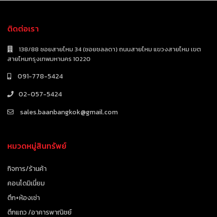
ติดต่อเรา
138/88 ซอยสายไหม 34 (ซอยชลลดา) ถนนสายไหม แขวงสายไหม เขต
สายไหมกรุงเทพมหานคร 10220
091-778-5424
02-057-5424
sales.baanbangkok@gmail.com
หมวดหมู่สินทรัพย์
กิจการ/ร้านค้า
คอนโดมิเนี่ยม
ตึก+ห้องเช่า
ตึกแถว /อาคารพาณิชย์