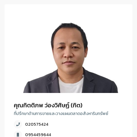
คุณกิตติภพ ว่องวิศิษฏ์ (กิต)
ที่ปรึกษาด้านการขายและวางแผนตลาดอสังหาริมทรัพย์
020575424
0954459644