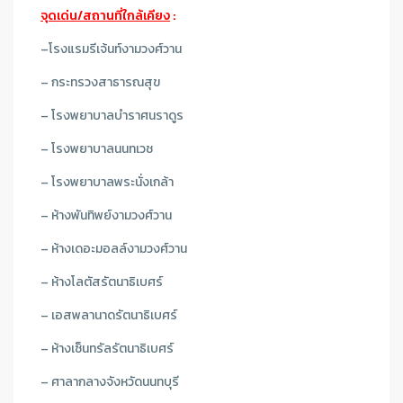
จุดเด่น/สถานที่ใกล้เคียง
:
–
โรงแรมรีเจ้นท์งามวงศ์วาน
– กระทรวงสาธารณสุข
– โรงพยาบาลบําราศนราดูร
– โรงพยาบาลนนทเวช
– โรงพยาบาลพระนั่งเกล้า
– ห้างพันทิพย์งามวงศ์วาน
– ห้างเดอะมอลล์งามวงศ์วาน
– ห้างโลตัสรัตนาธิเบศร์
– เอสพลานาดรัตนาธิเบศร์
– ห้างเซ็นทรัลรัตนาธิเบศร์
– ศาลากลางจังหวัดนนทบุรี