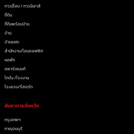
ทาวน์โฮม / ทาวน์เฮาส์
ที่ดิน
ที่ดินพร้อมบ้าน
บ้าน
บ้านแฝด
สำนักงาน/โฮมออฟฟิศ
หอพัก
อพาร์ตเมนท์
โกดัง /โรงงาน
โรงแรม/รีสอร์ท
ค้นหาตามจังหวัด
กรุงเทพฯ
กาญจนบุรี