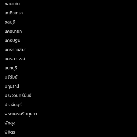
ขอนแก่น
ฉะเชิงเทรา
ชลบุรี
นครนายก
นครปฐม
นครราชสีมา
นครสวรรค์
นนทบุรี
บุรีรัมย์
ปทุมธานี
ประจวบคีรีขันธ์
ปราจีนบุรี
พระนครศรีอยุธยา
พัทลุง
พิจิตร