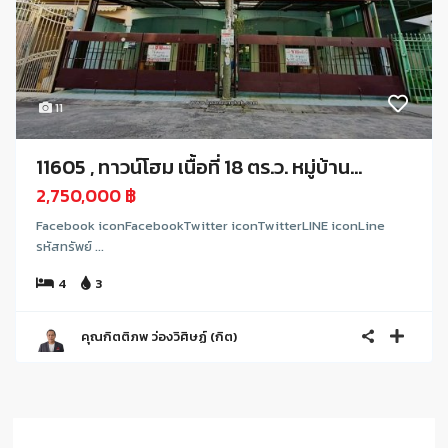
11
11605 , ทาวน์โฮม เนื้อที่ 18 ตร.ว. หมู่บ้าน...
2,750,000 ฿
Facebook iconFacebookTwitter iconTwitterLINE iconLine
รหัสทรัพย์ ...
4
3
คุณกิตติภพ ว่องวิศิษฏ์ (กิต)