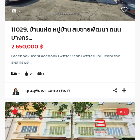
12
11029, บ้านแฝด หมู่บ้าน สมชายพัฒนา ถนน
บางกร...
2,650,000 ฿
Facebook iconFacebookTwitter iconTwitterLINE iconLine
รหัสทรัพย์ ...
3
2
1
คุณสุพินญา แพทยา (ญา)
ขาย