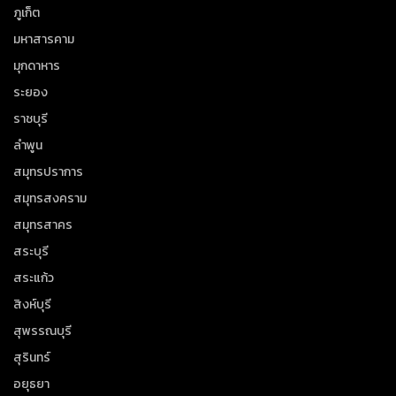
ภูเก็ต
มหาสารคาม
มุกดาหาร
ระยอง
ราชบุรี
ลำพูน
สมุทรปราการ
สมุทรสงคราม
สมุทรสาคร
สระบุรี
สระแก้ว
สิงห์บุรี
สุพรรณบุรี
สุรินทร์
อยุธยา