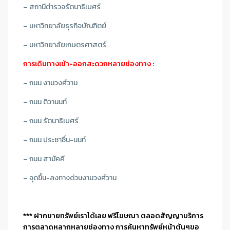
–
สถานีตำรวจรัตนาธิเบศร์
– มหาวิทยาลัยธุรกิจบัณฑิตย์
–
มหาวิทยาลัยเกษตรศาสตร์
การเดินทางเข้า-ออกสะดวกหลายช่องทาง
:
–
ถนน งามวงศ์วาน
– ถนน ติวานนท์
– ถนน รัตนาธิเบศร์
– ถนน ประชาชื่น-นนท์
– ถนน สามัคคี
– จุดขึ้น-ลงทางด่วนงามวงศ์วาน
*** ฝากขายทรัพย์เราได้เลย ฟรีโฆษณา ตลอดสัญญาบริการ
การตลาดหลากหลายช่องทาง การค้นหาทรัพย์หน้าต้นๆขอ