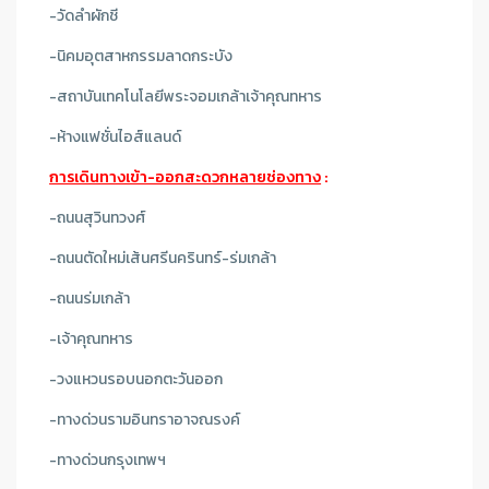
-วัดลำผักชี
-นิคมอุตสาหกรรมลาดกระบัง
-สถาบันเทคโนโลยีพระจอมเกล้าเจ้าคุณทหาร
-ห้างแฟชั่นไอส์แลนด์
การเดินทางเข้า-ออกสะดวกหลายช่องทาง
:
-ถนนสุวินทวงศ์
-ถนนตัดใหม่เส้นศรีนครินทร์-ร่มเกล้า
-ถนนร่มเกล้า
-เจ้าคุณทหาร
-วงแหวนรอบนอกตะวันออก
-ทางด่วนรามอินทราอาจณรงค์
-ทางด่วนกรุงเทพฯ