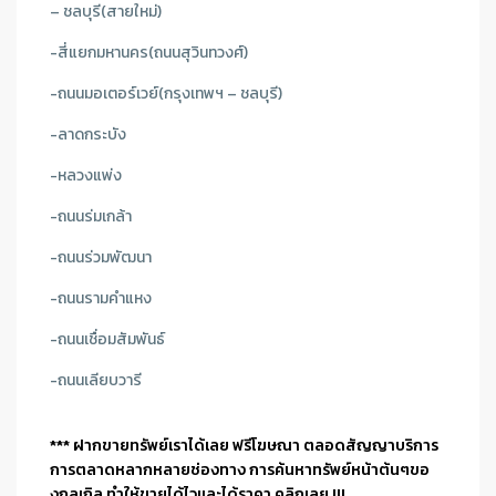
– ชลบุรี(สายใหม่)
-สี่แยกมหานคร(ถนนสุวินทวงศ์)
-ถนนมอเตอร์เวย์(กรุงเทพฯ – ชลบุรี)
-ลาดกระบัง
-หลวงแพ่ง
-ถนนร่มเกล้า
-ถนนร่วมพัฒนา
-ถนนรามคำแหง
-ถนนเชื่อมสัมพันธ์
-ถนนเลียบวารี
*** ฝากขายทรัพย์เราได้เลย ฟรีโฆษณา ตลอดสัญญาบริการ
การตลาดหลากหลายช่องทาง การค้นหาทรัพย์หน้าต้นๆขอ
งกลูเกิล ทำให้ขายได้ไวและได้ราคา คลิกเลย !!!