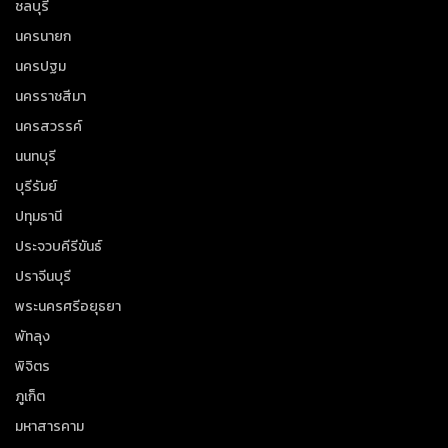
ชลบุรี
นครนายก
นครปฐม
นครราชสีมา
นครสวรรค์
นนทบุรี
บุรีรัมย์
ปทุมธานี
ประจวบคีรีขันธ์
ปราจีนบุรี
พระนครศรีอยุธยา
พัทลุง
พิจิตร
ภูเก็ต
มหาสารคาม