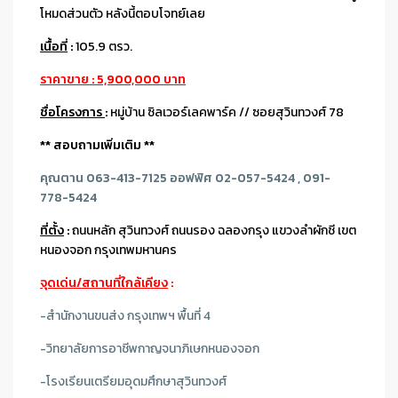
โหมดส่วนตัว หลังนี้ตอบโจทย์เลย
เนื้อที่
:
105.9 ตรว.
ราคาขาย : 5,900,000 บาท
ชื่อโครงการ
:
หมู่บ้าน ซิลเวอร์เลคพาร์ค // ซอยสุวินทวงศ์ 78
** สอบถามเพิ่มเติม **
คุณตาน 063-413-7125
ออฟฟิศ 02-057-5424 , 091-
778-5424
ที่ตั้ง
:
ถนนหลัก สุวินทวงศ์ ถนนรอง ฉลองกรุง แขวงลำผักชี เขต
หนองจอก กรุงเทพมหานคร
จุดเด่น/สถานที่ใกล้เคียง
:
-สำนักงานขนส่ง กรุงเทพฯ พื้นที่ 4
-วิทยาลัยการอาชีพกาญจนาภิเษกหนองจอก
-โรงเรียนเตรียมอุดมศึกษาสุวินทวงศ์