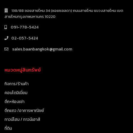
138/88 ซอยสายไหม 34 (ซอยชลลดา) ถนนสายไหม แขวงสายไหม เขต
สายไหมกรุงเทพมหานคร 10220
091-778-5424
02-057-5424
sales.baanbangkok@gmail.com
หมวดหมู่สินทรัพย์
กิจการ/ร้านค้า
คอนโดมิเนี่ยม
ตึก+ห้องเช่า
ตึกแถว /อาคารพาณิชย์
ทาวน์โฮม / ทาวน์เฮาส์
ที่ดิน