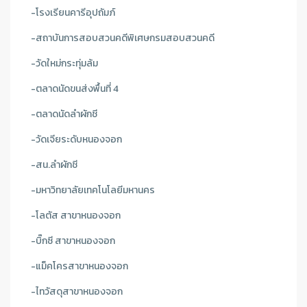
-โรงเรียนคารีอุปถัมภ์
-สถาบันการสอบสวนคดีพิเศษกรมสอบสวนคดี
-วัดใหม่กระทุ่มล้ม
-ตลาดนัดขนส่งพื้นที่ 4
-ตลาดนัดลำผักชี
-วัดเจียระดับหนองจอก
-สน.ลำผักชี
-มหาวิทยาลัยเทคโนโลยีมหานคร
-โลตัส สาขาหนองจอก
-บิ๊กซี สาขาหนองจอก
-แม็คโครสาขาหนองจอก
-ไทวัสดุสาขาหนองจอก