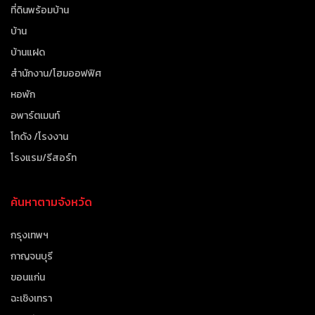
ที่ดินพร้อมบ้าน
บ้าน
บ้านแฝด
สำนักงาน/โฮมออฟฟิศ
หอพัก
อพาร์ตเมนท์
โกดัง /โรงงาน
โรงแรม/รีสอร์ท
ค้นหาตามจังหวัด
กรุงเทพฯ
กาญจนบุรี
ขอนแก่น
ฉะเชิงเทรา