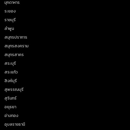
มุกดาหาร
ระยอง
ราชบุรี
ลำพูน
สมุทรปราการ
สมุทรสงคราม
สมุทรสาคร
สระบุรี
สระแก้ว
สิงห์บุรี
สุพรรณบุรี
สุรินทร์
อยุธยา
อ่างทอง
อุบลราชธานี