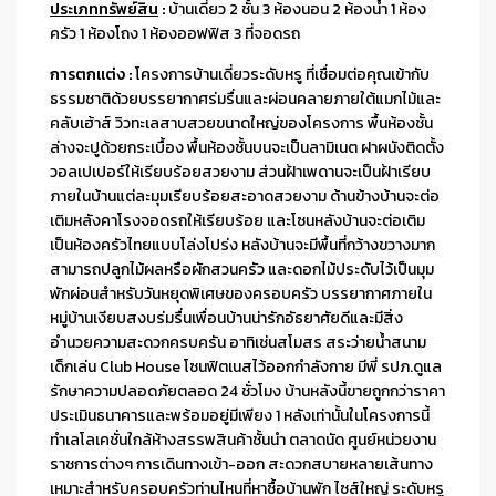
ประเภททรัพย์สิน
:
บ้านเดี่ยว 2 ชั้น 3 ห้องนอน 2 ห้องน้ำ 1 ห้อง
ครัว 1 ห้องโถง 1 ห้องออฟฟิส 3 ที่จอดรถ
การตกแต่ง :
โครงการบ้านเดี่ยวระดับหรู ที่เชื่อมต่อคุณเข้ากับ
ธรรมชาติด้วยบรรยากาศร่มรื่นและผ่อนคลายภายใต้แมกไม้และ
คลับเฮ้าส์ วิวทะเลสาบสวยขนาดใหญ่ของโครงการ พื้นห้องชั้น
ล่างจะปูด้วยกระเบื้อง พื้นห้องชั้นบนจะเป็นลามิเนต ฝาผนังติดตั้ง
วอลเปเปอร์ให้เรียบร้อยสวยงาม ส่วนฝ้าเพดานจะเป็นฝ้าเรียบ
ภายในบ้านแต่ละมุมเรียบร้อยสะอาดสวยงาม ด้านข้างบ้านจะต่อ
เติมหลังคาโรงจอดรถให้เรียบร้อย และโซนหลังบ้านจะต่อเติม
เป็นห้องครัวไทยแบบโล่งโปร่ง หลังบ้านจะมีพื้นที่กว้างขวางมาก
สามารถปลูกไม้ผลหรือผักสวนครัว และดอกไม้ประดับไว้เป็นมุม
พักผ่อนสำหรับวันหยุดพิเศษของครอบครัว บรรยากาศภายใน
หมู่บ้านเงียบสงบร่มรื่นเพื่อนบ้านน่ารักอัธยาศัยดีและมีสิ่ง
อำนวยความสะดวกครบครัน อาทิเช่นสโมสร สระว่ายน้ำสนาม
เด็กเล่น Club House โซนฟิตเนสไว้ออกกำลังกาย มีพี่ รปภ.ดูแล
รักษาความปลอดภัยตลอด 24 ชั่วโมง บ้านหลังนี้ขายถูกกว่าราคา
ประเมินธนาคารและพร้อมอยู่มีเพียง 1 หลังเท่านั้นในโครงการนี้
ทำเลโลเคชั่นใกล้ห้างสรรพสินค้าชั้นนำ ตลาดนัด ศูนย์หน่วยงาน
ราชการต่างๆ การเดินทางเข้า-ออก สะดวกสบายหลายเส้นทาง
เหมาะสำหรับครอบครัวท่านไหนที่หาซื้อบ้านพัก ไซส์ใหญ่ ระดับหรู