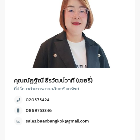
คุณณัฏฐิณี ธีรวัฒน์วาที (เชอรี่)
ที่ปรึกษาด้านการขายอสังหาริมทรัพย์
020575424
0869753346
sales.baanbangkok@gmail.com