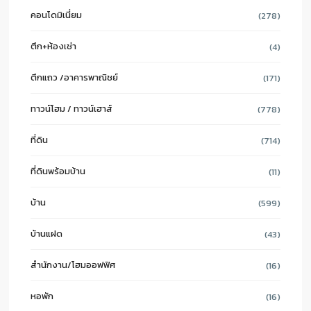
คอนโดมิเนี่ยม
(278)
ตึก+ห้องเช่า
(4)
ตึกแถว /อาคารพาณิชย์
(171)
ทาวน์โฮม / ทาวน์เฮาส์
(778)
ที่ดิน
(714)
ที่ดินพร้อมบ้าน
(11)
บ้าน
(599)
บ้านแฝด
(43)
สำนักงาน/โฮมออฟฟิศ
(16)
หอพัก
(16)