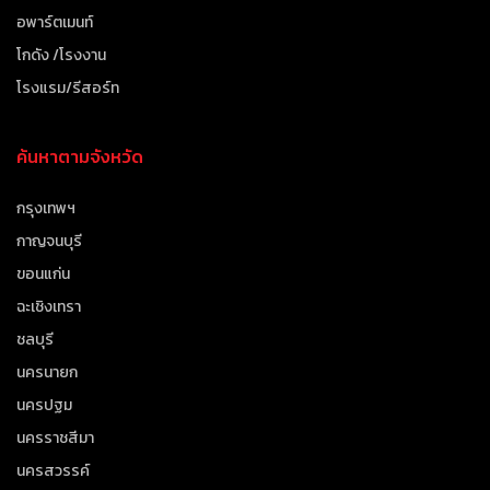
อพาร์ตเมนท์
โกดัง /โรงงาน
โรงแรม/รีสอร์ท
ค้นหาตามจังหวัด
กรุงเทพฯ
กาญจนบุรี
ขอนแก่น
ฉะเชิงเทรา
ชลบุรี
นครนายก
นครปฐม
นครราชสีมา
นครสวรรค์