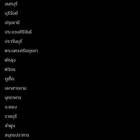
นนทบุรี
บุรีรัมย์
ปทุมธานี
ประจวบคีรีขันธ์
ปราจีนบุรี
พระนครศรีอยุธยา
พัทลุง
พิจิตร
ภูเก็ต
มหาสารคาม
มุกดาหาร
ระยอง
ราชบุรี
ลำพูน
สมุทรปราการ