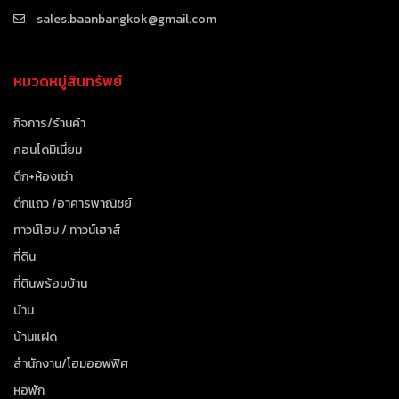
sales.baanbangkok@gmail.com
หมวดหมู่สินทรัพย์
กิจการ/ร้านค้า
คอนโดมิเนี่ยม
ตึก+ห้องเช่า
ตึกแถว /อาคารพาณิชย์
ทาวน์โฮม / ทาวน์เฮาส์
ที่ดิน
ที่ดินพร้อมบ้าน
บ้าน
บ้านแฝด
สำนักงาน/โฮมออฟฟิศ
หอพัก