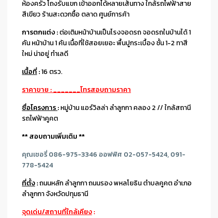
ห้องครัว โถงรับแขก เข้าออกได้หลายเส้นทาง ใกล้รถไฟฟ้าสาย
สีเขียว ร้านสะดวกซื้อ ตลาด ศูนย์การค้า
การตกแต่ง :
ต่อเติมหน้าบ้านเป็นโรงจอดรถ จอดรถในบ้านได้ 1
คัน หน้าบ้าน 1 คัน เนื้อที่ใช้สอยเยอะ พื้นปูกระเบื้อง ชั้น 1-2 ทาสี
ใหม่ น่าอยู่ ทำเลดี
เนื้อที่
:
16 ตรว.
ราคาขาย : _______โทรสอบถามราคา
ชื่อโครงการ
:
หมู่บ้าน แอร์วิลล่า ลำลูกกา คลอง 2 // ใกล้สถานี
รถไฟฟ้าคูคต
** สอบถามเพิ่มเติม **
คุณเชอรี่ 086-975-3346 ออฟฟิศ 02-057-5424, 091-
778-5424
ที่ตั้ง
:
ถนนหลัก ลำลูกกา ถนนรอง พหลโยธิน ตำบลคูคต อำเภอ
ลำลูกกา จังหวัดปทุมธานี
จุดเด่น/สถานที่ใกล้เคียง
: