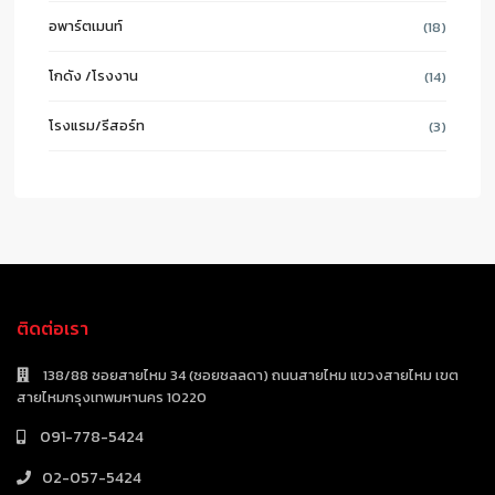
อพาร์ตเมนท์
(18)
โกดัง /โรงงาน
(14)
โรงแรม/รีสอร์ท
(3)
ติดต่อเรา
138/88 ซอยสายไหม 34 (ซอยชลลดา) ถนนสายไหม แขวงสายไหม เขต
สายไหมกรุงเทพมหานคร 10220
091-778-5424
02-057-5424