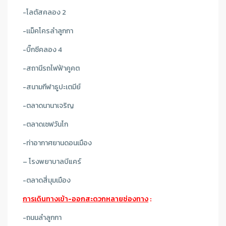
-โลตัสคลอง 2
-เเม็คโครลำลูกกา
-บิ๊กซีคลอง 4
-สถานีรถไฟฟ้าคูคต
-สนามกีฬาธูปะเตมีย์
-ตลาดนานาเจริญ
-ตลาดเซฟวันโก
-ท่าอากาศยานดอนเมือง
– โรงพยาบาลบีแคร์
-ตลาดสี่มุมเมือง
การเดินทางเข้า-ออกสะดวกหลายช่องทาง
:
-ถนนลำลูกกา