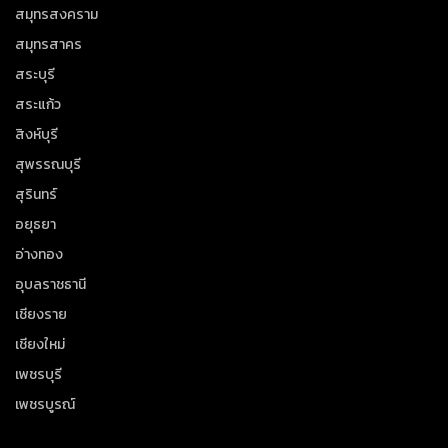
สมุทรสงคราม
สมุทรสาคร
สระบุรี
สระแก้ว
สิงห์บุรี
สุพรรณบุรี
สุรินทร์
อยุธยา
อ่างทอง
อุบลราชธานี
เชียงราย
เชียงใหม่
เพชรบุรี
เพชรบูรณ์