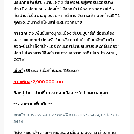
ประเภททรัพย์สิน
:
บ้านแฝด 2 ชั้น พร้อมอยู่เฟอร์นิเจอร์บาง
ส่วน มี 4 ห้องนอน 2 ห้องน้ำ 1 ห้องครัว 1 ห้องโถง จอดรถได้ 2
คัน บ้านร่มรื่น น่าอยู่ บรรยากาศดี การเดินทางเข้า-ออก ใกล้BTS
คูคต จะเดินทางไปไหนมาไหนสะดวกสบาย
การตกแต่ง
:
พื้นชั้นล่างปูกระเบื้อง ชั้นบนปูปาร์เก้ ต่อเติมโรง
จอดรถและ built in ครัวด้านหลัง ภายในบ้านติดเหล็กดัด+มุ้ง
ลวด+ปั้มน้ำแท็งค์น้ำ+แอร์ ด้านนอกมีบ้านอเนกประสงค์ชั้นเดียว 1
ห้อง ในโครงการมีสิ่งอำนวยความสะดวก อาทิ เช่น รปภ.24ชม.,
CCTV
เนื้อที่
:
55 ตรว. (เนื้อที่ใช้สอย 135ตรม.)
ขายเพียง
: 2,900,000 บาท
ชื่อหมู่บ้าน
: บ้านซื่อตรง ดอนเมือง **ใกล้เทศบาลคูคต
** สอบถามเพิ่มเติม **
คุณมัส 095-556-6877 ออฟฟิศ 02-057-5424, 091-778-
5424
ที่ตั้ง
:
ถนนหลัก ลำลูกกา ถนนรอง เลียบคลองสาม ตำบลคูคต