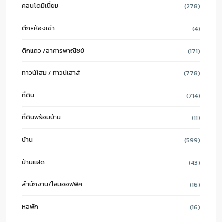
คอนโดมิเนี่ยม
(278)
ตึก+ห้องเช่า
(4)
ตึกแถว /อาคารพาณิชย์
(171)
ทาวน์โฮม / ทาวน์เฮาส์
(778)
ที่ดิน
(714)
ที่ดินพร้อมบ้าน
(11)
บ้าน
(599)
บ้านแฝด
(43)
สำนักงาน/โฮมออฟฟิศ
(16)
หอพัก
(16)