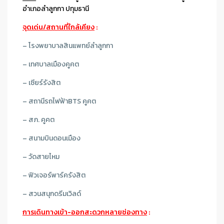
อำเภอลำลูกกา ปทุมธานี
จุดเด่น/สถานที่ใกล้เคียง
:
– โ
รงพยาบาลสินแพทย์ลำลูกกา
– เทศบาลเมืองคูคต
– เซียร์รังสิต
– สถานีรถไฟฟ้าBTS คูคต
– สภ. คูคต
– สนามบินดอนเมือง
– วัดสายไหม
– ฟิวเจอร์พาร์ครังสิต
– สวนสนุกดรีมเวิลด์
การเดินทางเข้า-ออกสะดวกหลายช่องทาง
: