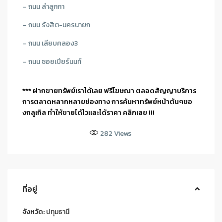
–
ถนน ลำลูกกา
– ถนน รังสิต-นครนายก
– ถนน เลียบคลอง3
– ถนน ซอยเปียร์นนท์
*** ฝากขายทรัพย์เราได้เลย ฟรีโฆษณา ตลอดสัญญาบริการ
การตลาดหลากหลายช่องทาง การค้นหาทรัพย์หน้าต้นๆขอ
งกลูเกิล ทำให้ขายได้ไวและได้ราคา คลิกเลย !!!
282
Views
ที่อยู่
จังหวัด:
ปทุมธานี