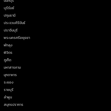
นนทบุรี
บุรีรัมย์
ปทุมธานี
ประจวบคีรีขันธ์
ปราจีนบุรี
พระนครศรีอยุธยา
พัทลุง
พิจิตร
ภูเก็ต
มหาสารคาม
มุกดาหาร
ระยอง
ราชบุรี
ลำพูน
สมุทรปราการ