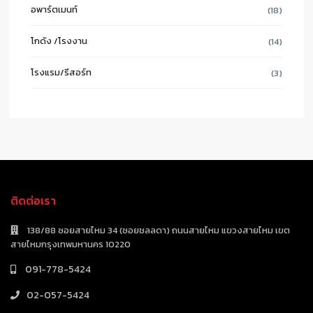
อพาร์ตเมนท์
(18)
โกดัง /โรงงาน
(14)
โรงแรม/รีสอร์ท
(3)
ติดต่อเรา
138/88 ซอยสายไหม 34 (ซอยชลลดา) ถนนสายไหม แขวงสายไหม เขต
สายไหมกรุงเทพมหานคร 10220
091-778-5424
02-057-5424