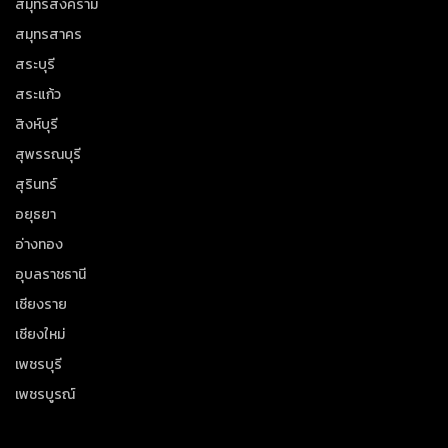
สมุทรสงคราม
สมุทรสาคร
สระบุรี
สระแก้ว
สิงห์บุรี
สุพรรณบุรี
สุรินทร์
อยุธยา
อ่างทอง
อุบลราชธานี
เชียงราย
เชียงใหม่
เพชรบุรี
เพชรบูรณ์