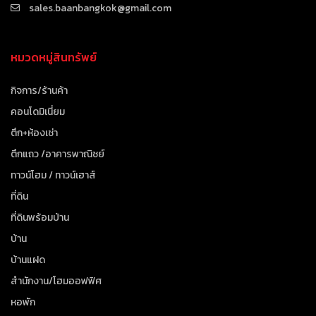
sales.baanbangkok@gmail.com
หมวดหมู่สินทรัพย์
กิจการ/ร้านค้า
คอนโดมิเนี่ยม
ตึก+ห้องเช่า
ตึกแถว /อาคารพาณิชย์
ทาวน์โฮม / ทาวน์เฮาส์
ที่ดิน
ที่ดินพร้อมบ้าน
บ้าน
บ้านแฝด
สำนักงาน/โฮมออฟฟิศ
หอพัก