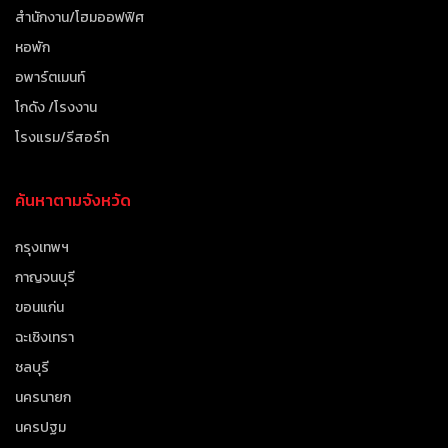
สำนักงาน/โฮมออฟฟิศ
หอพัก
อพาร์ตเมนท์
โกดัง /โรงงาน
โรงแรม/รีสอร์ท
ค้นหาตามจังหวัด
กรุงเทพฯ
กาญจนบุรี
ขอนแก่น
ฉะเชิงเทรา
ชลบุรี
นครนายก
นครปฐม