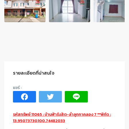
รายละเอียดที่น่าสนใจ
รหัสทรัพย์ 11065 : บ้านฟ้ารังสิต-ลำลูกกาคลอง 7 **พิกัด :
13.95073730,100.74482033