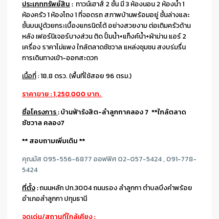
ประเภททรัพย์สิน
:
ทาวน์เฮาส์ 2 ชั้น มี 3 ห้องนอน 2 ห้องน้ำ 1
ห้องครัว 1 ห้องโถง 1 ที่จอดรถ สภาพบ้านพร้อมอยู่ ชั้นล่างและ
ชั้นบนปูด้วยกระเบื้องแกรนิตโต้ อย่างสวยงาม ต่อเติมครัวด้าน
หลัง เฟอร์นิเจอร์บางส่วน ติด ปั้มน้ำ+แท็งค์น้ำ+ผ้าม่าน แอร์ 2
เครื่อง ราคาไม่แพง ใกล้ตลาดชัชวาล แหล่งชุมชน สงบร่มรื่น
การเดินทางเข้า-ออกสะดวก
เนื้อที่
: 18.8 ตรว. (พื้นที่ใช้สอย
96 ตรม.
)
ราคาขาย : 1,250,000 บาท.
ชื่อโครงการ
: บ้านฟ้ารังสิต-ลำลูกกาคลอง 7 **ใกล้ตลาด
ชัชวาล คลอง7
** สอบถามเพิ่มเติม **
คุณมัส 095-556-6877 ออฟฟิศ 02-057-5424 , 091-778-
5424
ที่ตั้ง
:
ถนนหลัก ปท.3004 ถนนรอง ลำลูกกา ตำบลบึงคำพร้อย
อำเภอลำลูกกา ปทุมธานี
จุดเด่น/สถานที่ใกล้เคียง
: