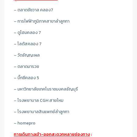
– ตลาดชัชวาล คลอง7
– การไฟฟ้าภูมิภาคสาขาลำลูกกา
– ดูโฮมคลอง 7
– โลตัสคลอง 7
– วัดธัญญะผล
– ตลาดมารวย
– บิ๊กซีคลอง 5
– มหาวิทยาลัยเทคโนราชมงคลธัญบุรี
– โรงพยาบาล CGH สายไหม
– โรงพยาบาลสินแพทย์ลำลูกกา
– homepro
การเดินทางเข้า-ออกสะดวกหลายช่องทาง
: