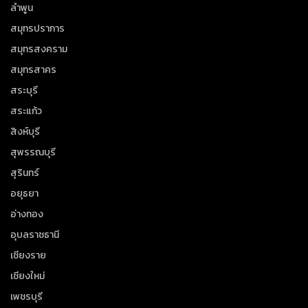
ลำพูน
สมุทรปราการ
สมุทรสงคราม
สมุทรสาคร
สระบุรี
สระแก้ว
สิงห์บุรี
สุพรรณบุรี
สุรินทร์
อยุธยา
อ่างทอง
อุบลราชธานี
เชียงราย
เชียงใหม่
เพชรบุรี