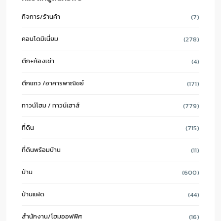
กิจการ/ร้านค้า
(7)
คอนโดมิเนี่ยม
(278)
ตึก+ห้องเช่า
(4)
ตึกแถว /อาคารพาณิชย์
(171)
ทาวน์โฮม / ทาวน์เฮาส์
(779)
ที่ดิน
(715)
ที่ดินพร้อมบ้าน
(11)
บ้าน
(600)
บ้านแฝด
(44)
สำนักงาน/โฮมออฟฟิศ
(16)