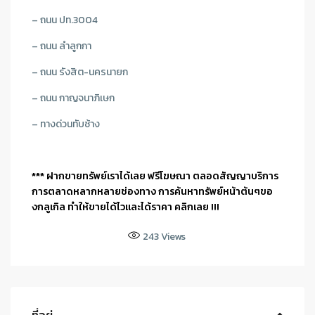
– ถนน ปท.3004
– ถนน ลำลูกกา
– ถนน รังสิต-นครนายก
– ถนน กาญจนาภิเษก
– ทางด่วนทับช้าง
*** ฝากขายทรัพย์เราได้เลย ฟรีโฆษณา ตลอดสัญญาบริการ
การตลาดหลากหลายช่องทาง การค้นหาทรัพย์หน้าต้นๆขอ
งกลูเกิล ทำให้ขายได้ไวและได้ราคา คลิกเลย !!!
243
Views