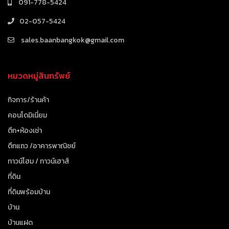
091-778-5424
02-057-5424
sales.baanbangkok@gmail.com
หมวดหมู่สินทรัพย์
กิจการ/ร้านค้า
คอนโดมิเนี่ยม
ตึก+ห้องเช่า
ตึกแถว /อาคารพาณิชย์
ทาวน์โฮม / ทาวน์เฮาส์
ที่ดิน
ที่ดินพร้อมบ้าน
บ้าน
บ้านแฝด