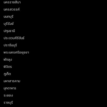
นครราชสีมา
นครสวรรค์
นนทบุรี
บุรีรัมย์
ปทุมธานี
ประจวบคีรีขันธ์
ปราจีนบุรี
พระนครศรีอยุธยา
พัทลุง
พิจิตร
ภูเก็ต
มหาสารคาม
มุกดาหาร
ระยอง
ราชบุรี