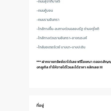
-ถนนสุขาภิบาล5
-ถนนคู้บอน
-ถนนรามอินทรา
-ใกล้ทางขึ้น-ลงทางด่วนฉลองรัฐ ด่านจตุโชติ
-ใกล้ทางด่วนรามอินทรา-อาจณรงค์
-ใกล้มอเตอร์เวย์ บางนา-บางปะอิน
*** ฝากขายทรัพย์เราได้เลย ฟรีโฆษณา ตลอดสัญ
งกลูเกิล ทำให้ขายได้ไวและได้ราคา คลิกเลย !!!
ที่อยู่