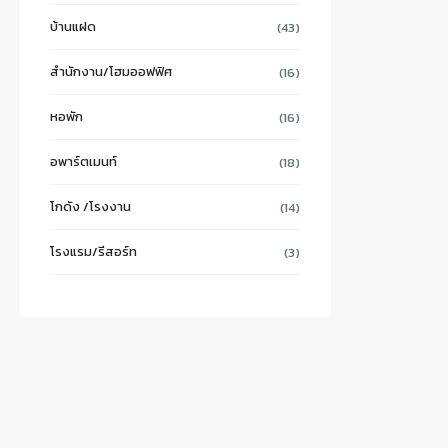
บ้านแฝด
(43)
สำนักงาน/โฮมออฟฟิศ
(16)
หอพัก
(16)
อพาร์ตเมนท์
(18)
โกดัง /โรงงาน
(14)
โรงแรม/รีสอร์ท
(3)