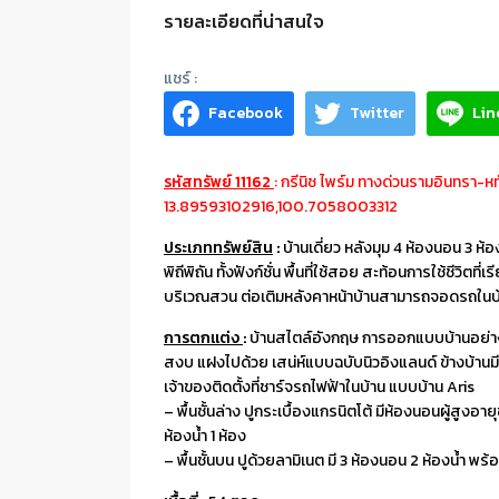
รายละเอียดที่น่าสนใจ
Facebook
Twitter
Lin
รหัสทรัพย์ 11162
: กรีนิช ไพร์ม ทางด่วนรามอินทรา-ห
13.89593102916,100.7058003312
ประเภททรัพย์สิน
:
บ้านเดี่ยว หลังมุม 4 ห้องนอน 3 ห
พิถีพิถัน ทั้งฟังก์ชั่น พื้นที่ใช้สอย สะท้อนการใช้ชีว
บริเวณสวน ต่อเติมหลังคาหน้าบ้านสามารถจอดรถในบ้านไ
การตกแต่ง
:
บ้านสไตล์อังกฤษ การออกแบบบ้านอย่างพิถีพ
สงบ แฝงไปด้วย เสน่ห์แบบฉบับนิวอิงแลนด์ ข้างบ้านม
เจ้าของติดตั้งที่ชาร์จรถไฟฟ้าในบ้าน แบบบ้าน Aris
– พื้นชั้นล่าง ปูกระเบื้องแกรนิตโต้ มีห้องนอนผู้สูงอา
ห้องน้ำ 1 ห้อง
– พื้นชั้นบน ปูด้วยลามิเนต มี 3 ห้องนอน 2 ห้องน้ำ พร้อ