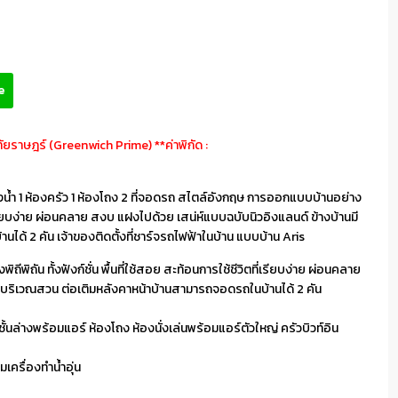
e
ทัยราษฎร์ (Greenwich Prime) **ค่าพิกัด :
้องน้ำ 1 ห้องครัว 1 ห้องโถง 2 ที่จอดรถ สไตล์อังกฤษ การออกแบบบ้านอย่าง
ิตที่เรียบง่าย ผ่อนคลาย สงบ แฝงไปด้วย เสน่ห์แบบฉบับนิวอิงแลนด์ ข้างบ้านมี
ด้ 2 คัน เจ้าของติดตั้งที่ชาร์จรถไฟฟ้าในบ้าน แบบบ้าน Aris
ิถัน ทั้งฟังก์ชั่น พื้นที่ใช้สอย สะท้อนการใช้ชีวิตที่เรียบง่าย ผ่อนคลาย
ีบริเวณสวน ต่อเติมหลังคาหน้าบ้านสามารถจอดรถในบ้านได้ 2 คัน
ยุชั้นล่างพร้อมแอร์ ห้องโถง ห้องนั่งเล่นพร้อมแอร์ตัวใหญ่ ครัวบิวท์อิน
มเครื่องทำน้ำอุ่น