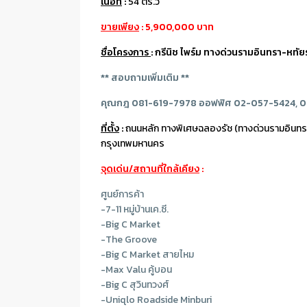
เนื้อที่
:
54 ตร.ว
ขายเพียง
: 5,900,000 บาท
ชื่อโครงการ
: กรีนิช ไพร์ม ทางด่วนรามอินทรา-ห
** สอบถามเพิ่มเติม **
คุณกฎ 081-619-7978
ออฟฟิศ 02-057-5424, 0
ที่ตั้ง
:
ถนนหลัก ทางพิเศษฉลองรัช (ทางด่วนรามอิน
กรุงเทพมหานคร
จุดเด่น/สถานที่ใกล้เคียง
:
ศูนย์การค้า
-7-11 หมู่บ้านเค.ซี.
-Big C Market
-The Groove
-Big C Market สายไหม
-Max Valu คู้บอน
-Big C สุวินทวงศ์
-Uniqlo Roadside Minburi