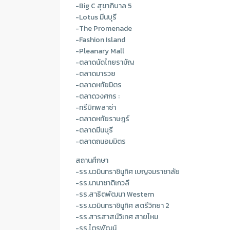
-Big C สุขาภิบาล 5
-Lotus มีนบุรี
-The Promenade
-Fashion Island
-Pleanary Mall
-ตลาดนัดไทยรามัญ
-ตลาดมารวย
-ตลาดหทัยมิตร
-ตลาดวงศกร :
-ทรีบิทพลาซ่า
-ตลาดหทัยราษฎร์
-ตลาดมีนบุรี
-ตลาดถนอมมิตร
สถานศึกษา
-รร.นวมินทราชินูทิศ เบญจมราชาลัย
-รร.นานาชาติเกวลี
-รร.สาธิตพัฒนา Western
-รร.นวมินทราชินูทิศ สตรีวิทยา 2
-รร.สารสาสน์วิเทศ สายไหม
-รร.ไตรพัฒน์