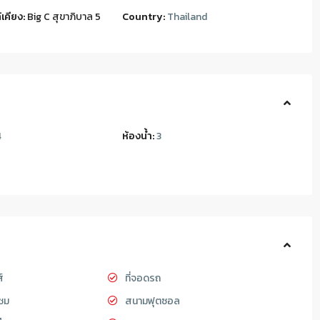
เคียง:
Big C สุขาภิบาล 5
Country:
Thailand
4
ห้องน้ำ:
3
์
ที่จอดรถ
ชม
สนามฟุตซอล