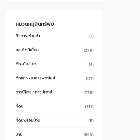
หมวดหมู่สินทรัพย์
กิจการ/ร้านค้า
(7)
คอนโดมิเนี่ยม
(278)
ตึก+ห้องเช่า
(4)
ตึกแถว /อาคารพาณิชย์
(171)
ทาวน์โฮม / ทาวน์เฮาส์
(778)
ที่ดิน
(714)
ที่ดินพร้อมบ้าน
(11)
บ้าน
(599)