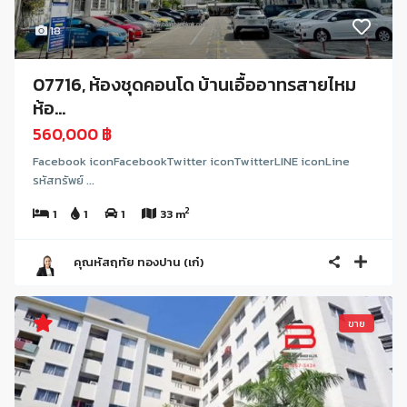
18
07716, ห้องชุดคอนโด บ้านเอื้ออาทรสายไหม
ห้อ...
560,000 ฿
Facebook iconFacebookTwitter iconTwitterLINE iconLine
รหัสทรัพย์ ...
2
1
1
1
33 m
คุณหัสฤทัย ทองปาน (เก๋)
ขาย