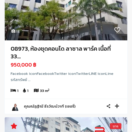
12
08973, ห้องชุดคอนโด ลาซาล พาร์ค เนื้อที่
33...
950,000 ฿
Facebook iconFacebookTwitter iconTwitterLINE iconLine
รหัสทรัพย์ ...
2
1
1
33 m
คุณณัฏฐิณี ธีรวัฒน์วาที (เชอรี่)
ขาย