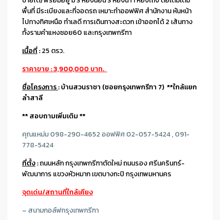
ขายได้) พร้อมอยู่ มี 3 ห้องนอน 3 ห้องน้ำ 1 ห้องโถง ต่อเติมเต็ม
พื้นที่ มีระเบียงและที่จอดรถ เหมาะทำออฟฟิศ สำนักงาน หันหน้า
ไปทางทิศ
เหนือ
ทำเลดี การเดินทางสะดวก เข้าออกได้ 2 เส้นทาง
ทั้งรามคำแหงซอย60 และกรุงเทพกรีฑา
เนื้อที่
:
25 ตรว.
ราคาขาย : 3,900,000 บาท.
ชื่อโครงการ
: บ้านสวนราชา (ซอยกรุงเทพกรีฑา 7) **ใกล้แยก
ลำสาลี
** สอบถามเพิ่มเติม **
คุณแหม่ม 098-290-4652 ออฟฟิศ 02-057-5424 , 091-
778-5424
ที่ตั้ง
:
ถนนหลัก กรุงเทพกรีฑาตัดใหม่ ถนนรอง ศรีนครินทร์-
พัฒนาการ แขวงหัวหมาก เขตบางกะปิ กรุงเทพมหานคร
จุดเด่น/สถานที่ใกล้เคียง
–
สนามกอล์ฟกรุงเทพกรีฑา