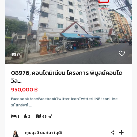
17
08976, คอนโดมิเนียม โครงการ พิบูลย์คอนโด
วิล...
950,000 ฿
Facebook iconFacebookTwitter iconTwitterLINE iconLine
รหัสทรัพย์ ...
2
1
2
45 m
คุณนุวดี นนท์ตา (นุดี)