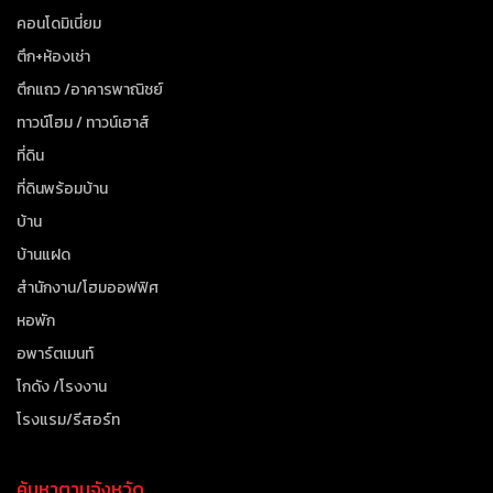
คอนโดมิเนี่ยม
ตึก+ห้องเช่า
ตึกแถว /อาคารพาณิชย์
ทาวน์โฮม / ทาวน์เฮาส์
ที่ดิน
ที่ดินพร้อมบ้าน
บ้าน
บ้านแฝด
สำนักงาน/โฮมออฟฟิศ
หอพัก
อพาร์ตเมนท์
โกดัง /โรงงาน
โรงแรม/รีสอร์ท
ค้นหาตามจังหวัด