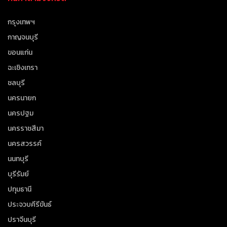
กรุงเทพฯ
กาญจนบุรี
ขอนแก่น
ฉะเชิงเทรา
ชลบุรี
นครนายก
นครปฐม
นครราชสีมา
นครสวรรค์
นนทบุรี
บุรีรัมย์
ปทุมธานี
ประจวบคีรีขันธ์
ปราจีนบุรี