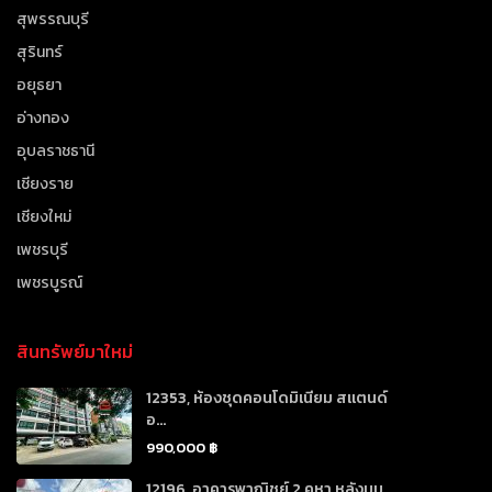
สุพรรณบุรี
สุรินทร์
อยุธยา
อ่างทอง
อุบลราชธานี
เชียงราย
เชียงใหม่
เพชรบุรี
เพชรบูรณ์
สินทรัพย์มาใหม่
12353, ห้องชุดคอนโดมิเนียม สแตนด์
อ...
990,000 ฿
12196, อาคารพาณิชย์ 2 คูหา หลังมุม...