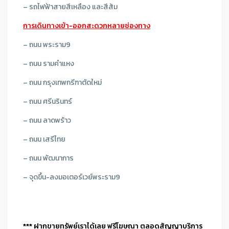
– รถไฟฟ้าสายสีเหลือง และสีส้ม
การเดินทางเข้า-ออกสะดวกหลายช่องทาง
–
ถนน พระราม9
– ถนน รามคำแหง
– ถนน กรุงเทพกรีฑาตัดใหม่
– ถนน ศรีนรินทร์
– ถนน ลาดพร้าว
– ถนน เสรีไทย
– ถนน พัฒนาการ
– จุดขึ้น-ลงมอเตอร์เวย์พระราม9
*** ฝากขายทรัพย์เราได้เลย ฟรีโฆษณา ตลอดสัญญาบริการ