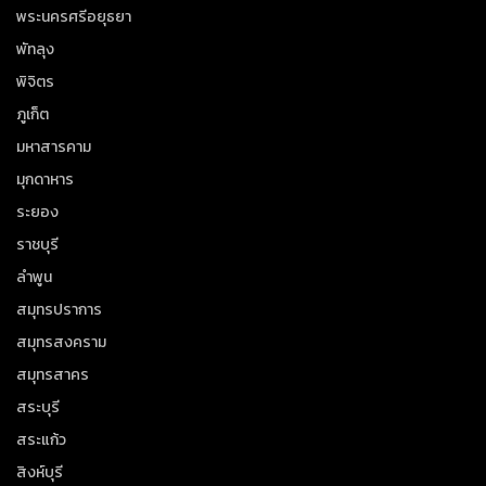
พระนครศรีอยุธยา
พัทลุง
พิจิตร
ภูเก็ต
มหาสารคาม
มุกดาหาร
ระยอง
ราชบุรี
ลำพูน
สมุทรปราการ
สมุทรสงคราม
สมุทรสาคร
สระบุรี
สระแก้ว
สิงห์บุรี