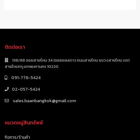
ติดต่อเรา
138/88 ซอยสายไหม 34 (ซอยชลลดา) ถนนสายไหม แขวงสายไหม เขต
สายไหมกรุงเทพมหานคร 10220
091-778-5424
02-057-5424
sales.baanbangkok@gmail.com
หมวดหมู่สินทรัพย์
กิจการ/ร้านค้า