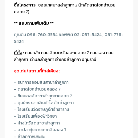
ชื่อโครงการ
:
ซอยเทศบาลลำลูกกา 3 (ใกล้ตลาดโชคอำนวย
คลอง 7)
** สอบถามเพิ่มเติม **
คุณต้น 096-760-3554 ออฟฟิศ 02-057-5424 , 091-778-
5424
ที่ตั้ง
:
ถนนหลัก ถนนเลียบตะวันออกคลอง 7 ถนนรอง ถนน
ลำลูกกา ตำบลลำลูกกา อำเภอลำลูกกา ปทุมธานี
จุดเด่น/สถานที่ใกล้เคียง
:
– ธนาคารออมสินสาขาลำลูกกา
– ตลาดโชคอำนวยคลอง 7
– ซีเจมอลล์สาขาลำลูกกาคลอง 7
– ศูนย์กระจายสินค้าโลตัสลำลูกกา
– โรงเรียนวัดราษฎร์ศรัทธาราม
– โรงเรียนเฟื่องฟ้าวิทยา
– ห้างไทวัสดุสาขาลำลูกกา
– อาปลากุ้งย่างเกาหลีคลอง 7
– ลำลูกกาหมูกะทะ