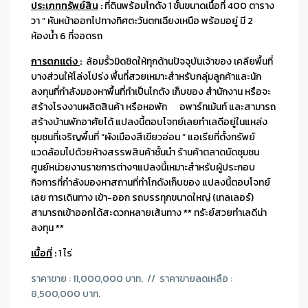
ประเภททรัพย์สิน
:
ที่ดินพร้อมโกดัง 1 ชั้นขนาดเนื้อที่ 400 ตาราง
วา ” หันหน้าออกไปทางทิศตะวันตกเฉียงเหนือ พร้อมอยู่ มี 2
ห้องน้ำ 6 ที่จอดรถ
การตกแต่ง
:
ล้อมรั้วมิดชิดให้ทุกด้านปัจจุบันเจ้าของ เคลียพื้นที่
บางส่วนให้โล่งโปร่ง พื้นที่สวยเหมาะสำหรับกลุ่มลูกค้าและนัก
ลงทุนที่กำลังมองหาพื้นที่ทำเป็นโกดัง เก็บของ สำนักงาน หรือจะ
สร้างโรงงานผลิตสินค้า หรือหอพัก อพาร์ทเม้นท์ และสามารถ
สร้างบ้านพักอาศัยได้ แปลงนี้ตอบโจทย์เลยทำเลดีอยู่ในแหล่ง
ชุมชนที่เจริญพื้นที่ “ผังเมืองสีเขียวอ่อน ” แอเรียที่ตั้งทรัพย์
แวดล้อมไปด้วยห้างสรรพสินค้าชั้นนำ ร้านค้าตลาดนัดชุมชน
ศูนย์หน่วยงานราชการต่างๆแปลงนี้เหมาะสำหรับผู้ประกอบ
กิจการที่กำลังมองหาสถานที่ทำโกดังเก็บของ แปลงนี้ตอบโจทย์
เลย การเดินทาง เข้า-ออก รถบรรทุกขนาดใหญ่ (เทลเลอร์)
สามารถเข้าออกได้สะดวกหลายเส้นทาง ** ทรัะย์สวยทำเลดีน่า
ลงทุน **
เนื้อที่
:
1 ไร่
ราคาขาย : 11,000,000 บาท. // ราคาขายลดเหลือ :
8,500,000 บาท.