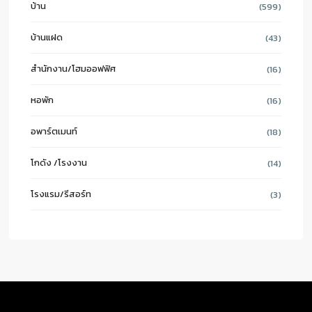
บ้าน
(599)
บ้านแฝด
(43)
สำนักงาน/โฮมออฟฟิศ
(16)
หอพัก
(16)
อพาร์ตเมนท์
(18)
โกดัง /โรงงาน
(14)
โรงแรม/รีสอร์ท
(3)