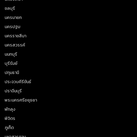
ชลบุรี
นครนายก
นครปฐม
นครราชสีมา
นครสวรรค์
นนทบุรี
บุรีรัมย์
ปทุมธานี
ประจวบคีรีขันธ์
ปราจีนบุรี
พระนครศรีอยุธยา
พัทลุง
พิจิตร
ภูเก็ต
มหาสารคาม