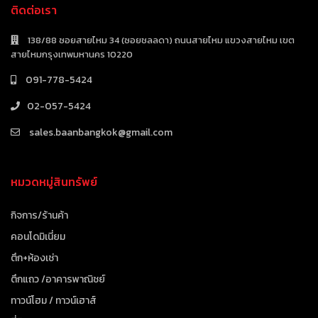
ติดต่อเรา
138/88 ซอยสายไหม 34 (ซอยชลลดา) ถนนสายไหม แขวงสายไหม เขต
สายไหมกรุงเทพมหานคร 10220
091-778-5424
02-057-5424
sales.baanbangkok@gmail.com
หมวดหมู่สินทรัพย์
กิจการ/ร้านค้า
คอนโดมิเนี่ยม
ตึก+ห้องเช่า
ตึกแถว /อาคารพาณิชย์
ทาวน์โฮม / ทาวน์เฮาส์