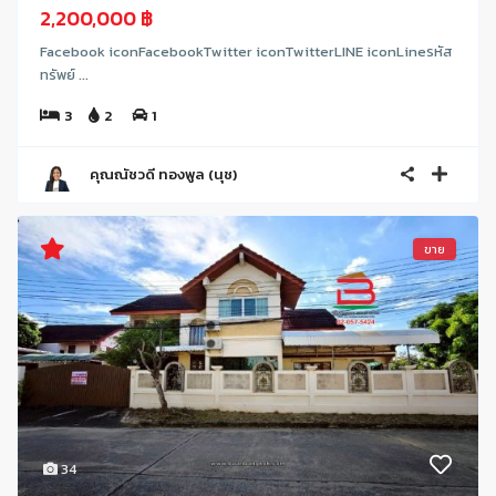
2,200,000 ฿
Facebook iconFacebookTwitter iconTwitterLINE iconLineรหัส
ทรัพย์ ...
3
2
1
คุณณัชวดี ทองพูล (นุช)
ขาย
34