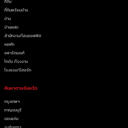
ที่ดิน
ที่ดินพร้อมบ้าน
บ้าน
บ้านแฝด
สำนักงาน/โฮมออฟฟิศ
หอพัก
อพาร์ตเมนท์
โกดัง /โรงงาน
โรงแรม/รีสอร์ท
ค้นหาตามจังหวัด
กรุงเทพฯ
กาญจนบุรี
ขอนแก่น
ฉะเชิงเทรา