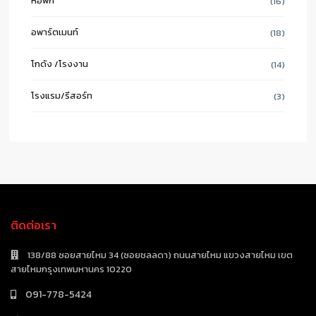
หอพัก
(16)
อพาร์ตเมนท์
(18)
โกดัง /โรงงาน
(14)
โรงแรม/รีสอร์ท
(3)
ติดต่อเรา
138/88 ซอยสายไหม 34 (ซอยชลลดา) ถนนสายไหม แขวงสายไหม เขต
สายไหมกรุงเทพมหานคร 10220
091-778-5424