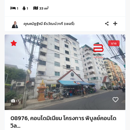
2
1
1
33 m
คุณณัฏฐิณี ธีรวัฒน์วาที (เชอรี่)
ขาย
17
08976, คอนโดมิเนียม โครงการ พิบูลย์คอนโด
วิล...