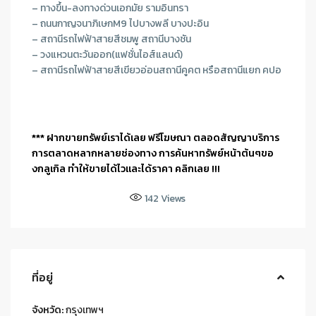
– ทางขึ้น-ลงทางด่วนเอกมัย รามอินทรา
– ถนนกาญจนาภิเษกM9 ไปบางพลี บางปะอิน
– สถานีรถไฟฟ้าสายสีชมพู สถานีบางชัน
– วงแหวนตะวันออก(แฟชั่นไอส์แลนด์)
– สถานีรถไฟฟ้าสายสีเขียวอ่อนสถานีคูคต หรือสถานีแยก คปอ
*** ฝากขายทรัพย์เราได้เลย ฟรีโฆษณา ตลอดสัญญาบริการ
การตลาดหลากหลายช่องทาง การค้นหาทรัพย์หน้าต้นๆขอ
งกลูเกิล ทำให้ขายได้ไวและได้ราคา คลิกเลย !!!
142
Views
ที่อยู่
จังหวัด:
กรุงเทพฯ