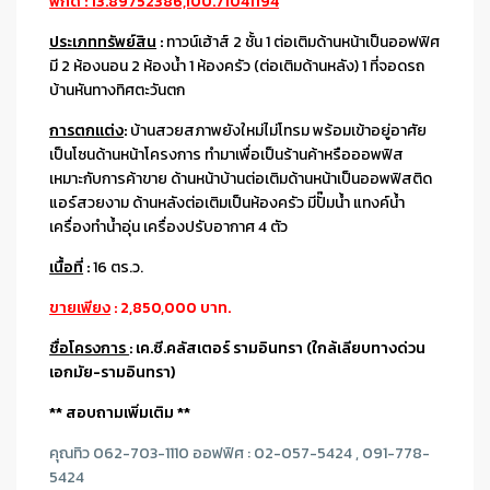
พิกัด : 13.89752386,100.71041194
ประเภททรัพย์สิน
:
ทาวน์เฮ้าส์ 2 ชั้น 1 ต่อเติมด้านหน้าเป็นออฟฟิศ
มี 2 ห้องนอน 2 ห้องน้ำ 1 ห้องครัว (ต่อเติมด้านหลัง) 1 ที่จอดรถ
บ้านหันทางทิศตะวันตก
การตกแต่ง
:
บ้านสวยสภาพยังใหม่ไม่โทรม พร้อมเข้าอยู่อาศัย
เป็นโซนด้านหน้าโครงการ ทำมาเพื่อเป็นร้านค้าหรือออพฟิส
เหมาะกับการค้าขาย ด้านหน้าบ้านต่อเติมด้านหน้าเป็นออพฟิสติด
แอร์สวยงาม ด้านหลังต่อเติมเป็นห้องครัว มีปั๊มน้ำ แทงค์น้ำ
เครื่องทำน้ำอุ่น เครื่องปรับอากาศ 4 ตัว
เนื้อที่
:
16 ตร.ว.
ขายเพียง
: 2,850,000 บาท.
ชื่อโครงการ
: เค.ซี.คลัสเตอร์ รามอินทรา (ใกล้เลียบทางด่วน
เอกมัย-รามอินทรา)
** สอบถามเพิ่มเติม **
คุณทิว 062-703-1110 ออฟฟิศ : 02-057-5424 , 091-778-
5424