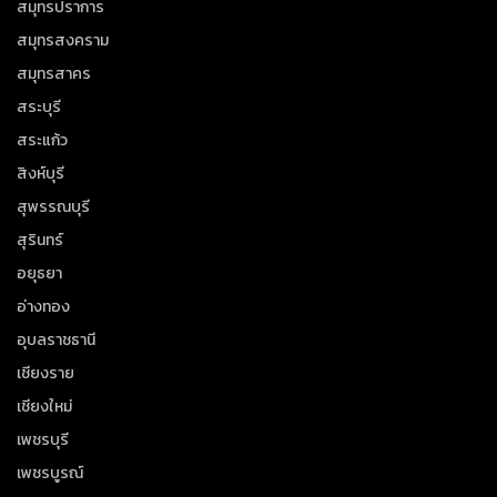
สมุทรปราการ
สมุทรสงคราม
สมุทรสาคร
สระบุรี
สระแก้ว
สิงห์บุรี
สุพรรณบุรี
สุรินทร์
อยุธยา
อ่างทอง
อุบลราชธานี
เชียงราย
เชียงใหม่
เพชรบุรี
เพชรบูรณ์