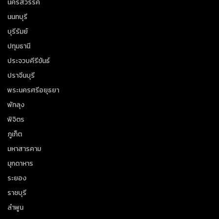
นครสวรรค์
นนทบุรี
บุรีรัมย์
ปทุมธานี
ประจวบคีรีขันธ์
ปราจีนบุรี
พระนครศรีอยุธยา
พัทลุง
พิจิตร
ภูเก็ต
มหาสารคาม
มุกดาหาร
ระยอง
ราชบุรี
ลำพูน