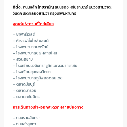
ที่ตั้ง
:
ถนนหลัก
ไทยรามัญ
ถนนรอง
หทัยราษฎร์
แขวง
สามวาตะ
วันตก เขตคลองสามวา กรุงเทพมหานคร
จุดเด่น/สถานที่ใกล้เคียง
– ซาฟารีเวิลด์
– ห้างแฟชั่นไอส์แลนด์
– โรงพยาบาลนพรัตน์
– โรงพยาบาลCGHสายไหม
– สวนสยาม
– โรงเรียนนวมินทราชูทิศเบญจมราชาลัย
– โรงเรียนขุมทองวิทยา
– โรงพยาบาลภูมิพลอดุลยเดช
– ตลาดมีนบุรี
– ตลาดมารวย
– ตลาดหทัยมิตร
การเดินทางเข้า-ออกสะดวกหลายช่องทาง
– ถนนรามอินทรา
– ถนนลำลูกกา