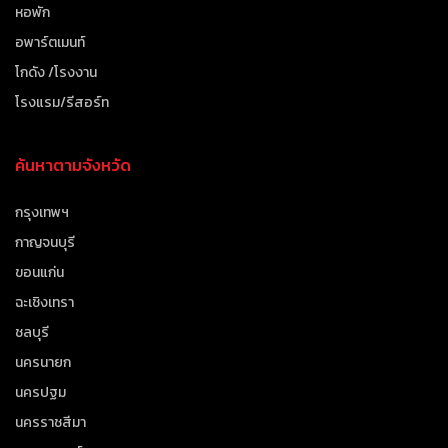
หอพัก
อพาร์ตเมนท์
โกดัง /โรงงาน
โรงแรม/รีสอร์ท
ค้นหาตามจังหวัด
กรุงเทพฯ
กาญจนบุรี
ขอนแก่น
ฉะเชิงเทรา
ชลบุรี
นครนายก
นครปฐม
นครราชสีมา