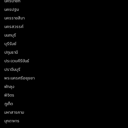
นครนายก
นครปฐม
นครราชสีมา
นครสวรรค์
นนทบุรี
บุรีรัมย์
ปทุมธานี
ประจวบคีรีขันธ์
ปราจีนบุรี
พระนครศรีอยุธยา
พัทลุง
พิจิตร
ภูเก็ต
มหาสารคาม
มุกดาหาร