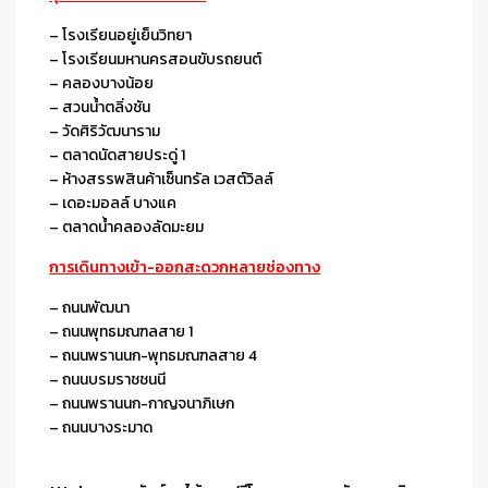
– โรงเรียนอยู่เย็นวิทยา
– โรงเรียนมหานครสอนขับรถยนต์
– คลองบางน้อย
– สวนน้ำตลิ่งชัน
– วัดศิริวัฒนาราม
– ตลาดนัดสายประดู่ 1
– ห้างสรรพสินค้าเซ็นทรัล เวสต์วิลล์
– เดอะมอลล์ บางแค
– ตลาดน้ำคลองลัดมะยม
การเดินทางเข้า-ออกสะดวกหลายช่องทาง
– ถนนพัฒนา
– ถนนพุทธมณฑลสาย 1
– ถนนพรานนก-พุทธมณฑลสาย 4
– ถนนบรมราชชนนี
– ถนนพรานนก-กาญจนาภิเษก
– ถนนบางระมาด