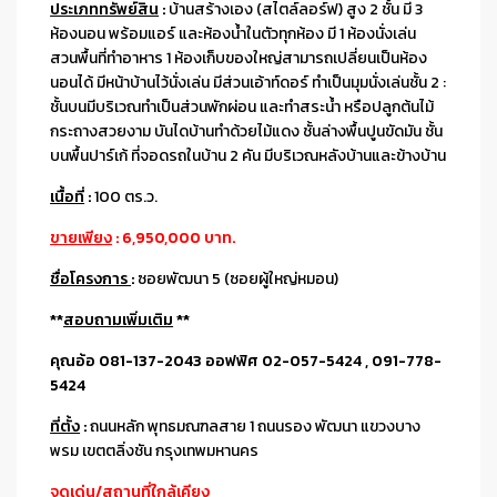
ประเภททรัพย์สิน
:
บ้านสร้างเอง (สไตล์ลอร์ฟ) สูง 2 ชั้น มี 3
ห้องนอน พร้อมแอร์ และห้องน้ำในตัวทุกห้อง มี 1 ห้องนั่งเล่น
สวนพื้นที่ทำอาหาร 1 ห้องเก็บของใหญ่สามารถเปลี่ยนเป็นห้อง
นอนได้ มีหน้าบ้านไว้นั่งเล่น มีส่วนเอ้าท์ดอร์ ทำเป็นมุมนั่งเล่นชั้น 2 :
ชั้นบนมีบริเวณทำเป็นส่วนพักผ่อน และทำสระน้ำ หรือปลูกต้นไม้
กระถางสวยงาม บันไดบ้านทำด้วยไม้แดง ชั้นล่างพื้นปูนขัดมัน ชั้น
บนพื้นปาร์เก้ ที่จอดรถในบ้าน 2 คัน มีบริเวณหลังบ้านและข้างบ้าน
เนื้อที่
:
100 ตร.ว.
ขายเพียง
: 6,950,000 บาท.
ชื่อโครงการ
:
ซอยพัฒนา 5 (ซอยผู้ใหญ่หมอน)
**
สอบถามเพิ่มเติม
**
คุณอ้อ 081-137-2043 ออฟฟิศ 02-057-5424 , 091-778-
5424
ที่ตั้ง
:
ถนนหลัก พุทธมณฑลสาย 1 ถนนรอง พัฒนา แขวงบาง
พรม เขตตลิ่งชัน กรุงเทพมหานคร
จุดเด่น/สถานที่ใกล้เคียง