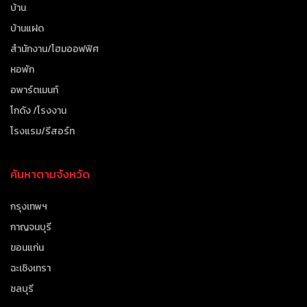
บ้าน
บ้านแฝด
สำนักงาน/โฮมออฟฟิศ
หอพัก
อพาร์ตเมนท์
โกดัง /โรงงาน
โรงแรม/รีสอร์ท
ค้นหาตามจังหวัด
กรุงเทพฯ
กาญจนบุรี
ขอนแก่น
ฉะเชิงเทรา
ชลบุรี