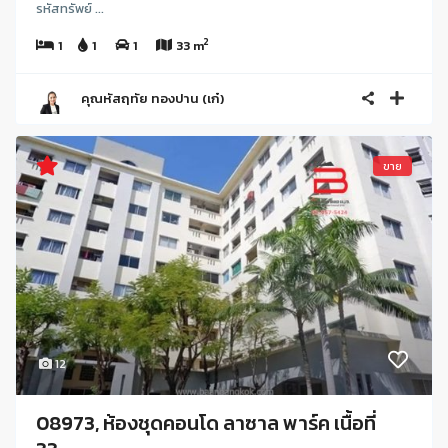
รหัสทรัพย์ ...
2
1
1
1
33 m
คุณหัสฤทัย ทองปาน (เก๋)
ขาย
12
08973, ห้องชุดคอนโด ลาซาล พาร์ค เนื้อที่