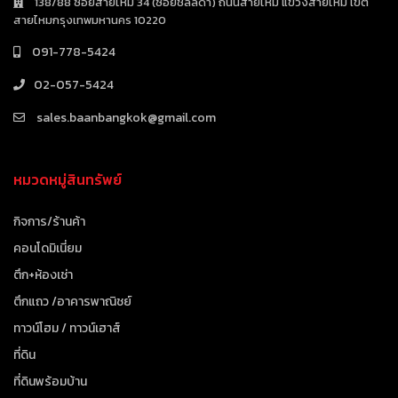
138/88 ซอยสายไหม 34 (ซอยชลลดา) ถนนสายไหม แขวงสายไหม เขต
สายไหมกรุงเทพมหานคร 10220
091-778-5424
02-057-5424
sales.baanbangkok@gmail.com
หมวดหมู่สินทรัพย์
กิจการ/ร้านค้า
คอนโดมิเนี่ยม
ตึก+ห้องเช่า
ตึกแถว /อาคารพาณิชย์
ทาวน์โฮม / ทาวน์เฮาส์
ที่ดิน
ที่ดินพร้อมบ้าน