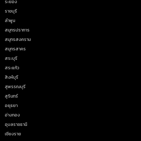
ระยอง
ราชบุรี
ลำพูน
สมุทรปราการ
สมุทรสงคราม
สมุทรสาคร
สระบุรี
สระแก้ว
สิงห์บุรี
สุพรรณบุรี
สุรินทร์
อยุธยา
อ่างทอง
อุบลราชธานี
เชียงราย