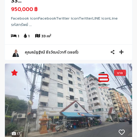
33...
950,000 ฿
Facebook iconFacebookTwitter iconTwitterLINE iconLine
รหัสทรัพย์ ...
2
1
1
33 m
คุณณัฏฐิณี ธีรวัฒน์วาที (เชอรี่)
ขาย
17