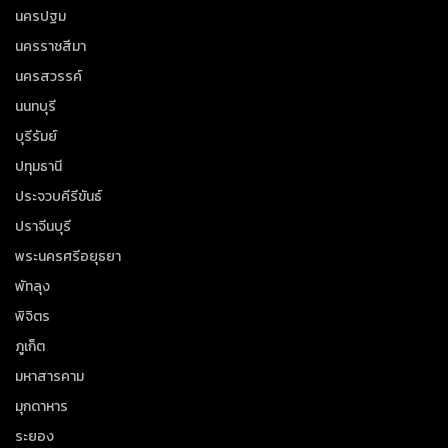
นครปฐม
นครราชสีมา
นครสวรรค์
นนทบุรี
บุรีรัมย์
ปทุมธานี
ประจวบคีรีขันธ์
ปราจีนบุรี
พระนครศรีอยุธยา
พัทลุง
พิจิตร
ภูเก็ต
มหาสารคาม
มุกดาหาร
ระยอง