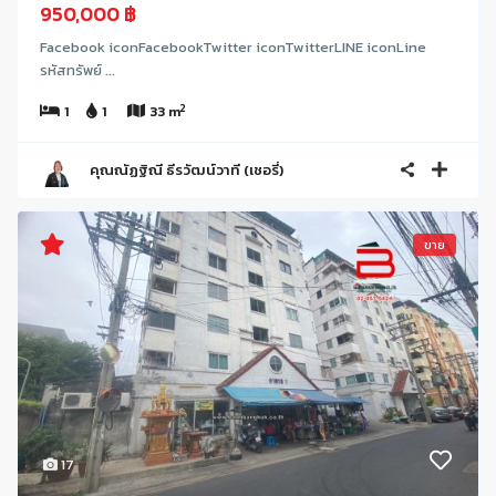
950,000 ฿
Facebook iconFacebookTwitter iconTwitterLINE iconLine
รหัสทรัพย์ ...
2
1
1
33 m
คุณณัฏฐิณี ธีรวัฒน์วาที (เชอรี่)
ขาย
17