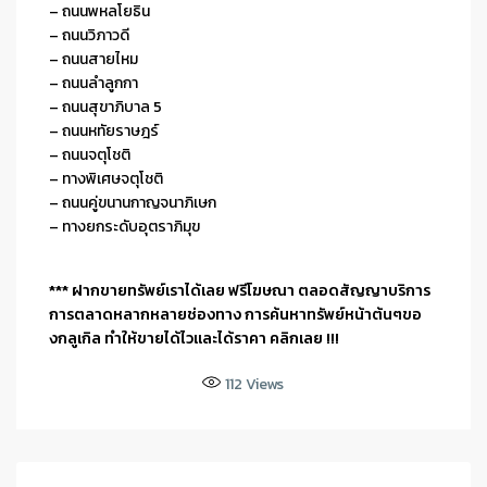
– ถนนพหลโยธิน
– ถนนวิภาวดี
– ถนนสายไหม
– ถนนลำลูกกา
– ถนนสุขาภิบาล 5
– ถนนหทัยราษฎร์
– ถนนจตุโชติ
– ทางพิเศษจตุโชติ
– ถนนคู่ขนานกาญจนาภิเษก
– ทางยกระดับอุตราภิมุข
*** ฝากขายทรัพย์เราได้เลย ฟรีโฆษณา ตลอดสัญญาบริการ
การตลาดหลากหลายช่องทาง การค้นหาทรัพย์หน้าต้นๆขอ
งกลูเกิล ทำให้ขายได้ไวและได้ราคา คลิกเลย !!!
112
Views