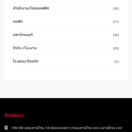
สำนักงาน/โฮมออฟฟิศ
(16)
หอพัก
(17)
อพาร์ตเมนท์
(18)
โกดัง /โรงงาน
(13)
โรงแรม/รีสอร์ท
(3)
ติดต่อเรา
138/88 ซอยสายไหม 34 (ซอยชลลดา) ถนนสายไหม แขวงสายไหม เขต