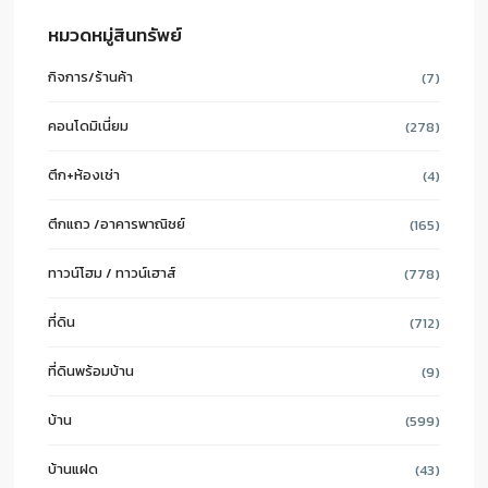
หมวดหมู่สินทรัพย์
กิจการ/ร้านค้า
(7)
คอนโดมิเนี่ยม
(278)
ตึก+ห้องเช่า
(4)
ตึกแถว /อาคารพาณิชย์
(165)
ทาวน์โฮม / ทาวน์เฮาส์
(778)
ที่ดิน
(712)
ที่ดินพร้อมบ้าน
(9)
บ้าน
(599)
บ้านแฝด
(43)