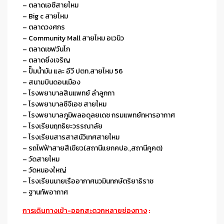
– ตลาดเอซีสายไหม
– Big c สายไหม
– ตลาดวงศกร
– Community Mall สายไหม อเวนิว
– ตลาดเซฟวันโก
– ตลาดยิ่งเจริญ
– ปั๊มน้ำมัน และ อีวี ปตท.สายไหม 56
– สนามบินดอนเมือง
– โรงพยาบาลสินแพทย์ ลําลูกกา
– โรงพยาบาลซีจีเอช สายไหม
– โรงพยาบาลภูมิพลอดุลยเดช กรมแพทย์ทหารอากาศ
– โรงเรียนฤทธิยะวรรณาลัย
– โรงเรียนสารสาสน์วิเทศสายไหม
– รถไฟฟ้าสายสีเขียว(สถานีแยกคปอ.,สถานีคูคต)
– วัดสายไหม
– วัดหนองใหญ่
– โรงเรียนนายเรืออากาศนวมินทกษัตริยาธิราช
– ฐานทัพอากาศ
การเดินทางเข้า-ออกสะดวกหลายช่องทาง
: