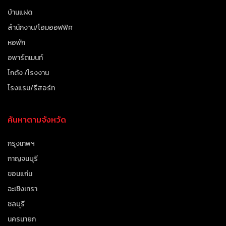
บ้านแฝด
สำนักงาน/โฮมออฟฟิศ
หอพัก
อพาร์ตเมนท์
โกดัง /โรงงาน
โรงแรม/รีสอร์ท
ค้นหาตามจังหวัด
กรุงเทพฯ
กาญจนบุรี
ขอนแก่น
ฉะเชิงเทรา
ชลบุรี
นครนายก