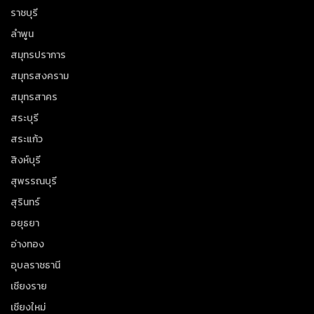
ราชบุรี
ลำพูน
สมุทรปราการ
สมุทรสงคราม
สมุทรสาคร
สระบุรี
สระแก้ว
สิงห์บุรี
สุพรรณบุรี
สุรินทร์
อยุธยา
อ่างทอง
อุบลราชธานี
เชียงราย
เชียงใหม่