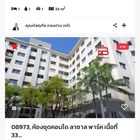
2
1
1
1
33 m
คุณหัสฤทัย ทองปาน (เก๋)
ขาย
12
08973, ห้องชุดคอนโด ลาซาล พาร์ค เนื้อที่
33...