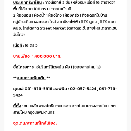
ประเภททรัพย์สิน
:
ทาวน์เฮาส์ 2 ชั้น (หลังริม) เนื้อที่ 16 ตารางวา
พื้นที่ใช้สอย 108 ตร.ม. ภายในบ้านมี
2 ห้องนอน 1 ห้องน้ำ 1 ห้องโถง 1 ห้องครัว 1 ที่จอดรถในบ้าน
หมู่บ้านเดินทางสะดวก ใกล้ สถานีรถไฟฟ้า BTS คูคต , BTS แยก
คปอ. ใกล้ตลาด Street Market (ตลาดเอ.ซี. สายไหม ,ตลาดเซป
วันโกว)
เนื้อที่
:
16 ตร.ว.
ขายเพียง
: 1,400,000 บาท.
ชื่อโครงการ
:
อัมรินทร์นิเวศน์ 3 ผัง 1 (ซอยสายไหม 13)
**
สอบถามเพิ่มเติม
**
คุณเอ๋ 081-978-5916 ออฟฟิศ : 02-057-5424 , 091-778-
5424
ที่ตั้ง
:
ถนนหลัก พหลโยธิน ถนนรอง สายไหม แขวงสายไหม เขต
สายไหม กรุงเทพมหานคร
จุดเด่น/สถานที่ใกล้เคียง
: