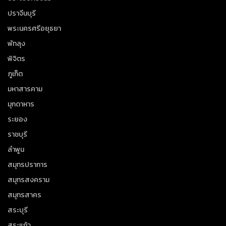
ปราจีนบุรี
พระนครศรีอยุธยา
พัทลุง
พิจิตร
ภูเก็ต
มหาสารคาม
มุกดาหาร
ระยอง
ราชบุรี
ลำพูน
สมุทรปราการ
สมุทรสงคราม
สมุทรสาคร
สระบุรี
สระแก้ว