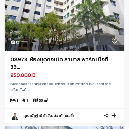
12
08973, ห้องชุดคอนโด ลาซาล พาร์ค เนื้อที่
33...
950,000 ฿
Facebook iconFacebookTwitter iconTwitterLINE iconLine
รหัสทรัพย์ ...
2
1
1
33 m
คุณณัฏฐิณี ธีรวัฒน์วาที (เชอรี่)