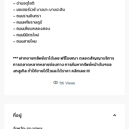
– ด่านจตุโชติ
– มอเตอร์เวย์ บางนา-บางปะอิน
– ถนนรามอินทรา
– ถนนหทัยราษฎร์
– ถนนเลียบคลองสอง
– ถนนนิมิตรใหม่
– ถนนสายไหม
*** ฝากขายทรัพย์เราได้เลย ฟรีโฆษณา ตลอดสัญญาบริการ
การตลาดหลากหลายช่องทาง การค้นหาทรัพย์หน้าต้นๆขอ
งกลูเกิล ทำให้ขายได้ไวและได้ราคา คลิกเลย !!!
116
Views
ที่อยู่
จังหวัด:
กรุงเทพฯ