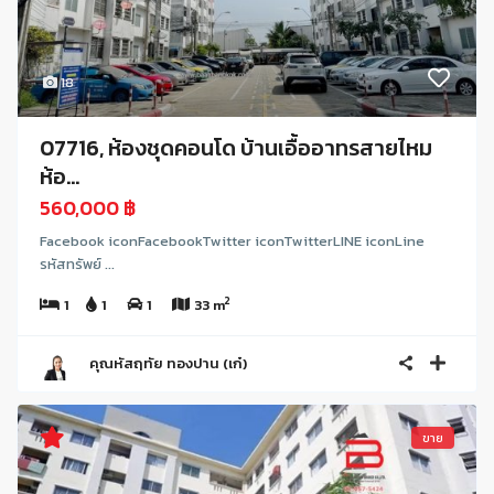
18
07716, ห้องชุดคอนโด บ้านเอื้ออาทรสายไหม
ห้อ...
560,000 ฿
Facebook iconFacebookTwitter iconTwitterLINE iconLine
รหัสทรัพย์ ...
2
1
1
1
33 m
คุณหัสฤทัย ทองปาน (เก๋)
ขาย