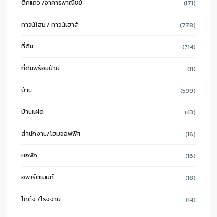
ตึกแถว /อาคารพาณิชย์
(171)
ทาวน์โฮม / ทาวน์เฮาส์
(778)
ที่ดิน
(714)
ที่ดินพร้อมบ้าน
(11)
บ้าน
(599)
บ้านแฝด
(43)
สำนักงาน/โฮมออฟฟิศ
(16)
หอพัก
(16)
อพาร์ตเมนท์
(18)
โกดัง /โรงงาน
(14)