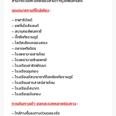
สามวาตะวันตก เขตคลองสามวา กรุงเทพมหานคร
จุดเด่น/สถานที่ใกล้เคียง
:
– ซาฟารีเวิลด์
– แฟชั่นไอส์แลนด์
– สนามกอล์ฟเลกาซี่
– บิ๊กซีหทัยราษฎร์
– โลตัสเลียบคลองสอง
– ตลาดหทัยมิตร
– โรงพยาบาลสายไหม
– โรงพยาบาลสินแพทย์
– โรงเรียนสาธิตพัฒนา
– โรงเรียนขุมทอง
– โรงเรียนอัสนานาชาติโชคชัยหทัยราษฎร์
– โรงเรียนสารสาสน์สายไหม
– โรงเรียนโสมาภา
– โรงเรียนแป้นทอง
การเดินทางเข้า-ออกสะดวกหลายช่องทาง
:
– ใกล้ทางขึ้นลงทางด่วนฉลองรัช