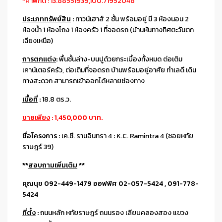
*ค่าพิกัด : 13.88551939,100.71952048
ประเภททรัพย์สิน
:
ทาวน์เฮาส์ 2 ชั้น พร้อมอยู่ มี 3 ห้องนอน 2
ห้องน้ำ 1 ห้องโถง 1 ห้องครัว 1 ที่จอดรถ (บ้านหันทางทิศตะวันตก
เฉียงเหนือ)
การตกแต่ง
:
พื้นชั้นล่าง-บนปูด้วยกระเบื้องทั้งหมด ต่อเติม
เคาน์เตอร์ครัว, ต่อเติมที่จอดรถ บ้านพร้อมอยู่อาศัย ทำเลดี เดิน
ทางสะดวก สามารถเข้าออกได้หลายช่องทาง
เนื้อที่
:
18.8 ตร.ว.
ขายเพียง
: 1,450,000 บาท.
ชื่อโครงการ
:
เค.ซี. รามอินทรา 4 : K.C. Ramintra 4 (ซอยหทัย
ราษฎร์ 39)
**
สอบถามเพิ่มเติม
**
คุณนุช 092-449-1479 ออฟฟิศ 02-057-5424 , 091-778-
5424
ที่ตั้ง
:
ถนนหลัก หทัยราษฎร์ ถนนรอง เลียบคลองสอง แขวง