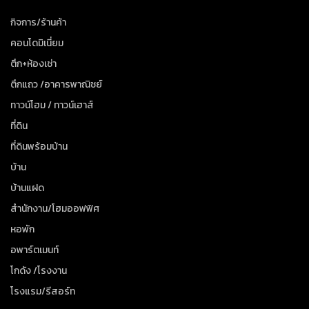
กิจการ/ร้านค้า
คอนโดมิเนี่ยม
ตึก+ห้องเช่า
ตึกแถว /อาคารพาณิชย์
ทาวน์โฮม / ทาวน์เฮาส์
ที่ดิน
ที่ดินพร้อมบ้าน
บ้าน
บ้านแฝด
สำนักงาน/โฮมออฟฟิศ
หอพัก
อพาร์ตเมนท์
โกดัง /โรงงาน
โรงแรม/รีสอร์ท