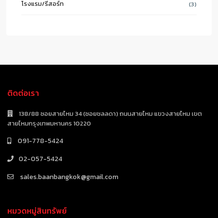
โรงแรม/รีสอร์ท
(3)
ติดต่อเรา
138/88 ซอยสายไหม 34 (ซอยชลลดา) ถนนสายไหม แขวงสายไหม เขต
สายไหมกรุงเทพมหานคร 10220
091-778-5424
02-057-5424
sales.baanbangkok@gmail.com
หมวดหมู่สินทรัพย์