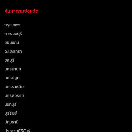
ค้นหาตามจังหวัด
กรุงเทพฯ
กาญจนบุรี
ขอนแก่น
ฉะเชิงเทรา
ชลบุรี
นครนายก
นครปฐม
นครราชสีมา
นครสวรรค์
นนทบุรี
บุรีรัมย์
ปทุมธานี
ประจวบคีรีขันธ์