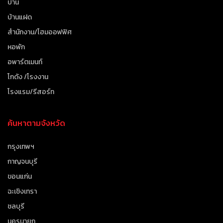
บ้าน
บ้านแฝด
สำนักงาน/โฮมออฟฟิศ
หอพัก
อพาร์ตเมนท์
โกดัง /โรงงาน
โรงแรม/รีสอร์ท
ค้นหาตามจังหวัด
กรุงเทพฯ
กาญจนบุรี
ขอนแก่น
ฉะเชิงเทรา
ชลบุรี
นครนายก