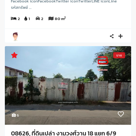
Facebook iconFacebookTwitter iconTwitterLINE iconLine
รหัสทรัพย์ ...
2
2
1
2
80 m
ขาย
6
08626, ที่ดินเปล่า งามวงศ์วาน 18 แยก 6/9