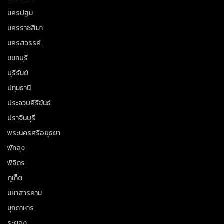
นครปฐม
นครราชสีมา
นครสวรรค์
นนทบุรี
บุรีรัมย์
ปทุมธานี
ประจวบคีรีขันธ์
ปราจีนบุรี
พระนครศรีอยุธยา
พัทลุง
พิจิตร
ภูเก็ต
มหาสารคาม
มุกดาหาร
ระยอง