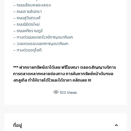
– ถนนเลียบคลองสอง
– ถนนรามอินทรา
– ถนนสุวินทวงศ์
– ถนนนิมิตรใหม่
– ถนนหทัยราษฎร์
– ทางด่วนมอเตอร์เวย์กาญจนาภิเษก
– วงแหวนรอบนอกกาญจนาภิเษก
– ทางด่วนจตุโชติ
*** ฝากขายทรัพย์เราได้เลย ฟรีโฆษณา ตลอดสัญญาบริการ
การตลาดหลากหลายช่องทาง การค้นหาทรัพย์หน้าต้นๆขอ
งกลูเกิล ทำให้ขายได้ไวและได้ราคา คลิกเลย !!!
103
Views
ที่อยู่