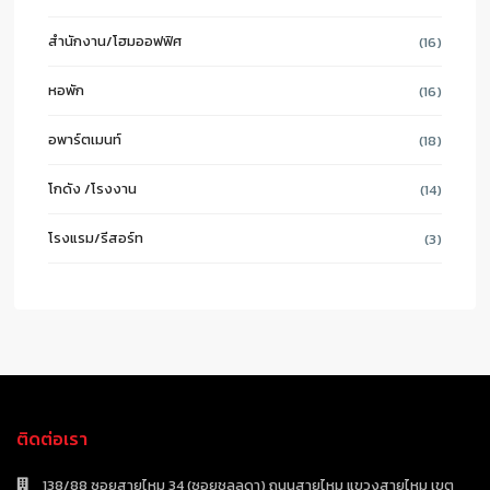
สำนักงาน/โฮมออฟฟิศ
(16)
หอพัก
(16)
อพาร์ตเมนท์
(18)
โกดัง /โรงงาน
(14)
โรงแรม/รีสอร์ท
(3)
ติดต่อเรา
138/88 ซอยสายไหม 34 (ซอยชลลดา) ถนนสายไหม แขวงสายไหม เขต