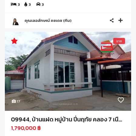
3
3
3
คุณเลอลักษณ์ คชเดช (กิม)
ขาย
17
09944, บ้านแฝด หมู่บ้าน ปิ่นฤทัย คลอง 7 เนื...
1,790,000 ฿