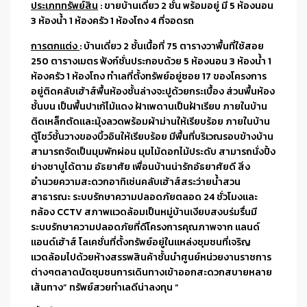
ประเภททรัพย์สิน
: ขายบ้านเดี่ยว 2 ชั้น พร้อมอยู่ มี 5 ห้องนอน
3 ห้องน้ำ 1 ห้องครัว 1 ห้องโถง 4 ที่จอดรถ
การตกแต่ง
: บ้านเดี่ยว 2 ชั้นเนื้อที่ 75 ตารางวาพื้นที่ใช้สอย
250 ตารางเมตร ฟังก์ชั่นประกอบด้วย 5 ห้องนอน 3 ห้องน้ำ 1
ห้องครัว 1 ห้องโถง ทำเลที่ตั้งทรัพย์อยู่ซอย 17 ของโครงการ
อยู่ติดคลับเฮ้าส์พื้นห้องชั้นล่างจะปูด้วยกระเบื้อง ส่วนพื้นห้อง
ชั้นบน เป็นพื้นปาเก้ไม้แดง ฝ้าเพดานเป็นฝ้าเรียบ ภายในบ้าน
ติดเหล็กตัดและมุ้งลวดพร้อมผ้าม่านให้เรียบร้อย ภายในบ้าน
ตู้โชว์ชั้นวางของบิ้วอินให้เรียบร้อย มีพื้นที่บริเวณรอบข้างบ้าน
สามารถจัดเป็นมุมพักผ่อน มุมไม้ดอกไม้ประดับ สามารถนั่งปิ้ง
ย่างชาบูได้ตาม อัธยาศัย เพื่อนบ้านน่ารักอัธยาศัยดี สิ่ง
อำนวยความสะดวกอาทิเช่นคลับเฮ้าส์สระว่ายน้ำสวน
สาธารณะ ระบบรักษาความปลอดภัยตลอด 24 ชั่วโมงและ
กล้อง CCTV สภาพแวดล้อมเป็นหมู่บ้านเงียบสงบร่มรื่นมี
ระบบรักษาความปลอดภัยที่ดีโครงการคุณภาพจาก แลนด์
แอนด์เฮ้าส์ โลเคชั่นที่ตั้งทรัพย์อยู่ในแหล่งชุมชนที่เจริญ
แวดล้อมไปด้วยห้างสรรพสินค้าชั้นนำศูนย์หน่วยงานราชการ
ต่างๆตลาดนัดชุมชนการเดินทางเข้าออกสะดวกสบายหลาย
เส้นทาง” ทรัพย์สวยทำเลดีน่าลงทุน “