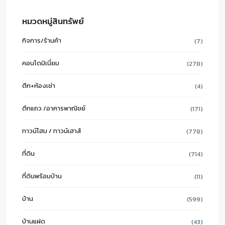
หมวดหมู่สินทรัพย์
กิจการ/ร้านค้า
(7)
คอนโดมิเนี่ยม
(278)
ตึก+ห้องเช่า
(4)
ตึกแถว /อาคารพาณิชย์
(171)
ทาวน์โฮม / ทาวน์เฮาส์
(778)
ที่ดิน
(714)
ที่ดินพร้อมบ้าน
(11)
บ้าน
(599)
บ้านแฝด
(43)