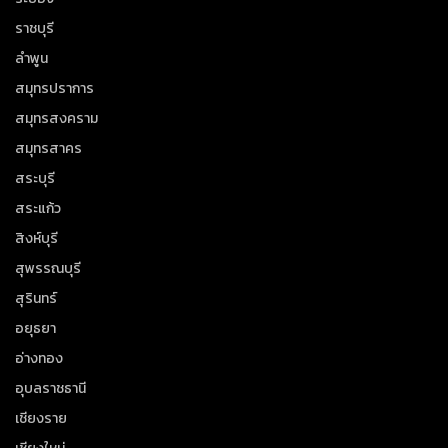
ราชบุรี
ลำพูน
สมุทรปราการ
สมุทรสงคราม
สมุทรสาคร
สระบุรี
สระแก้ว
สิงห์บุรี
สุพรรณบุรี
สุรินทร์
อยุธยา
อ่างทอง
อุบลราชธานี
เชียงราย