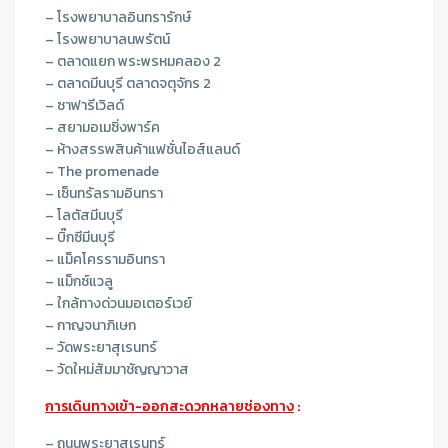
– โรงพยาบาลอินทรารักษ์
– โรงพยาบาลนพรัตน์
– ตลาดแยก พระพรหมคลอง 2
– ตลาดมีนบุรี ตลาดจตุจักร 2
– ซาฟารีเวิลด์
– สยามอเมซิ่งพาร์ค
– ห้างสรรพสินค้าแฟชั่นไอส์แลนด์
– The promenade
– เซ็นทรัลรามอินทรา
– โลตัสมีนบุรี
– บิ๊กซีมีนบุรี
– แม็คโครรามอินทรา
– แม็กซ์แวลู
– ใกล้ทางด่วนมอเตอร์เวย์
– กาญจนาภิเษก
– วัดพระยาสุเรนทร์
– วัดใหม่สัมมาชัญญาวาส
การเดินทางเข้า-ออกสะดวกหลายช่องทาง
:
– ถนนพระยาสุเรนทร์