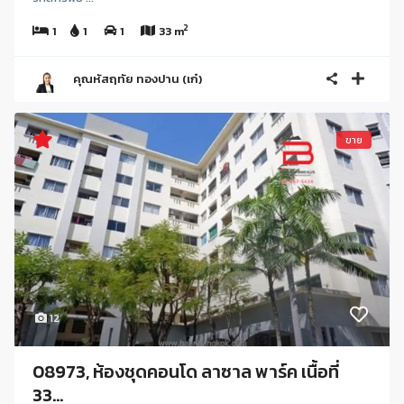
2
1
1
1
33 m
คุณหัสฤทัย ทองปาน (เก๋)
ขาย
12
08973, ห้องชุดคอนโด ลาซาล พาร์ค เนื้อที่
33...