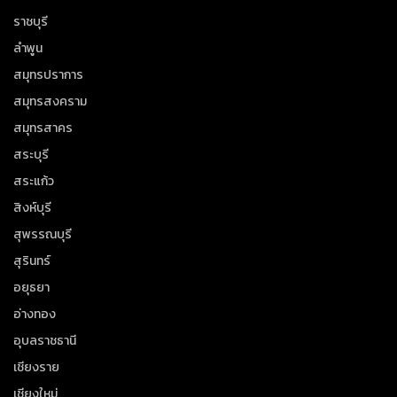
ราชบุรี
ลำพูน
สมุทรปราการ
สมุทรสงคราม
สมุทรสาคร
สระบุรี
สระแก้ว
สิงห์บุรี
สุพรรณบุรี
สุรินทร์
อยุธยา
อ่างทอง
อุบลราชธานี
เชียงราย
เชียงใหม่