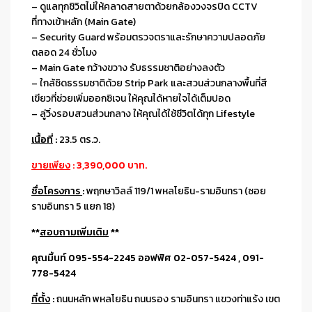
– ดูแลทุกชิวิตไม่ให้คลาดสายตาด้วยกล้องวงจรปิด CCTV
ที่ทางเข้าหลัก (Main Gate)
– Security Guard พร้อมตรวจตราและรักษาความปลอดภัย
ตลอด 24 ชั่วโมง
– Main Gate กว้างขวาง รับธรรมชาติอย่างลงตัว
– ใกล้ชิดธรรมชาติด้วย Strip Park และสวนส่วนกลางพื้นที่สี
เขียวที่ช่วยเพิ่มออกซิเจน ให้คุณได้หายใจได้เต็มปอด
– ลู่วิ่งรอบสวนส่วนกลาง ให้คุณได้ใช้ชีวิตได้ทุก Lifestyle
เนื้อที่
:
23.5 ตร.ว.
ขายเพียง
: 3,390,000 บาท.
ชื่อโครงการ
:
พฤกษาวิลล์ 119/1 พหลโยธิน-รามอินทรา (ซอย
รามอินทรา 5 แยก 18)
**
สอบถามเพิ่มเติม
**
คุณมิ้นท์ 095-554-2245 ออฟฟิศ 02-057-5424 , 091-
778-5424
ที่ตั้ง
:
ถนนหลัก พหลโยธิน ถนนรอง รามอินทรา แขวงท่าแร้ง เขต