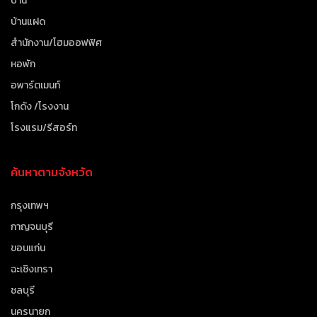
บ้าน
บ้านแฝด
สำนักงาน/โฮมออฟฟิศ
หอพัก
อพาร์ตเมนท์
โกดัง /โรงงาน
โรงแรม/รีสอร์ท
ค้นหาตามจังหวัด
กรุงเทพฯ
กาญจนบุรี
ขอนแก่น
ฉะเชิงเทรา
ชลบุรี
นครนายก