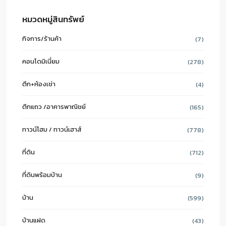
หมวดหมู่สินทรัพย์
กิจการ/ร้านค้า
(7)
คอนโดมิเนี่ยม
(278)
ตึก+ห้องเช่า
(4)
ตึกแถว /อาคารพาณิชย์
(165)
ทาวน์โฮม / ทาวน์เฮาส์
(778)
ที่ดิน
(712)
ที่ดินพร้อมบ้าน
(9)
บ้าน
(599)
บ้านแฝด
(43)