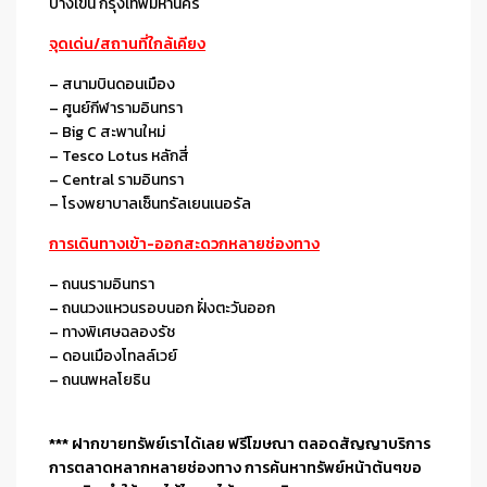
บางเขน กรุงเทพมหานคร
จุดเด่น/สถานที่ใกล้เคียง
– สนามบินดอนเมือง
– ศูนย์กีฬารามอินทรา
– Big C สะพานใหม่
– Tesco Lotus หลักสี่
– Central รามอินทรา
– โรงพยาบาลเซ็นทรัลเยนเนอรัล
การเดินทางเข้า-ออกสะดวกหลายช่องทาง
– ถนนรามอินทรา
– ถนนวงแหวนรอบนอก ฝั่งตะวันออก
– ทางพิเศษฉลองรัช
– ดอนเมืองโทลล์เวย์
– ถนนพหลโยธิน
*** ฝากขายทรัพย์เราได้เลย ฟรีโฆษณา ตลอดสัญญาบริการ
การตลาดหลากหลายช่องทาง การค้นหาทรัพย์หน้าต้นๆขอ