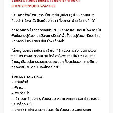
รามอินทรา (ซอยรามอินทรา 5 แยก 18) *ค่าพิกัด :
13.87679599,100.62423322
ประเภททรัพย์สิน
:
ทาวน์โฮม 2 ชั้น (หลังมุม) มี 4 ห้องนอน 2
ห้องน้ำ 1 ห้องครัว มีระเบียง และ 1 ที่จอดรถ บ้านหันทางทิศใต้
การตกแต่ง
:
โรงจอดรถหน้าบ้านมีหลังคา และปูกระเบื้อง ภายใน
พื้นชั้นล่างปูด้วยกระเบื้องแกรนิตโต้ พื้นชั้นบนปูด้วยลามิเนต โซน
ห้องครัวมีเคาน์เตอร์ มีปั้มน้ำ-แท็งค์น้ำ
“ตั้งอยู่ในซอยรามอินทรา 5 แยก 18 แขวงท่าแร้ง เขตบางเขน
กทม. เดินทางสะดวกสบาย ใกล้รถไฟฟ้าสายสีเขียว และ สาย
สีชมพู เชื่อมต่อถนนวงแหวนรอบนอก ฝั่งตะวันออก, ทางพิเศษ
ฉลองรัช และ ดอนเมืองโทลล์เวย์”
สิ่งอำนวยความสะดวก
– คลับเฮ้าส์
– ฟิตเนส
– สระว่ายน้ำ
– เข้า-ออก โครงการ ด้วยระบบ Auto Access Card และระบบ
ประตูล็อก 2 ชั้น
– Check Point สะดวก ปลอดภัย ด้วยระบบ Card Scan