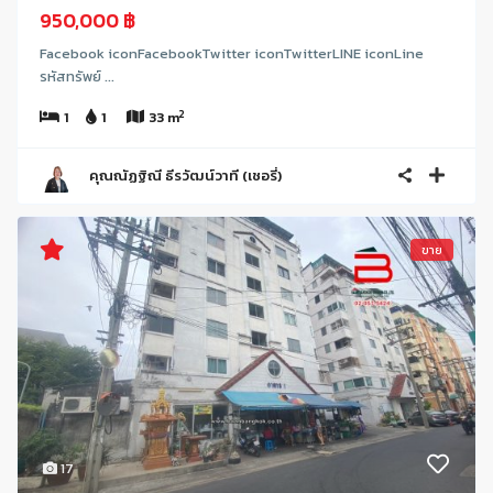
950,000 ฿
Facebook iconFacebookTwitter iconTwitterLINE iconLine
รหัสทรัพย์ ...
2
1
1
33 m
คุณณัฏฐิณี ธีรวัฒน์วาที (เชอรี่)
ขาย
17