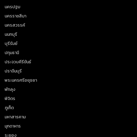
นครปฐม
นครราชสีมา
นครสวรรค์
นนทบุรี
บุรีรัมย์
ปทุมธานี
ประจวบคีรีขันธ์
ปราจีนบุรี
พระนครศรีอยุธยา
พัทลุง
พิจิตร
ภูเก็ต
มหาสารคาม
มุกดาหาร
ระยอง