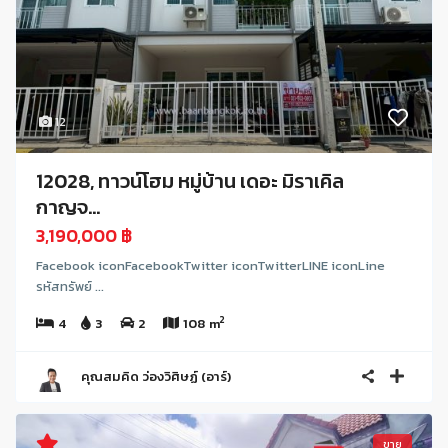
12
12028, ทาวน์โฮม หมู่บ้าน เดอะ มิราเคิล
กาญจ...
3,190,000 ฿
Facebook iconFacebookTwitter iconTwitterLINE iconLine
รหัสทรัพย์ ...
2
4
3
2
108 m
คุณสมคิด ว่องวิศิษฏ์ (อาร์)
ขาย