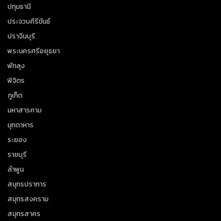
ปทุมธานี
ประจวบคีรีขันธ์
ปราจีนบุรี
พระนครศรีอยุธยา
พัทลุง
พิจิตร
ภูเก็ต
มหาสารคาม
มุกดาหาร
ระยอง
ราชบุรี
ลำพูน
สมุทรปราการ
สมุทรสงคราม
สมุทรสาคร