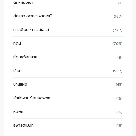
ตึก+ห้องเช่า
(4)
ตึกแถว /อาคารพาณิชย์
(167)
ทาวน์โฮม / ทาวน์เฮาส์
(777)
ที่ดิน
(709)
ที่ดินพร้อมบ้าน
(9)
บ้าน
(597)
บ้านแฝด
(43)
สำนักงาน/โฮมออฟฟิศ
(16)
หอพัก
(16)
อพาร์ตเมนท์
(18)