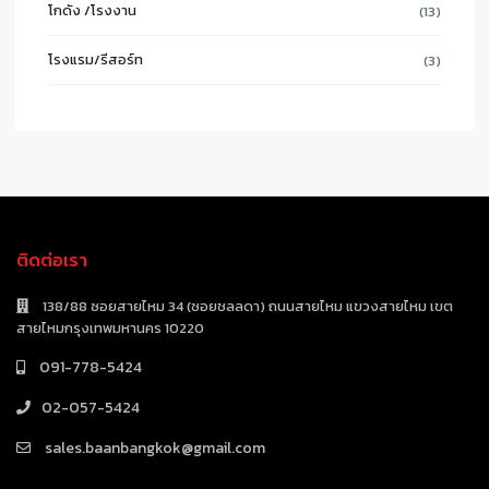
โกดัง /โรงงาน
(13)
โรงแรม/รีสอร์ท
(3)
ติดต่อเรา
138/88 ซอยสายไหม 34 (ซอยชลลดา) ถนนสายไหม แขวงสายไหม เขต
สายไหมกรุงเทพมหานคร 10220
091-778-5424
02-057-5424
sales.baanbangkok@gmail.com