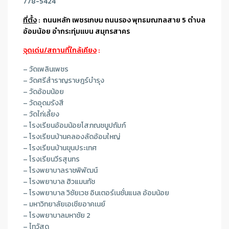
778-5424
ที่ตั้ง
: ถนนหลัก
เพชรเกษม ถนนรอง พุทธมณฑลสาย 5 ตำบล
อ้อมน้อย อำกระทุ่มแบน สมุทรสาคร
จุดเด่น/สถานที่ใกล้เคียง
:
– วัดเพลินเพชร
– วัดศรีสำราญราษฎร์บำรุง
– วัดอ้อมน้อย
– วัดอุดมรังสี
– วัดไก่เลี้ยง
– โรงเรียนอ้อมน้อยโสภณชนูปถัมภ์
– โรงเรียนบ้านคลองลัดอ้อมใหญ่
– โรงเรียนบ้านขุนประเทศ
– โรงเรียนวีรสุนทร
– โรงพยาบาลราชพิพัฒน์
– โรงพยาบาล ฮิวแมนทัช
– โรงพยาบาล วิชัยเวช อินเตอร์เนชั่นแนล อ้อมน้อย
– มหาวิทยาลัยเอเชียอาคเนย์
– โรงพยาบาลมหาชัย 2
– ไทวัสดุ