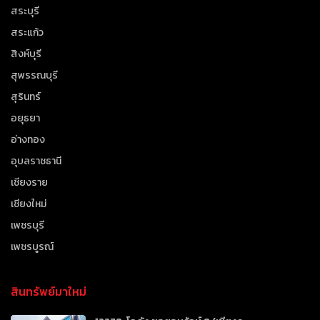
สระบุรี
สระแก้ว
สิงห์บุรี
สุพรรณบุรี
สุรินทร์
อยุธยา
อ่างทอง
อุบลราชธานี
เชียงราย
เชียงใหม่
เพชรบุรี
เพชรบูรณ์
สินทรัพย์มาใหม่