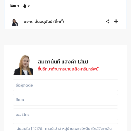
3
2
มรกต ตั่นอนุพันธ์ (ติ๊กกี้)
สมิตานันท์ แสงคำ (ส้ม)
ที่ปรึกษาด้านการขายอสังหาริมทรัพย์