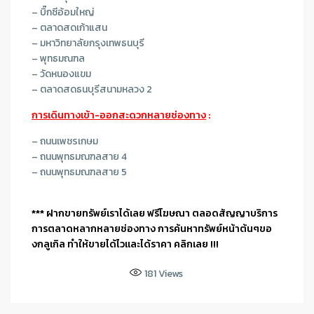
– บิ๊กซีอ้อมใหญ่
– ตลาดสดเก้าแสน
– มหาวิทยาลัยกรุงเทพธนบุรี
– พุทธมณฑล
– วัดหนองแขม
– ตลาดสดธนบุรีสนามหลวง 2
การเดินทางเข้า-ออกสะดวกหลายช่องทาง
:
– ถนนเพชรเกษม
– ถนนพุทธมณฑลสาย 4
– ถนนพุทธมณฑลสาย 5
*** ฝากขายทรัพย์เราได้เลย ฟรีโฆษณา ตลอดสัญญาบริการ
การตลาดหลากหลายช่องทาง การค้นหาทรัพย์หน้าต้นๆขอ
งกลูเกิล ทำให้ขายได้ไวและได้ราคา คลิกเลย !!!
181
Views