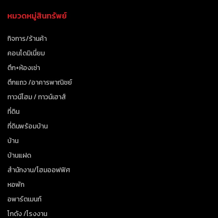
หมวดหมู่สินทรัพย์
กิจการ/ร้านค้า
คอนโดมิเนี่ยม
ตึก+ห้องเช่า
ตึกแถว /อาคารพาณิชย์
ทาวน์โฮม / ทาวน์เฮาส์
ที่ดิน
ที่ดินพร้อมบ้าน
บ้าน
บ้านแฝด
สำนักงาน/โฮมออฟฟิศ
หอพัก
อพาร์ตเมนท์
โกดัง /โรงงาน