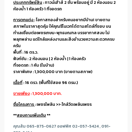
ประเภททรัพย์สิน
: ทาวน์เฮ้าส์ 2 ชั้น พร้อมอยู่ มี 2 ห้องนอน 2
ห้องน้ำ 1 ห้องครัว 1 ที่จอดรถ
การตกแต่ง
: โอกาสทองสำหรับคนอยากมีบ้าน! ขายตาม
สภาพในราคาสุดคุ้ม ให้คุณรีโนเวทได้ตามสไตล์ที่ชอบ บน
ทำเลเชื่อมต่อเพชรเกษม-พุทธมณฑล บรรยากาศสงบ ไม่
พลุกพล่าน แต่ใกล้แหล่งงานและสิ่งอำนวยความสะดวกครบ
ครัน
พื้นที่ : 16 ตร.ว.
ฟังก์ชัน : 2 ห้องนอน | 2 ห้องน้ำ | 1 ห้องครัว
ที่จอดรถ : 1 คัน (ในบ้าน)
ราคาพิเศษ : 1,300,000 บาท (ขายตามสภาพ)
เนื้อที่
: 16
ตรว. (พื้นที่ใช้สอย 96
ตรม.
)
ขายเพียง
: 1,300,000 บาท.
ชื่อโครงการ
: เพชรไพลิน >> ใกล้วัดเพลินเพชร
**
สอบถามเพิ่มเติม
**
คุณส้ม 065-875-0627 ออฟฟิศ 02-057-5424 , 091-