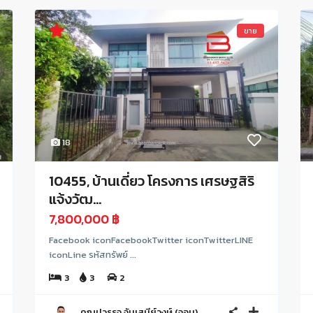
ขาย
18
10455, บ้านเดี่ยว โครงการ เศรษฐสิริ
แจ้งวัฒ...
7,800,000 ฿
Facebook iconFacebookTwitter iconTwitterLINE
iconLine รหัสทรัพย์ ...
3
3
2
คุณปวรรุจ จันเสนีย์วงษ์ (จอม)