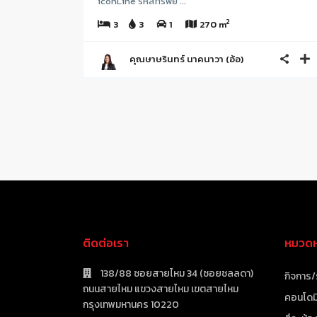
iconLine รหัสทรัพย์ ...
2
3
3
1
270 m
คุณษาษรินทร์ นาคนาวา (อ้อ)
ติดต่อเรา
หมวดหม
138/88 ซอยสายไหม 34 (ซอยชลลดา)
กิจการ/
ถนนสายไหม แขวงสายไหม เขตสายไหม
คอนโดมิ
กรุงเทพมหานคร 10220