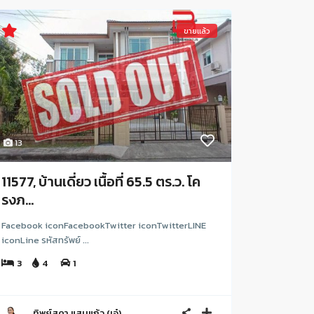
ขายแล้ว
13
11577, บ้านเดี่ยว เนื้อที่ 65.5 ตร.ว. โค
รงภ...
Facebook iconFacebookTwitter iconTwitterLINE
iconLine รหัสทรัพย์ ...
3
4
1
ทิพย์สุดา แสนแก้ว (เอ๋)