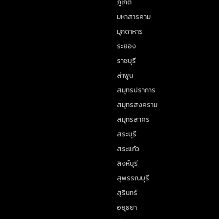
ภูเก็ต
มหาสารคาม
มุกดาหาร
ระยอง
ราชบุรี
ลำพูน
สมุทรปราการ
สมุทรสงคราม
สมุทรสาคร
สระบุรี
สระแก้ว
สิงห์บุรี
สุพรรณบุรี
สุรินทร์
อยุธยา