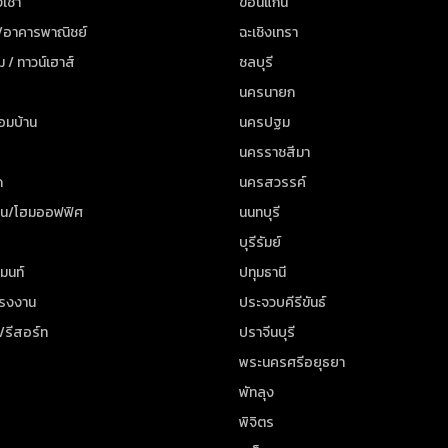
เช่า
ขอนแก่น
 /อาคารพาณิชย์
ฉะเชิงเทรา
ม / ทาวน์เฮาส์
ชลบุรี
นครนายก
้อมบ้าน
นครปฐม
นครราชสีมา
ด
นครสวรรค์
าน/โฮมออฟฟิศ
นนทบุรี
บุรีรัมย์
มนท์
ปทุมธานี
โรงงาน
ประจวบคีรีขันธ์
/รีสอร์ท
ปราจีนบุรี
พระนครศรีอยุธยา
พัทลุง
พิจิตร