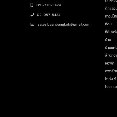
ตึก+ห้อง
091-778-5424
ตึกแถว
02-057-5424
ทาวน์โฮ
ที่ดิน
sales.baanbangkok@gmail.com
ที่ดินพร
บ้าน
บ้านแฝ
สำนักง
หอพัก
อพาร์ตเ
โกดัง /
โรงแรม