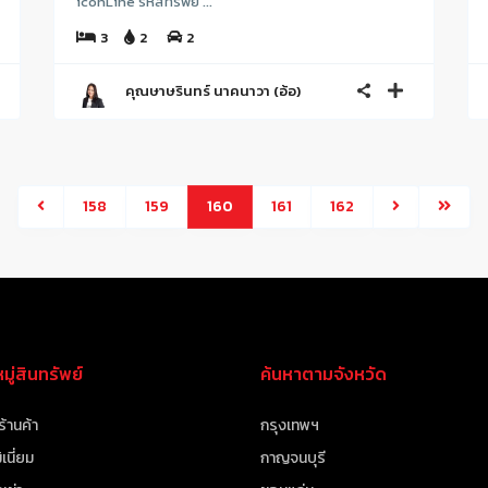
iconLine รหัสทรัพย์ ...
3
2
2
คุณษาษรินทร์ นาคนาวา (อ้อ)
158
159
160
161
162
ู่สินทรัพย์
ค้นหาตามจังหวัด
ร้านค้า
กรุงเทพฯ
เนี่ยม
กาญจนบุรี