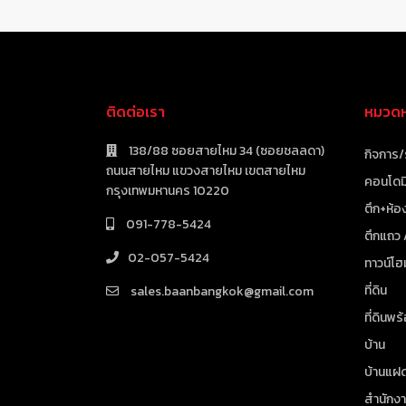
ติดต่อเรา
หมวดหม
138/88 ซอยสายไหม 34 (ซอยชลลดา)
กิจการ/
ถนนสายไหม แขวงสายไหม เขตสายไหม
คอนโดมิ
กรุงเทพมหานคร 10220
ตึก+ห้อง
091-778-5424
ตึกแถว
02-057-5424
ทาวน์โฮ
ที่ดิน
sales.baanbangkok@gmail.com
ที่ดินพร
บ้าน
บ้านแฝ
สำนักง