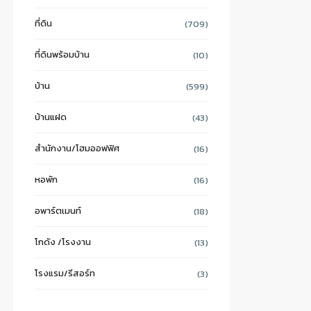
ที่ดิน
(709)
ที่ดินพร้อมบ้าน
(10)
บ้าน
(599)
บ้านแฝด
(43)
สำนักงาน/โฮมออฟฟิศ
(16)
หอพัก
(16)
อพาร์ตเมนท์
(18)
โกดัง /โรงงาน
(13)
โรงแรม/รีสอร์ท
(3)