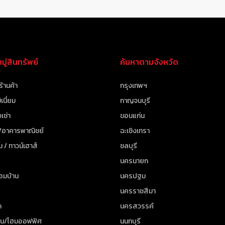
ู่สินทรัพย์
ค้นหาตามจังหวัด
ร้านค้า
กรุงเทพฯ
เนี่ยม
กาญจนบุรี
เช่า
ขอนแก่น
 /อาคารพาณิชย์
ฉะเชิงเทรา
ม / ทาวน์เฮาส์
ชลบุรี
นครนายก
้อมบ้าน
นครปฐม
นครราชสีมา
ด
นครสวรรค์
าน/โฮมออฟฟิศ
นนทบุรี