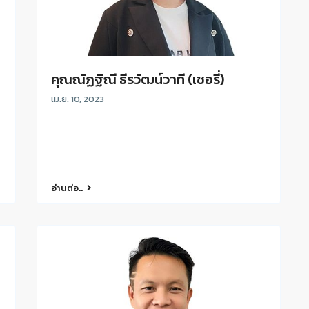
คุณณัฏฐิณี ธีรวัฒน์วาที (เชอรี่)
เม.ย. 10, 2023
อ่านต่อ..