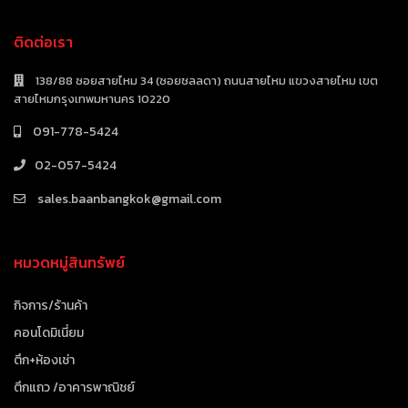
ติดต่อเรา
138/88 ซอยสายไหม 34 (ซอยชลลดา) ถนนสายไหม แขวงสายไหม เขต
สายไหมกรุงเทพมหานคร 10220
091-778-5424
02-057-5424
sales.baanbangkok@gmail.com
หมวดหมู่สินทรัพย์
กิจการ/ร้านค้า
คอนโดมิเนี่ยม
ตึก+ห้องเช่า
ตึกแถว /อาคารพาณิชย์