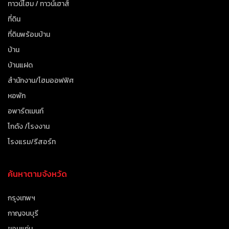
ทาวน์โฮม / ทาวน์เฮาส์
ที่ดิน
ที่ดินพร้อมบ้าน
บ้าน
บ้านแฝด
สำนักงาน/โฮมออฟฟิศ
หอพัก
อพาร์ตเมนท์
โกดัง /โรงงาน
โรงแรม/รีสอร์ท
ค้นหาตามจังหวัด
กรุงเทพฯ
กาญจนบุรี
ขอนแก่น