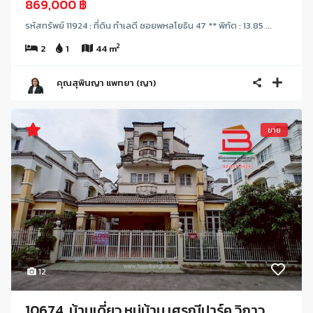
869,000 ฿
รหัสทรัพย์ 11924 : ที่ดิน ทำเลดี ซอยพหลโยธิน 47 ** พิกัด : 13.85 ...
2
2
1
44 m
คุณสุพินญา แพทยา (ญา)
ขาย
12
10674, บ้านเดี่ยว หมู่บ้าน เศรณีปาร์ค วิภาว...