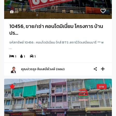
20
10456, ขาย/เช่า คอนโดมิเนี่ยม โครงการ บ้าน
ปร...
รหัสทรัพย์ 10456 : คอนโดมิเนียม ใกล้ BTS สถานีวัดเสมียนนารี ** พ
...
1
1
1
คุณปวรรุจ จันเสนีย์วงษ์ (จอม)
ขาย