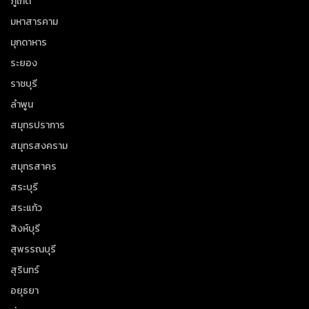
ภูเก็ต
มหาสารคาม
มุกดาหาร
ระยอง
ราชบุรี
ลำพูน
สมุทรปราการ
สมุทรสงคราม
สมุทรสาคร
สระบุรี
สระแก้ว
สิงห์บุรี
สุพรรณบุรี
สุรินทร์
อยุธยา